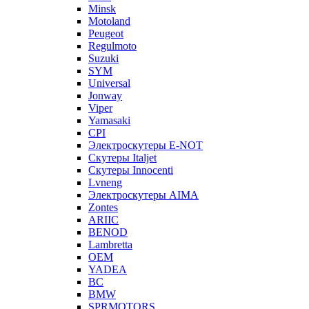
Minsk
Motoland
Peugeot
Regulmoto
Suzuki
SYM
Universal
Jonway
Viper
Yamasaki
CPI
Электроскутеры E-NOT
Скутеры Italjet
Скутеры Innocenti
Lvneng
Электроскутеры AIMA
Zontes
ARIIC
BENOD
Lambretta
OEM
YADEA
BC
BMW
SPRMOTORS