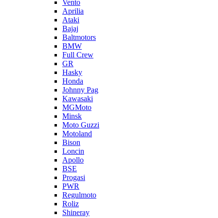
Vento
Aprilia
Ataki
Bajaj
Baltmotors
BMW
Full Crew
GR
Hasky
Honda
Johnny Pag
Kawasaki
MGMoto
Minsk
Moto Guzzi
Motoland
Bison
Loncin
Apollo
BSE
Progasi
PWR
Regulmoto
Roliz
Shineray