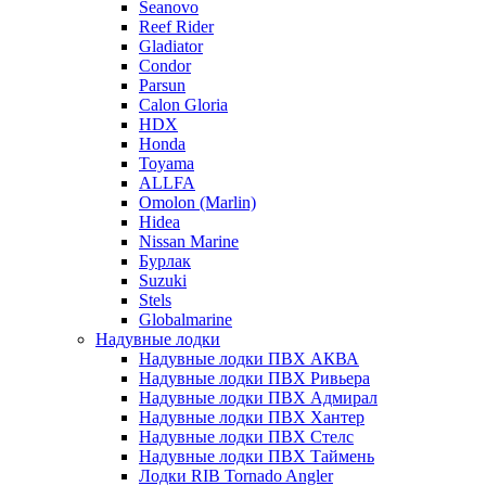
Seanovo
Reef Rider
Gladiator
Condor
Parsun
Calon Gloria
HDX
Honda
Toyama
ALLFA
Omolon (Marlin)
Hidea
Nissan Marine
Бурлак
Suzuki
Stels
Globalmarine
Надувные лодки
Надувные лодки ПВХ АКВА
Надувные лодки ПВХ Ривьера
Надувные лодки ПВХ Адмирал
Надувные лодки ПВХ Хантер
Надувные лодки ПВХ Стелс
Надувные лодки ПВХ Таймень
Лодки RIB Tornado Angler