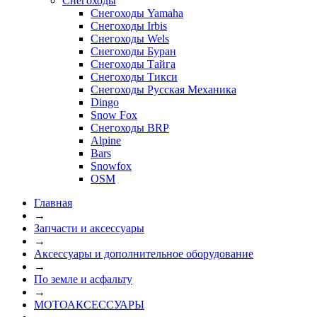
Снегоходы
Снегоходы Yamaha
Снегоходы Irbis
Снегоходы Wels
Снегоходы Буран
Снегоходы Тайга
Снегоходы Тикси
Снегоходы Русская Механика
Dingo
Snow Fox
Снегоходы BRP
Alpine
Bars
Snowfox
OSM
Главная
→
Запчасти и аксессуары
→
Аксессуары и дополнительное оборудование
→
По земле и асфальту
→
МОТОАКСЕССУАРЫ