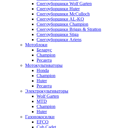
Снегоуборщики Wolf Garten
Снегоуборщики Huter
Снегоуборщики McCulloch
Снегоуборщики AL-KO
Снегоуборщики Champion
Снегоуборщики Briggs & Stratton
Снегоуборщики Stiga
Снегоуборщики Ariens
Мотоблоки
Беларус
Champion
Ресанта
Мотокультиваторы
Honda
Champion
Huter
Ресанта
Электрокультиваторы
Wolf Garten
MTD
Champion
Huter
Газонокосилки
EFCO
Cub Cadet