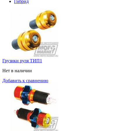
Гибрид
Грузики руля ТИП1
Нет в наличии
Добавить к сравнению