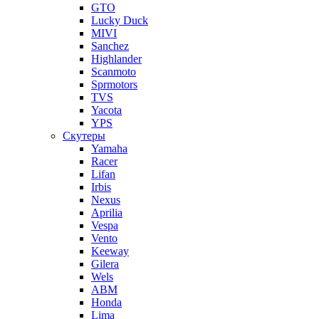
GTO
Lucky Duck
MIVI
Sanchez
Highlander
Scanmoto
Sprmotors
TVS
Yacota
YPS
Скутеры
Yamaha
Racer
Lifan
Irbis
Nexus
Aprilia
Vespa
Vento
Keeway
Gilera
Wels
ABM
Honda
Lima