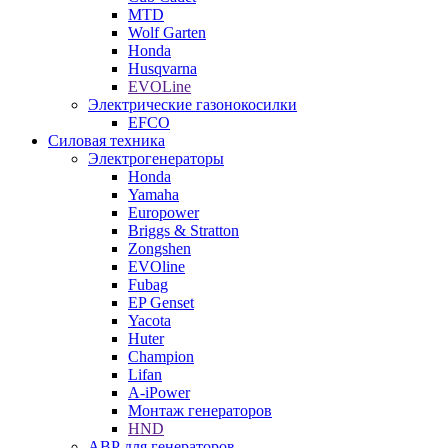
MTD
Wolf Garten
Honda
Husqvarna
EVOLine
Электрические газонокосилки
EFCO
Силовая техника
Электрогенераторы
Honda
Yamaha
Europower
Briggs & Stratton
Zongshen
EVOline
Fubag
EP Genset
Yacota
Huter
Champion
Lifan
A-iPower
Монтаж генераторов
HND
АВР для генераторов