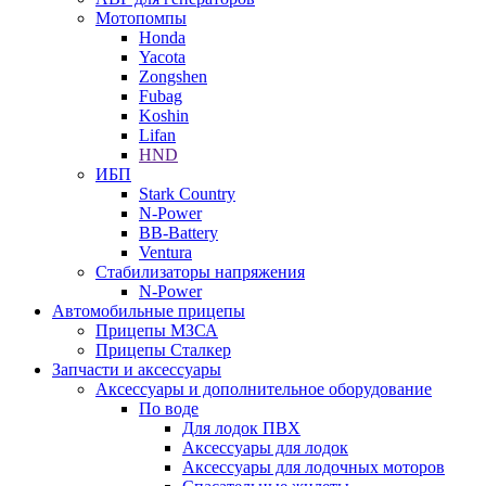
Мотопомпы
Honda
Yacota
Zongshen
Fubag
Koshin
Lifan
HND
ИБП
Stark Country
N-Power
BB-Battery
Ventura
Стабилизаторы напряжения
N-Power
Автомобильные прицепы
Прицепы МЗСА
Прицепы Сталкер
Запчасти и аксессуары
Аксессуары и дополнительное оборудование
По воде
Для лодок ПВХ
Аксессуары для лодок
Аксессуары для лодочных моторов