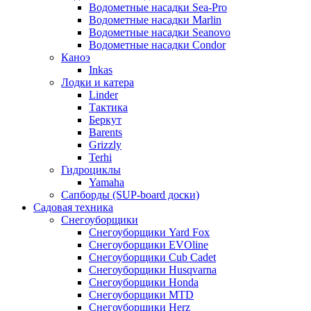
Водометные насадки Sea-Pro
Водометные насадки Marlin
Водометные насадки Seanovo
Водометные насадки Condor
Каноэ
Inkas
Лодки и катера
Linder
Тактика
Беркут
Barents
Grizzly
Terhi
Гидроциклы
Yamaha
Сапборды (SUP-board доски)
Садовая техника
Снегоуборщики
Снегоуборщики Yard Fox
Снегоуборщики EVOline
Снегоуборщики Cub Cadet
Снегоуборщики Husqvarna
Снегоуборщики Honda
Снегоуборщики MTD
Снегоуборщики Herz