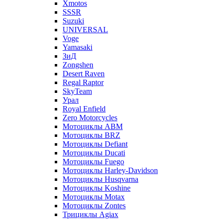
Xmotos
SSSR
Suzuki
UNIVERSAL
Voge
Yamasaki
ЗиД
Zongshen
Desert Raven
Regal Raptor
SkyTeam
Урал
Royal Enfield
Zero Motorcycles
Мотоциклы ABM
Мотоциклы BRZ
Мотоциклы Defiant
Мотоциклы Ducati
Мотоциклы Fuego
Мотоциклы Harley-Davidson
Мотоциклы Husqvarna
Мотоциклы Koshine
Мотоциклы Motax
Мотоциклы Zontes
Трициклы Agiax