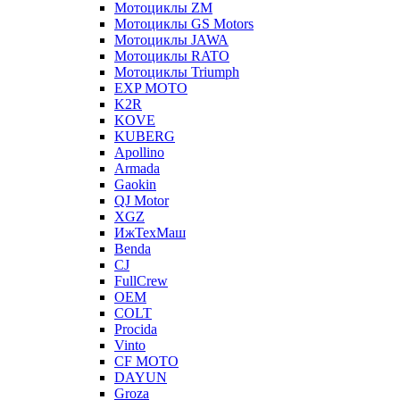
Мотоциклы ZM
Мотоциклы GS Motors
Мотоциклы JAWA
Мотоциклы RATO
Мотоциклы Triumph
EXP MOTO
K2R
KOVE
KUBERG
Apollino
Armada
Gaokin
QJ Motor
XGZ
ИжТехМаш
Benda
CJ
FullCrew
OEM
COLT
Procida
Vinto
CF MOTO
DAYUN
Groza