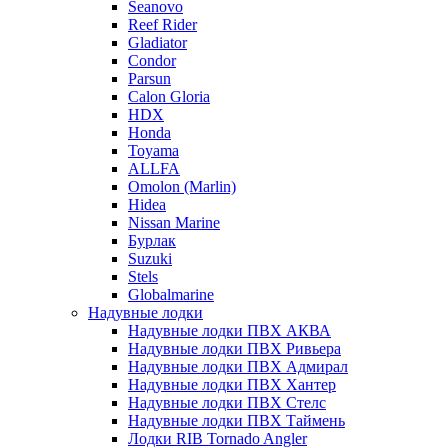
Seanovo
Reef Rider
Gladiator
Condor
Parsun
Calon Gloria
HDX
Honda
Toyama
ALLFA
Omolon (Marlin)
Hidea
Nissan Marine
Бурлак
Suzuki
Stels
Globalmarine
Надувные лодки
Надувные лодки ПВХ АКВА
Надувные лодки ПВХ Ривьера
Надувные лодки ПВХ Адмирал
Надувные лодки ПВХ Хантер
Надувные лодки ПВХ Стелс
Надувные лодки ПВХ Таймень
Лодки RIB Tornado Angler