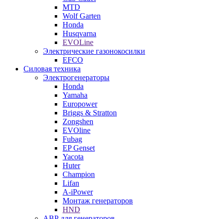
MTD
Wolf Garten
Honda
Husqvarna
EVOLine
Электрические газонокосилки
EFCO
Силовая техника
Электрогенераторы
Honda
Yamaha
Europower
Briggs & Stratton
Zongshen
EVOline
Fubag
EP Genset
Yacota
Huter
Champion
Lifan
A-iPower
Монтаж генераторов
HND
АВР для генераторов