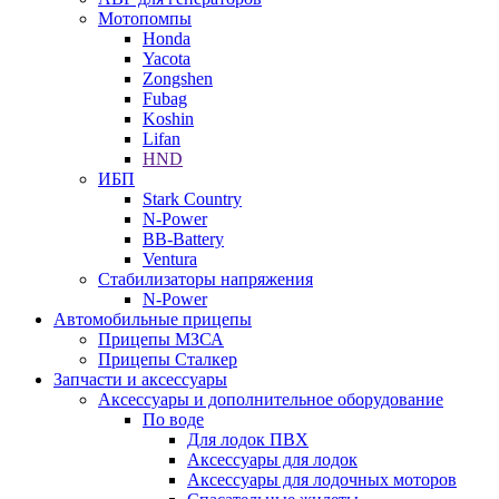
Мотопомпы
Honda
Yacota
Zongshen
Fubag
Koshin
Lifan
HND
ИБП
Stark Country
N-Power
BB-Battery
Ventura
Стабилизаторы напряжения
N-Power
Автомобильные прицепы
Прицепы МЗСА
Прицепы Сталкер
Запчасти и аксессуары
Аксессуары и дополнительное оборудование
По воде
Для лодок ПВХ
Аксессуары для лодок
Аксессуары для лодочных моторов