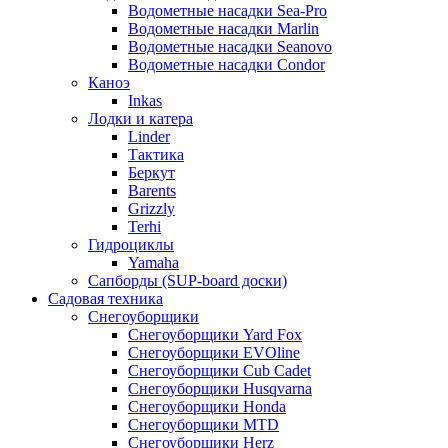
Водометные насадки Sea-Pro
Водометные насадки Marlin
Водометные насадки Seanovo
Водометные насадки Condor
Каноэ
Inkas
Лодки и катера
Linder
Тактика
Беркут
Barents
Grizzly
Terhi
Гидроциклы
Yamaha
Сапборды (SUP-board доски)
Садовая техника
Снегоуборщики
Снегоуборщики Yard Fox
Снегоуборщики EVOline
Снегоуборщики Cub Cadet
Снегоуборщики Husqvarna
Снегоуборщики Honda
Снегоуборщики MTD
Снегоуборщики Herz