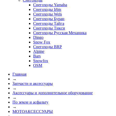
Снегоходы
Снегоходы Yamaha
Снегоходы Irbis
Снегоходы Wels
Снегоходы Буран
Снегоходы Тайга
Снегоходы Тикси
Снегоходы Русская Механика
Dingo
Snow Fox
Снегоходы BRP
Alpine
Bars
Snowfox
OSM
Главная
→
Запчасти и аксессуары
→
Аксессуары и дополнительное оборудование
→
По земле и асфальту
→
МОТОАКСЕССУАРЫ