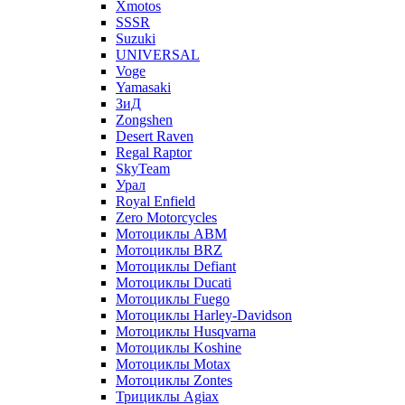
Xmotos
SSSR
Suzuki
UNIVERSAL
Voge
Yamasaki
ЗиД
Zongshen
Desert Raven
Regal Raptor
SkyTeam
Урал
Royal Enfield
Zero Motorcycles
Мотоциклы ABM
Мотоциклы BRZ
Мотоциклы Defiant
Мотоциклы Ducati
Мотоциклы Fuego
Мотоциклы Harley-Davidson
Мотоциклы Husqvarna
Мотоциклы Koshine
Мотоциклы Motax
Мотоциклы Zontes
Трициклы Agiax