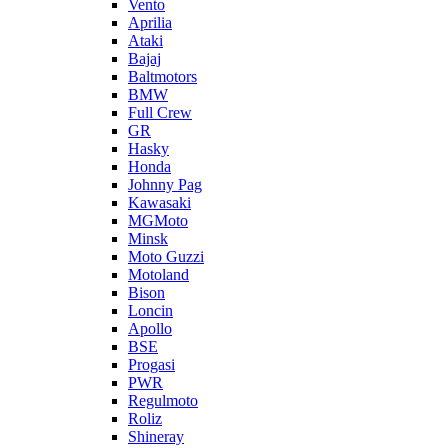
Vento
Aprilia
Ataki
Bajaj
Baltmotors
BMW
Full Crew
GR
Hasky
Honda
Johnny Pag
Kawasaki
MGMoto
Minsk
Moto Guzzi
Motoland
Bison
Loncin
Apollo
BSE
Progasi
PWR
Regulmoto
Roliz
Shineray