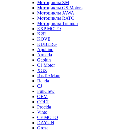
Мотоциклы ZM
Мотоциклы GS Motors
Мотоциклы JAWA
Мотоциклы RATO
Мотоциклы Triumph
EXP MOTO
K2R
KOVE
KUBERG
Apollino
Armada
Gaokin
QJ Motor
XGZ
ИжТехМаш
Benda
CJ
FullCrew
OEM
COLT
Procida
Vinto
CF MOTO
DAYUN
Groza