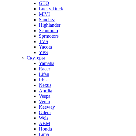
GTO
Lucky Duck
MIVI
Sanchez
Highlander
Scanmoto
Sprmotors
TVS
Yacota
YPS
Скутеры
Yamaha
Racer
Lifan
Irbis
Nexus
Aprilia
Vespa
Vento
Keeway
Gilera
Wels
ABM
Honda
Lima