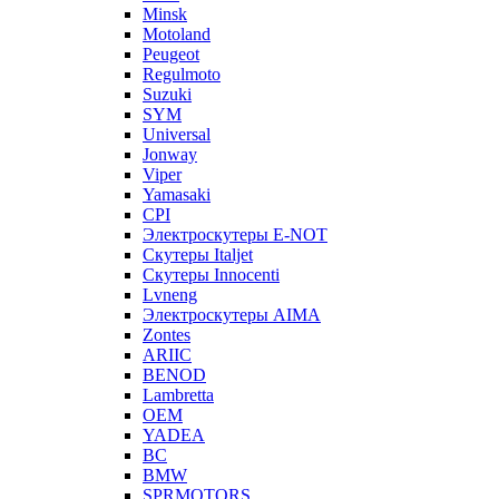
Minsk
Motoland
Peugeot
Regulmoto
Suzuki
SYM
Universal
Jonway
Viper
Yamasaki
CPI
Электроскутеры E-NOT
Скутеры Italjet
Скутеры Innocenti
Lvneng
Электроскутеры AIMA
Zontes
ARIIC
BENOD
Lambretta
OEM
YADEA
BC
BMW
SPRMOTORS