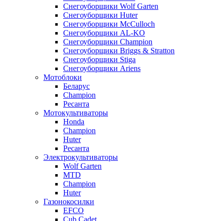
Снегоуборщики Wolf Garten
Снегоуборщики Huter
Снегоуборщики McCulloch
Снегоуборщики AL-KO
Снегоуборщики Champion
Снегоуборщики Briggs & Stratton
Снегоуборщики Stiga
Снегоуборщики Ariens
Мотоблоки
Беларус
Champion
Ресанта
Мотокультиваторы
Honda
Champion
Huter
Ресанта
Электрокультиваторы
Wolf Garten
MTD
Champion
Huter
Газонокосилки
EFCO
Cub Cadet