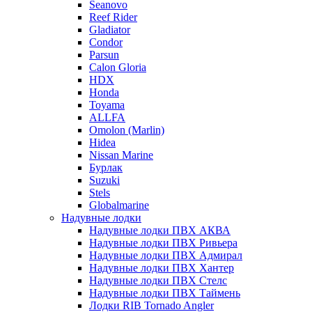
Seanovo
Reef Rider
Gladiator
Condor
Parsun
Calon Gloria
HDX
Honda
Toyama
ALLFA
Omolon (Marlin)
Hidea
Nissan Marine
Бурлак
Suzuki
Stels
Globalmarine
Надувные лодки
Надувные лодки ПВХ АКВА
Надувные лодки ПВХ Ривьера
Надувные лодки ПВХ Адмирал
Надувные лодки ПВХ Хантер
Надувные лодки ПВХ Стелс
Надувные лодки ПВХ Таймень
Лодки RIB Tornado Angler