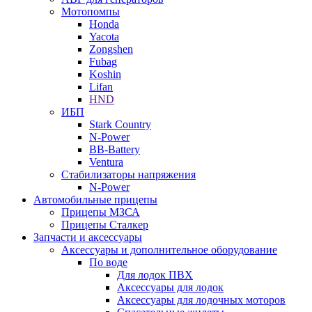
Мотопомпы
Honda
Yacota
Zongshen
Fubag
Koshin
Lifan
HND
ИБП
Stark Country
N-Power
BB-Battery
Ventura
Стабилизаторы напряжения
N-Power
Автомобильные прицепы
Прицепы МЗСА
Прицепы Сталкер
Запчасти и аксессуары
Аксессуары и дополнительное оборудование
По воде
Для лодок ПВХ
Аксессуары для лодок
Аксессуары для лодочных моторов