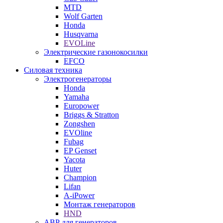
MTD
Wolf Garten
Honda
Husqvarna
EVOLine
Электрические газонокосилки
EFCO
Силовая техника
Электрогенераторы
Honda
Yamaha
Europower
Briggs & Stratton
Zongshen
EVOline
Fubag
EP Genset
Yacota
Huter
Champion
Lifan
A-iPower
Монтаж генераторов
HND
АВР для генераторов