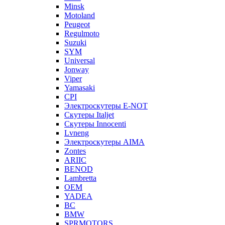
Minsk
Motoland
Peugeot
Regulmoto
Suzuki
SYM
Universal
Jonway
Viper
Yamasaki
CPI
Электроскутеры E-NOT
Скутеры Italjet
Скутеры Innocenti
Lvneng
Электроскутеры AIMA
Zontes
ARIIC
BENOD
Lambretta
OEM
YADEA
BC
BMW
SPRMOTORS