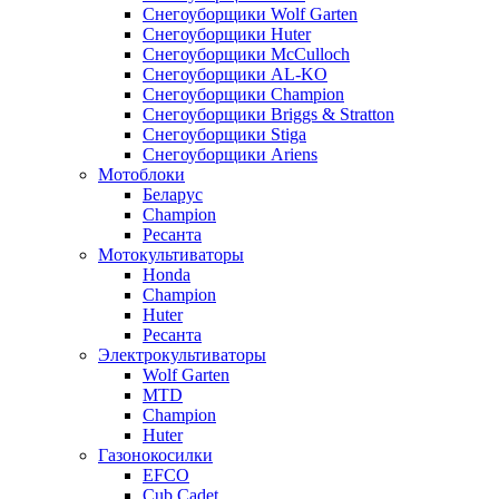
Снегоуборщики Wolf Garten
Снегоуборщики Huter
Снегоуборщики McCulloch
Снегоуборщики AL-KO
Снегоуборщики Champion
Снегоуборщики Briggs & Stratton
Снегоуборщики Stiga
Снегоуборщики Ariens
Мотоблоки
Беларус
Champion
Ресанта
Мотокультиваторы
Honda
Champion
Huter
Ресанта
Электрокультиваторы
Wolf Garten
MTD
Champion
Huter
Газонокосилки
EFCO
Cub Cadet