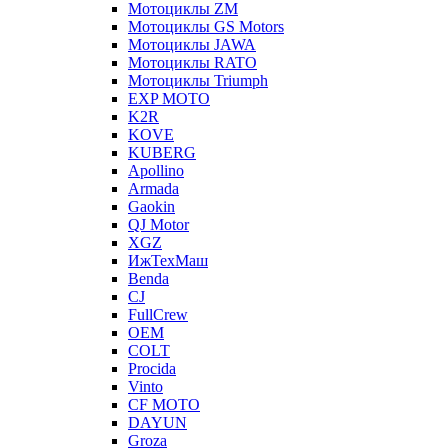
Мотоциклы ZM
Мотоциклы GS Motors
Мотоциклы JAWA
Мотоциклы RATO
Мотоциклы Triumph
EXP MOTO
K2R
KOVE
KUBERG
Apollino
Armada
Gaokin
QJ Motor
XGZ
ИжТехМаш
Benda
CJ
FullCrew
OEM
COLT
Procida
Vinto
CF MOTO
DAYUN
Groza