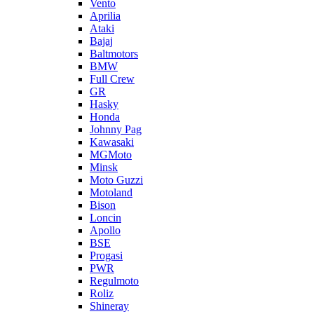
Vento
Aprilia
Ataki
Bajaj
Baltmotors
BMW
Full Crew
GR
Hasky
Honda
Johnny Pag
Kawasaki
MGMoto
Minsk
Moto Guzzi
Motoland
Bison
Loncin
Apollo
BSE
Progasi
PWR
Regulmoto
Roliz
Shineray