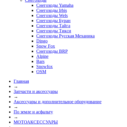
Снегоходы
Снегоходы Yamaha
Снегоходы Irbis
Снегоходы Wels
Снегоходы Буран
Снегоходы Тайга
Снегоходы Тикси
Снегоходы Русская Механика
Dingo
Snow Fox
Снегоходы BRP
Alpine
Bars
Snowfox
OSM
Главная
→
Запчасти и аксессуары
→
Аксессуары и дополнительное оборудование
→
По земле и асфальту
→
МОТОАКСЕССУАРЫ