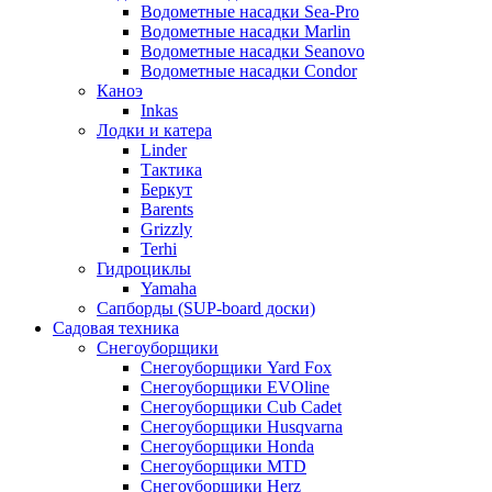
Водометные насадки Sea-Pro
Водометные насадки Marlin
Водометные насадки Seanovo
Водометные насадки Condor
Каноэ
Inkas
Лодки и катера
Linder
Тактика
Беркут
Barents
Grizzly
Terhi
Гидроциклы
Yamaha
Сапборды (SUP-board доски)
Садовая техника
Снегоуборщики
Снегоуборщики Yard Fox
Снегоуборщики EVOline
Снегоуборщики Cub Cadet
Снегоуборщики Husqvarna
Снегоуборщики Honda
Снегоуборщики MTD
Снегоуборщики Herz