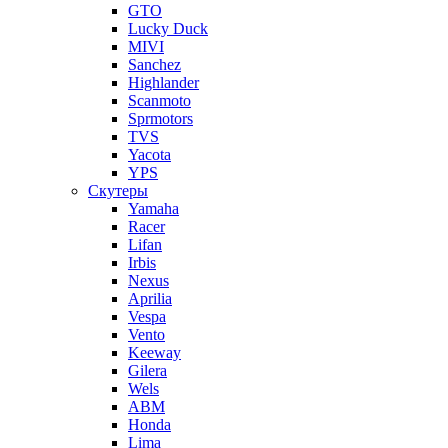
GTO
Lucky Duck
MIVI
Sanchez
Highlander
Scanmoto
Sprmotors
TVS
Yacota
YPS
Скутеры
Yamaha
Racer
Lifan
Irbis
Nexus
Aprilia
Vespa
Vento
Keeway
Gilera
Wels
ABM
Honda
Lima