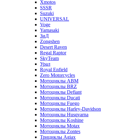
Xmotos
SSSR
Suzuki
UNIVERSAL
Voge
Yamasaki
ЗиД
Zongshen
Desert Raven
Regal Raptor
SkyTeam
Урал
Royal Enfield
Zero Motorcycles
Мотоциклы ABM
Мотоциклы BRZ
Мотоциклы Defiant
Мотоциклы Ducati
Мотоциклы Fuego
Мотоциклы Harley-Davidson
Мотоциклы Husqvarna
Мотоциклы Koshine
Мотоциклы Motax
Мотоциклы Zontes
Трициклы Agiax