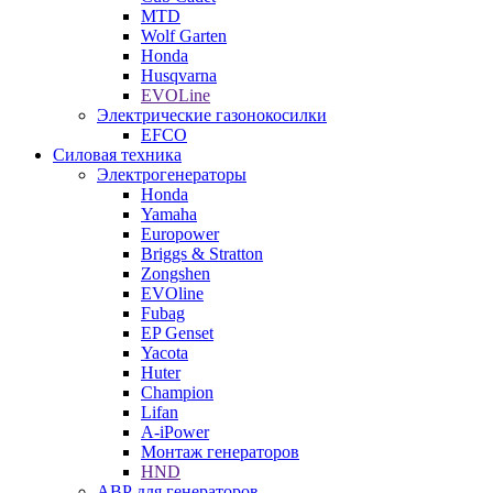
MTD
Wolf Garten
Honda
Husqvarna
EVOLine
Электрические газонокосилки
EFCO
Силовая техника
Электрогенераторы
Honda
Yamaha
Europower
Briggs & Stratton
Zongshen
EVOline
Fubag
EP Genset
Yacota
Huter
Champion
Lifan
A-iPower
Монтаж генераторов
HND
АВР для генераторов