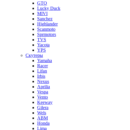
GTO
Lucky Duck
MIVI
Sanchez
Highlander
Scanmoto
Sprmotors
TVS
Yacota
YPS
Скутеры
Yamaha
Racer
Lifan
Irbis
Nexus
Aprilia
Vespa
Vento
Keeway
Gilera
Wels
ABM
Honda
Lima