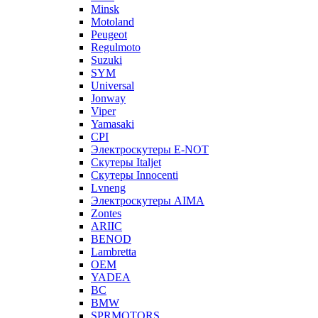
Minsk
Motoland
Peugeot
Regulmoto
Suzuki
SYM
Universal
Jonway
Viper
Yamasaki
CPI
Электроскутеры E-NOT
Скутеры Italjet
Скутеры Innocenti
Lvneng
Электроскутеры AIMA
Zontes
ARIIC
BENOD
Lambretta
OEM
YADEA
BC
BMW
SPRMOTORS