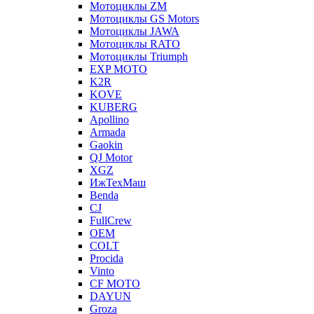
Мотоциклы ZM
Мотоциклы GS Motors
Мотоциклы JAWA
Мотоциклы RATO
Мотоциклы Triumph
EXP MOTO
K2R
KOVE
KUBERG
Apollino
Armada
Gaokin
QJ Motor
XGZ
ИжТехМаш
Benda
CJ
FullCrew
OEM
COLT
Procida
Vinto
CF MOTO
DAYUN
Groza