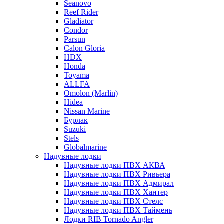
Seanovo
Reef Rider
Gladiator
Condor
Parsun
Calon Gloria
HDX
Honda
Toyama
ALLFA
Omolon (Marlin)
Hidea
Nissan Marine
Бурлак
Suzuki
Stels
Globalmarine
Надувные лодки
Надувные лодки ПВХ АКВА
Надувные лодки ПВХ Ривьера
Надувные лодки ПВХ Адмирал
Надувные лодки ПВХ Хантер
Надувные лодки ПВХ Стелс
Надувные лодки ПВХ Таймень
Лодки RIB Tornado Angler