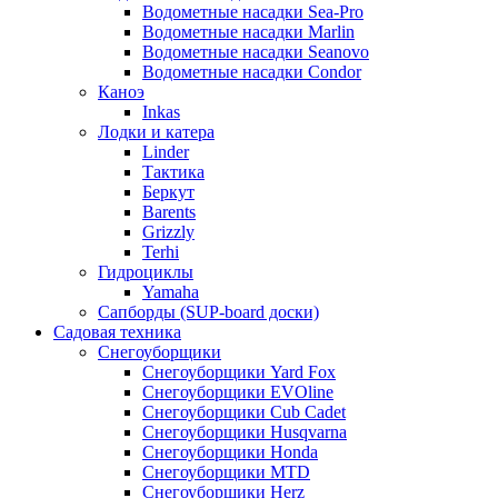
Водометные насадки Sea-Pro
Водометные насадки Marlin
Водометные насадки Seanovo
Водометные насадки Condor
Каноэ
Inkas
Лодки и катера
Linder
Тактика
Беркут
Barents
Grizzly
Terhi
Гидроциклы
Yamaha
Сапборды (SUP-board доски)
Садовая техника
Снегоуборщики
Снегоуборщики Yard Fox
Снегоуборщики EVOline
Снегоуборщики Cub Cadet
Снегоуборщики Husqvarna
Снегоуборщики Honda
Снегоуборщики MTD
Снегоуборщики Herz