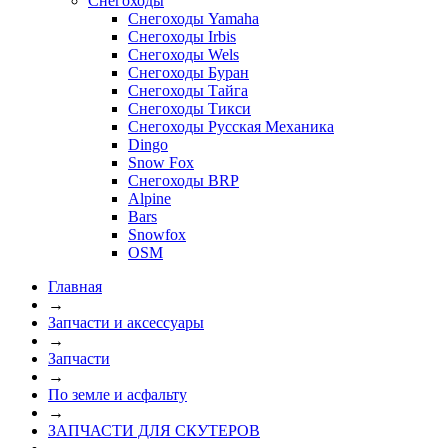
Снегоходы
Снегоходы Yamaha
Снегоходы Irbis
Снегоходы Wels
Снегоходы Буран
Снегоходы Тайга
Снегоходы Тикси
Снегоходы Русская Механика
Dingo
Snow Fox
Снегоходы BRP
Alpine
Bars
Snowfox
OSM
Главная
→
Запчасти и аксессуары
→
Запчасти
→
По земле и асфальту
→
ЗАПЧАСТИ ДЛЯ СКУТЕРОВ