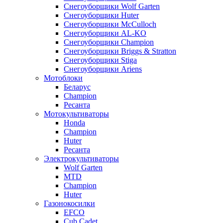
Снегоуборщики Wolf Garten
Снегоуборщики Huter
Снегоуборщики McCulloch
Снегоуборщики AL-KO
Снегоуборщики Champion
Снегоуборщики Briggs & Stratton
Снегоуборщики Stiga
Снегоуборщики Ariens
Мотоблоки
Беларус
Champion
Ресанта
Мотокультиваторы
Honda
Champion
Huter
Ресанта
Электрокультиваторы
Wolf Garten
MTD
Champion
Huter
Газонокосилки
EFCO
Cub Cadet