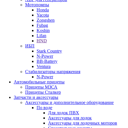
Мотопомпы
Honda
Yacota
Zongshen
Fubag
Koshin
Lifan
HND
ИБП
Stark Country
N-Power
BB-Battery
Ventura
Стабилизаторы напряжения
N-Power
Автомобильные прицепы
Прицепы МЗСА
Прицепы Сталкер
Запчасти и аксессуары
Аксессуары и дополнительное оборудование
По воде
Для лодок ПВХ
Аксессуары для лодок
Аксессуары для лодочных моторов