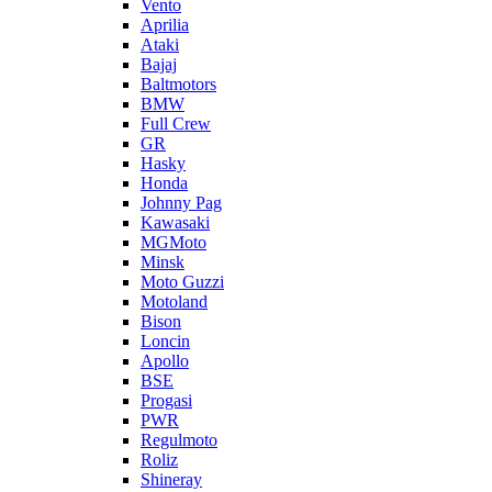
Vento
Aprilia
Ataki
Bajaj
Baltmotors
BMW
Full Crew
GR
Hasky
Honda
Johnny Pag
Kawasaki
MGMoto
Minsk
Moto Guzzi
Motoland
Bison
Loncin
Apollo
BSE
Progasi
PWR
Regulmoto
Roliz
Shineray