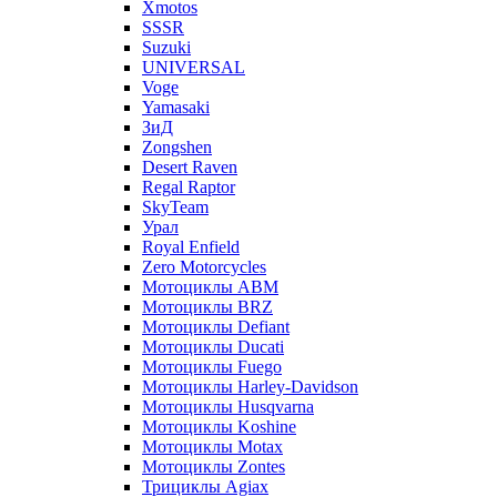
Xmotos
SSSR
Suzuki
UNIVERSAL
Voge
Yamasaki
ЗиД
Zongshen
Desert Raven
Regal Raptor
SkyTeam
Урал
Royal Enfield
Zero Motorcycles
Мотоциклы ABM
Мотоциклы BRZ
Мотоциклы Defiant
Мотоциклы Ducati
Мотоциклы Fuego
Мотоциклы Harley-Davidson
Мотоциклы Husqvarna
Мотоциклы Koshine
Мотоциклы Motax
Мотоциклы Zontes
Трициклы Agiax