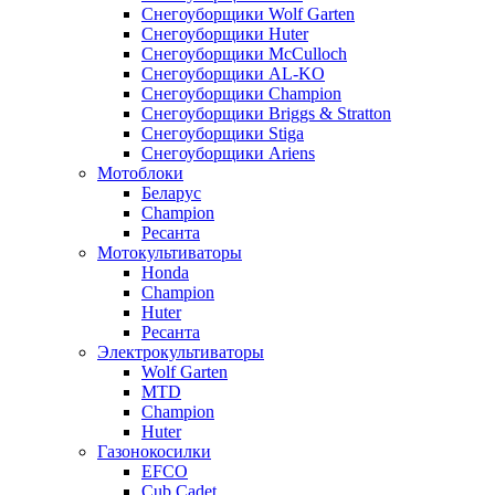
Снегоуборщики Wolf Garten
Снегоуборщики Huter
Снегоуборщики McCulloch
Снегоуборщики AL-KO
Снегоуборщики Champion
Снегоуборщики Briggs & Stratton
Снегоуборщики Stiga
Снегоуборщики Ariens
Мотоблоки
Беларус
Champion
Ресанта
Мотокультиваторы
Honda
Champion
Huter
Ресанта
Электрокультиваторы
Wolf Garten
MTD
Champion
Huter
Газонокосилки
EFCO
Cub Cadet