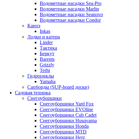
Водометные насадки Sea-Pro
Водометные насадки Marlin
Водометные насадки Seanovo
Водометные насадки Condor
Каноэ
Inkas
Лодки и катера
Linder
Тактика
Беркут
Barents
Grizzly
Terhi
Гидроциклы
Yamaha
Сапборды (SUP-board доски)
Садовая техника
Снегоуборщики
Снегоуборщики Yard Fox
Снегоуборщики EVOline
Снегоуборщики Cub Cadet
Снегоуборщики Husqvarna
Снегоуборщики Honda
Снегоуборщики MTD
Снегоуборщики Herz