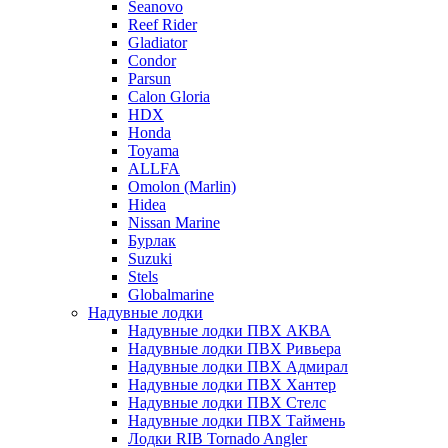
Seanovo
Reef Rider
Gladiator
Condor
Parsun
Calon Gloria
HDX
Honda
Toyama
ALLFA
Omolon (Marlin)
Hidea
Nissan Marine
Бурлак
Suzuki
Stels
Globalmarine
Надувные лодки
Надувные лодки ПВХ АКВА
Надувные лодки ПВХ Ривьера
Надувные лодки ПВХ Адмирал
Надувные лодки ПВХ Хантер
Надувные лодки ПВХ Стелс
Надувные лодки ПВХ Таймень
Лодки RIB Tornado Angler