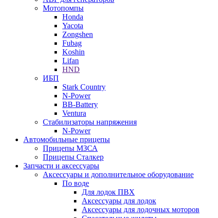
Мотопомпы
Honda
Yacota
Zongshen
Fubag
Koshin
Lifan
HND
ИБП
Stark Country
N-Power
BB-Battery
Ventura
Стабилизаторы напряжения
N-Power
Автомобильные прицепы
Прицепы МЗСА
Прицепы Сталкер
Запчасти и аксессуары
Аксессуары и дополнительное оборудование
По воде
Для лодок ПВХ
Аксессуары для лодок
Аксессуары для лодочных моторов