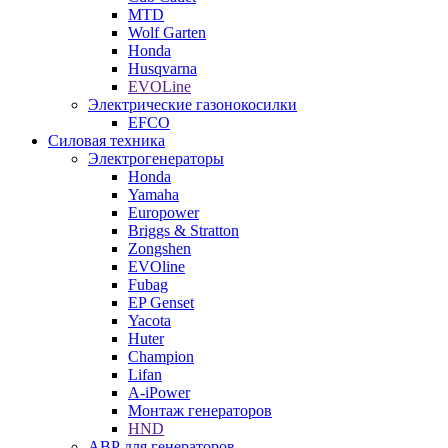
MTD
Wolf Garten
Honda
Husqvarna
EVOLine
Электрические газонокосилки
EFCO
Силовая техника
Электрогенераторы
Honda
Yamaha
Europower
Briggs & Stratton
Zongshen
EVOline
Fubag
EP Genset
Yacota
Huter
Champion
Lifan
A-iPower
Монтаж генераторов
HND
АВР для генераторов