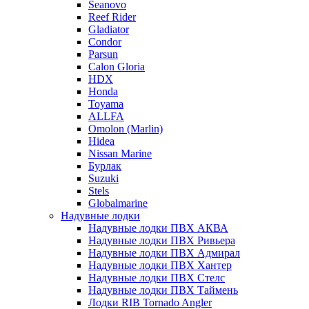
Seanovo
Reef Rider
Gladiator
Condor
Parsun
Calon Gloria
HDX
Honda
Toyama
ALLFA
Omolon (Marlin)
Hidea
Nissan Marine
Бурлак
Suzuki
Stels
Globalmarine
Надувные лодки
Надувные лодки ПВХ АКВА
Надувные лодки ПВХ Ривьера
Надувные лодки ПВХ Адмирал
Надувные лодки ПВХ Хантер
Надувные лодки ПВХ Стелс
Надувные лодки ПВХ Таймень
Лодки RIB Tornado Angler