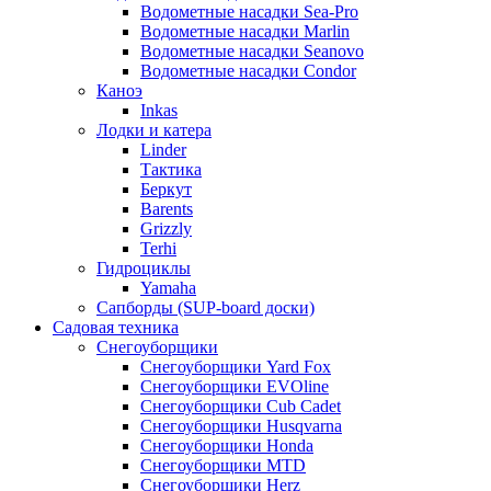
Водометные насадки Sea-Pro
Водометные насадки Marlin
Водометные насадки Seanovo
Водометные насадки Condor
Каноэ
Inkas
Лодки и катера
Linder
Тактика
Беркут
Barents
Grizzly
Terhi
Гидроциклы
Yamaha
Сапборды (SUP-board доски)
Садовая техника
Снегоуборщики
Снегоуборщики Yard Fox
Снегоуборщики EVOline
Снегоуборщики Cub Cadet
Снегоуборщики Husqvarna
Снегоуборщики Honda
Снегоуборщики MTD
Снегоуборщики Herz