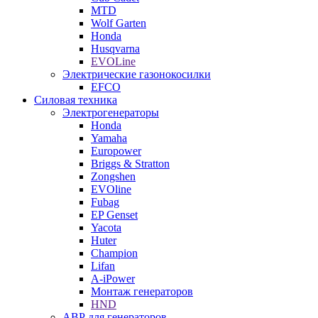
MTD
Wolf Garten
Honda
Husqvarna
EVOLine
Электрические газонокосилки
EFCO
Силовая техника
Электрогенераторы
Honda
Yamaha
Europower
Briggs & Stratton
Zongshen
EVOline
Fubag
EP Genset
Yacota
Huter
Champion
Lifan
A-iPower
Монтаж генераторов
HND
АВР для генераторов