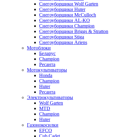
Снегоуборщики Wolf Garten
Снегоуборщики Huter
Снегоуборщики McCulloch
Снегоуборщики AL-KO
Снегоуборщики Champion
Снегоуборщики Briggs & Stratton
Снегоуборщики Stiga
Снегоуборщики Ariens
Мотоблоки
Беларус
Champion
Ресанта
Мотокультиваторы
Honda
Champion
Huter
Ресанта
Электрокультиваторы
Wolf Garten
MTD
Champion
Huter
Газонокосилки
EFCO
Cub Cadet