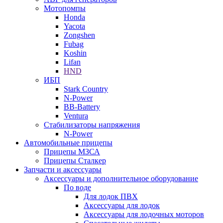
Мотопомпы
Honda
Yacota
Zongshen
Fubag
Koshin
Lifan
HND
ИБП
Stark Country
N-Power
BB-Battery
Ventura
Стабилизаторы напряжения
N-Power
Автомобильные прицепы
Прицепы МЗСА
Прицепы Сталкер
Запчасти и аксессуары
Аксессуары и дополнительное оборудование
По воде
Для лодок ПВХ
Аксессуары для лодок
Аксессуары для лодочных моторов