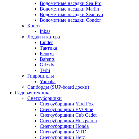
Водометные насадки Sea-Pro
Водометные насадки Marlin
Водометные насадки Seanovo
Водометные насадки Condor
Каноэ
Inkas
Лодки и катера
Linder
Тактика
Беркут
Barents
Grizzly
Terhi
Гидроциклы
Yamaha
Сапборды (SUP-board доски)
Садовая техника
Снегоуборщики
Снегоуборщики Yard Fox
Снегоуборщики EVOline
Снегоуборщики Cub Cadet
Снегоуборщики Husqvarna
Снегоуборщики Honda
Снегоуборщики MTD
Снегоуборщики Herz