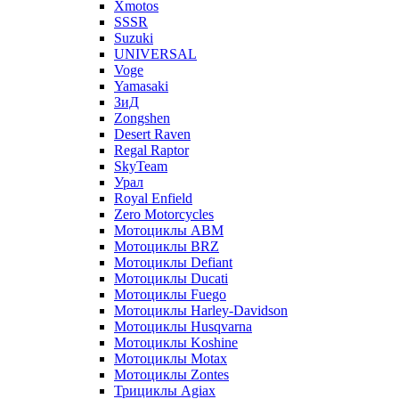
Xmotos
SSSR
Suzuki
UNIVERSAL
Voge
Yamasaki
ЗиД
Zongshen
Desert Raven
Regal Raptor
SkyTeam
Урал
Royal Enfield
Zero Motorcycles
Мотоциклы ABM
Мотоциклы BRZ
Мотоциклы Defiant
Мотоциклы Ducati
Мотоциклы Fuego
Мотоциклы Harley-Davidson
Мотоциклы Husqvarna
Мотоциклы Koshine
Мотоциклы Motax
Мотоциклы Zontes
Трициклы Agiax