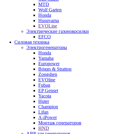
MTD
Wolf Garten
Honda
Husqvarna
EVOLine
Электрические газонокосилки
EFCO
Силовая техника
Электрогенераторы
Honda
Yamaha
Europower
Briggs & Stratton
Zongshen
EVOline
Fubag
EP Genset
Yacota
Huter
Champion
Lifan
A-iPower
Монтаж генераторов
HND
АВР для генераторов