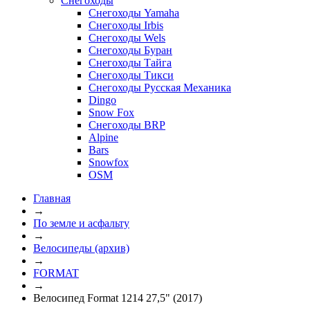
Снегоходы
Снегоходы Yamaha
Снегоходы Irbis
Снегоходы Wels
Снегоходы Буран
Снегоходы Тайга
Снегоходы Тикси
Снегоходы Русская Механика
Dingo
Snow Fox
Снегоходы BRP
Alpine
Bars
Snowfox
OSM
Главная
→
По земле и асфальту
→
Велосипеды (архив)
→
FORMAT
→
Велосипед Format 1214 27,5" (2017)