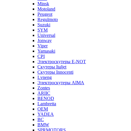
Minsk
Motoland
Peugeot
Regulmoto
Suzuki
SYM
Universal
Jonway
Viper
Yamasaki
CPI
Электроскутеры E-NOT
Скутеры Italjet
Скутеры Innocenti
Lvneng
Электроскутеры AIMA
Zontes
ARIIC
BENOD
Lambretta
OEM
YADEA
BC
BMW
SPRMOTORS