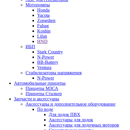
Мотопомпы
Honda
Yacota
Zongshen
Fubag
Koshin
Lifan
HND
ИБП
Stark Country
N-Power
BB-Battery
Ventura
Стабилизаторы напряжения
N-Power
Автомобильные прицепы
Прицепы МЗСА
Прицепы Сталкер
Запчасти и аксессуары
Аксессуары и дополнительное оборудование
По воде
Для лодок ПВХ
Аксессуары для лодок
Аксессуары для лодочных моторов