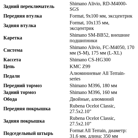
Shimano Alivio, RD-M4000-
Задний переключатель
SGS
Передняя втулка
Format, 9x100 мм, эксцентрик
Format, 10x135 мм,
Задняя втулка
эксцентрик
Shimano SM-BB52, внешние
Каретка
подшипники
Shimano Alivio, FC-M4050, 170
Система
мм (S-M), 175 мм (L-XL)
Кассета
Shimano CS-HG300
Цепь
KMC Z99
Алюминиевые All Terrain-
Педали
series
Передний тормоз
Shimano M396, 180 мм
Задний тормоз
Shimano M396, 160 мм
Обода
Двойные, алюминий
Rubena Ocelot Classic,
Передняя покрышка
27.5x2.10"
Rubena Ocelot Classic,
Задняя покрышка
27.5x2.10"
Format All Terrain, диаметр:
Подседельный штырь
31.6 мм, длина: 350 мм