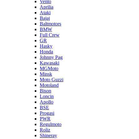
Vento
Aprilia
Ataki
Bajaj
Baltmotors
BMW
Full Crew
GR
Hasky
Honda
Johnny Pag
Kawasaki
MGMoto
Minsk
Moto Guzzi
Motoland
Bison
Loncin
Apollo
BSE
Progasi
PWR
Regulmoto
Roliz
Shineray