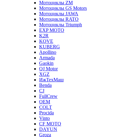
Мотоциклы ZM
Мотоциклы GS Motors
Мотоциклы JAWA
Мотоциклы RATO
Мотоциклы Triumph
EXP MOTO
K2R
KOVE
KUBERG
Apollino
Armada
Gaokin
QJ Motor
XGZ
ИжТехМаш
Benda
CJ
FullCrew
OEM
COLT
Procida
Vinto
CF MOTO
DAYUN
Groza