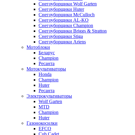
Снегоуборщики Wolf Garten
Снегоуборщики Huter
Снегоуборщики McCulloch
Снегоуборщики AL-KO
Снегоуборщики Champion
Снегоуборщики Briggs & Stratton
Снегоуборщики Stiga
Снегоуборщики Ariens
Мотоблоки
Беларус
Champion
Ресанта
Мотокультиваторы
Honda
Champion
Huter
Ресанта
Электрокультиваторы
Wolf Garten
MTD
Champion
Huter
Газонокосилки
EFCO
Cub Cadet