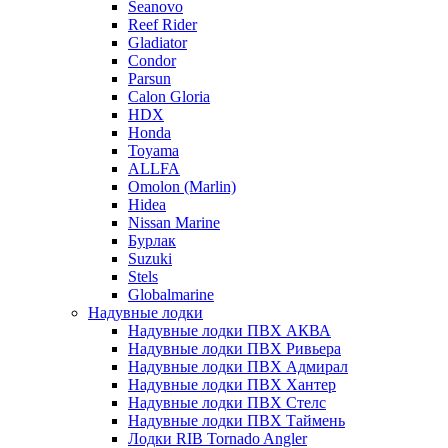
Seanovo
Reef Rider
Gladiator
Condor
Parsun
Calon Gloria
HDX
Honda
Toyama
ALLFA
Omolon (Marlin)
Hidea
Nissan Marine
Бурлак
Suzuki
Stels
Globalmarine
Надувные лодки
Надувные лодки ПВХ АКВА
Надувные лодки ПВХ Ривьера
Надувные лодки ПВХ Адмирал
Надувные лодки ПВХ Хантер
Надувные лодки ПВХ Стелс
Надувные лодки ПВХ Таймень
Лодки RIB Tornado Angler