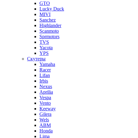
GTO
Lucky Duck
MIVI
Sanchez
Highlander
Scanmoto
Sprmotors
TVS
Yacota
YPS
Скутеры
Yamaha
Racer
Lifan
Irbis
Nexus
Aprilia
Vespa
Vento
Keeway
Gilera
Wels
ABM
Honda
Lima