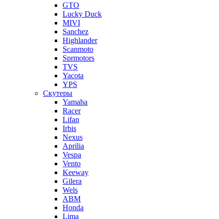
GTO
Lucky Duck
MIVI
Sanchez
Highlander
Scanmoto
Sprmotors
TVS
Yacota
YPS
Скутеры
Yamaha
Racer
Lifan
Irbis
Nexus
Aprilia
Vespa
Vento
Keeway
Gilera
Wels
ABM
Honda
Lima