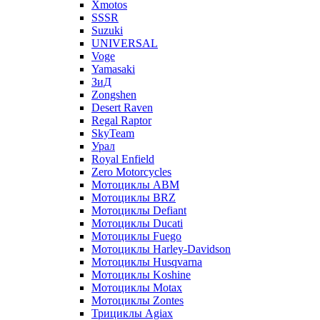
Xmotos
SSSR
Suzuki
UNIVERSAL
Voge
Yamasaki
ЗиД
Zongshen
Desert Raven
Regal Raptor
SkyTeam
Урал
Royal Enfield
Zero Motorcycles
Мотоциклы ABM
Мотоциклы BRZ
Мотоциклы Defiant
Мотоциклы Ducati
Мотоциклы Fuego
Мотоциклы Harley-Davidson
Мотоциклы Husqvarna
Мотоциклы Koshine
Мотоциклы Motax
Мотоциклы Zontes
Трициклы Agiax