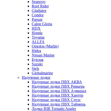
Seanovo
Reef Rider
Gladiator
Condor
Parsun
Calon Gloria
HDX
Honda
Toyama
ALLFA
Omolon (Marlin)
Hidea
Nissan Marine
Бурлак
Suzuki
Stels
Globalmarine
Надувные лодки
Надувные лодки ПВХ АКВА
Надувные лодки ПВХ Ривьера
Надувные лодки ПВХ Адмирал
Надувные лодки ПВХ Хантер
Надувные лодки ПВХ Стелс
Надувные лодки ПВХ Таймень
Лодки RIB Tornado Angler