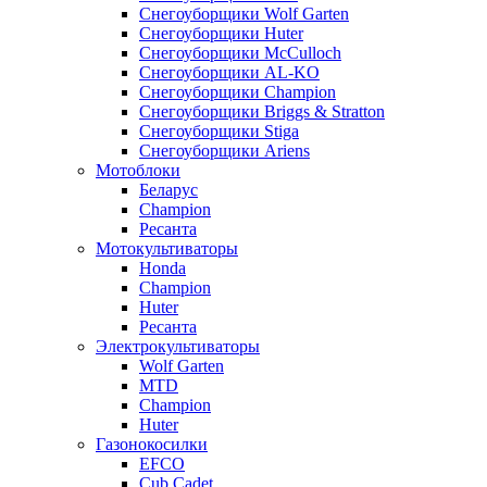
Снегоуборщики Wolf Garten
Снегоуборщики Huter
Снегоуборщики McCulloch
Снегоуборщики AL-KO
Снегоуборщики Champion
Снегоуборщики Briggs & Stratton
Снегоуборщики Stiga
Снегоуборщики Ariens
Мотоблоки
Беларус
Champion
Ресанта
Мотокультиваторы
Honda
Champion
Huter
Ресанта
Электрокультиваторы
Wolf Garten
MTD
Champion
Huter
Газонокосилки
EFCO
Cub Cadet