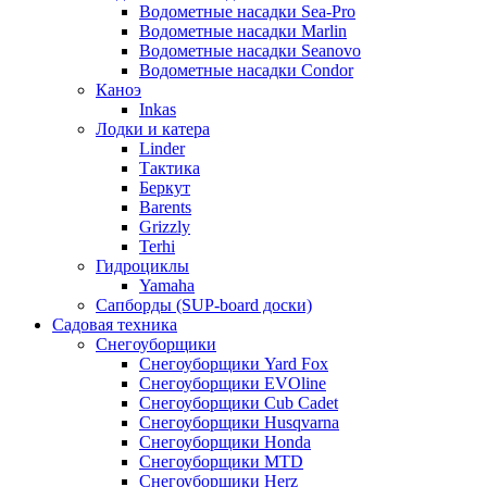
Водометные насадки Sea-Pro
Водометные насадки Marlin
Водометные насадки Seanovo
Водометные насадки Condor
Каноэ
Inkas
Лодки и катера
Linder
Тактика
Беркут
Barents
Grizzly
Terhi
Гидроциклы
Yamaha
Сапборды (SUP-board доски)
Садовая техника
Снегоуборщики
Снегоуборщики Yard Fox
Снегоуборщики EVOline
Снегоуборщики Cub Cadet
Снегоуборщики Husqvarna
Снегоуборщики Honda
Снегоуборщики MTD
Снегоуборщики Herz