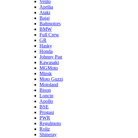
Vento
Aprilia
Ataki
Bajaj
Baltmotors
BMW
Full Crew
GR
Hasky
Honda
Johnny Pag
Kawasaki
MGMoto
Minsk
Moto Guzzi
Motoland
Bison
Loncin
Apollo
BSE
Progasi
PWR
Regulmoto
Roliz
Shineray