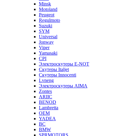
Minsk
Motoland
Peugeot
Regulmoto
Suzuki
SYM
Universal
Jonway
Viper
Yamasaki
CPI
Электроскутеры E-NOT
Скутеры Italjet
Скутеры Innocenti
Lvneng
Электроскутеры AIMA
Zontes
ARIIC
BENOD
Lambretta
OEM
YADEA
BC
BMW
SPRMOTORS