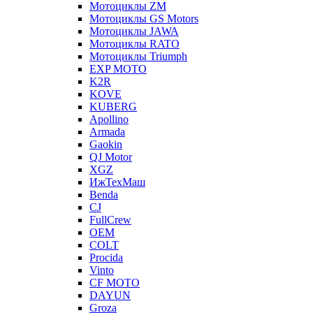
Мотоциклы ZM
Мотоциклы GS Motors
Мотоциклы JAWA
Мотоциклы RATO
Мотоциклы Triumph
EXP MOTO
K2R
KOVE
KUBERG
Apollino
Armada
Gaokin
QJ Motor
XGZ
ИжТехМаш
Benda
CJ
FullCrew
OEM
COLT
Procida
Vinto
CF MOTO
DAYUN
Groza