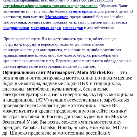
специализированных автомобилей», и имеет соответствующий
сертификат официального торгового представителя
. Обращаем Ваше
внимание на то, что у нас Вы можете
купить прицепы
для разных целей. В
частности, наш магазин
Мотомаркет
, предлагающий большой выбор
мототехники, осуществляет продажу легковых прицепов для перевозки
квадроциклов
,
моторных лодок
,
снегоходов
и другой техники.
При покупке прицепа Вы можете заказать для него, облегчающие
погрузку/разгрузку и перевозку техники, дополнительные
принадлежности для автоприцепа, такие как: тент, либо пластиковая
крышка, запасное колесо, опорное колесо, лебёдка, разнообразные
кронштейны и аппарели и т.д. Перечень дополнительного оборудования с
ценами представлен на страницах моделей прицепов.
Официальный сайт Мотомаркет.
Moto-Market.Ru
— это
розничная и оптовая продажа мототехники по низким ценам:
лодочные моторы, надувные лодки ПВХ и гидроциклы,
снегоходы, мотоблоки, культиваторы, бензиновые
электрогенераторы и дизель генераторы, скутеры, мотоциклы
и квадроциклы (ATV) лучших отечественных и зарубежных
производителей! Запчасти для мототехники. Также Вы
можете купить в кредит представленную на сайте технику!
Быстрая доставка по России, доставка курьером по Москве –
бесплатно!
У нас Вы всегда можете купить мототехнику
брендов: Yamaha, Tohatsu, Honda, Suzuki, Husqvarna, MTD и
др. Широко представлена мототехника российских