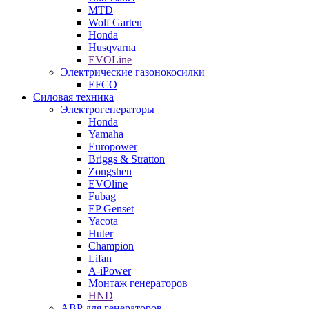
MTD
Wolf Garten
Honda
Husqvarna
EVOLine
Электрические газонокосилки
EFCO
Силовая техника
Электрогенераторы
Honda
Yamaha
Europower
Briggs & Stratton
Zongshen
EVOline
Fubag
EP Genset
Yacota
Huter
Champion
Lifan
A-iPower
Монтаж генераторов
HND
АВР для генераторов