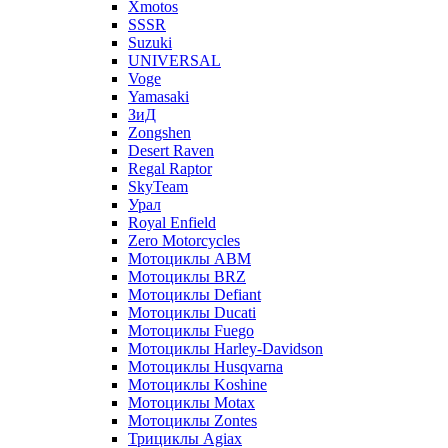
Xmotos
SSSR
Suzuki
UNIVERSAL
Voge
Yamasaki
ЗиД
Zongshen
Desert Raven
Regal Raptor
SkyTeam
Урал
Royal Enfield
Zero Motorcycles
Мотоциклы ABM
Мотоциклы BRZ
Мотоциклы Defiant
Мотоциклы Ducati
Мотоциклы Fuego
Мотоциклы Harley-Davidson
Мотоциклы Husqvarna
Мотоциклы Koshine
Мотоциклы Motax
Мотоциклы Zontes
Трициклы Agiax