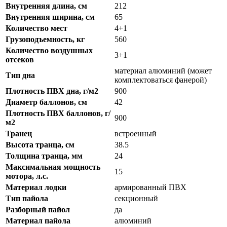
Внутренняя длина, см
212
Внутренняя ширина, см
65
Количество мест
4+1
Грузоподъемность, кг
560
Количество воздушных
3+1
отсеков
материал алюминий (может
Тип дна
комплектоваться фанерой)
Плотность ПВХ дна, г/м2
900
Диаметр баллонов, см
42
Плотность ПВХ баллонов, г/
900
м2
Транец
встроенный
Высота транца, см
38.5
Толщина транца, мм
24
Максимальная мощность
15
мотора, л.с.
Материал лодки
армированный ПВХ
Тип пайола
секционный
Разборный пайол
да
Материал пайола
алюминий