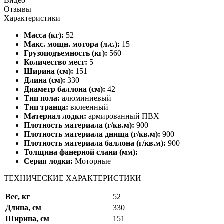
Видео
Отзывы
Характеристики
Масса (кг):
52
Макс. мощн. мотора (л.с.):
15
Грузоподъемность (кг):
560
Количество мест:
5
Ширина (см):
151
Длина (см):
330
Диаметр баллона (см):
42
Тип пола:
алюминиевый
Тип транца:
вклеенный
Материал лодки:
армированный ПВХ
Плотность материала (г/кв.м):
900
Плотность материала днища (г/кв.м):
900
Плотность материала баллона (г/кв.м):
900
Толщина фанерной слани (мм):
Серия лодки:
Моторные
ТЕХНИЧЕСКИЕ ХАРАКТЕРИСТИКИ
Вес, кг
52
Длина, см
330
Ширина, см
151