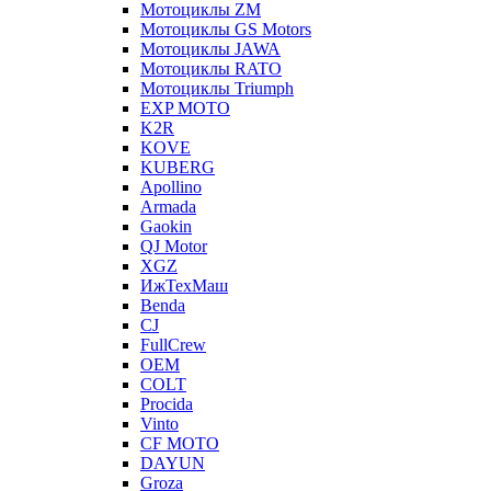
Мотоциклы ZM
Мотоциклы GS Motors
Мотоциклы JAWA
Мотоциклы RATO
Мотоциклы Triumph
EXP MOTO
K2R
KOVE
KUBERG
Apollino
Armada
Gaokin
QJ Motor
XGZ
ИжТехМаш
Benda
CJ
FullCrew
OEM
COLT
Procida
Vinto
CF MOTO
DAYUN
Groza