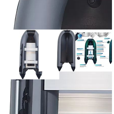
Масса (кг):
52
Макс. мощн. мотора (л.с.):
15
Грузоподъемность (кг):
560
Количество мест:
5
Диаметр баллона (см):
42
Тип пола:
алюминиевый