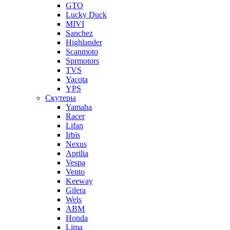
GTO
Lucky Duck
MIVI
Sanchez
Highlander
Scanmoto
Sprmotors
TVS
Yacota
YPS
Скутеры
Yamaha
Racer
Lifan
Irbis
Nexus
Aprilia
Vespa
Vento
Keeway
Gilera
Wels
ABM
Honda
Lima