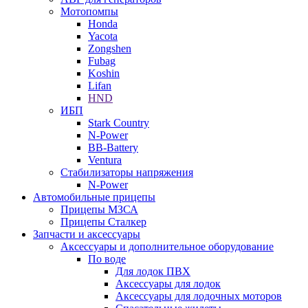
Мотопомпы
Honda
Yacota
Zongshen
Fubag
Koshin
Lifan
HND
ИБП
Stark Country
N-Power
BB-Battery
Ventura
Стабилизаторы напряжения
N-Power
Автомобильные прицепы
Прицепы МЗСА
Прицепы Сталкер
Запчасти и аксессуары
Аксессуары и дополнительное оборудование
По воде
Для лодок ПВХ
Аксессуары для лодок
Аксессуары для лодочных моторов