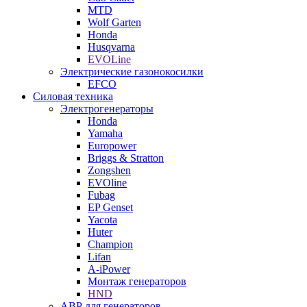
MTD
Wolf Garten
Honda
Husqvarna
EVOLine
Электрические газонокосилки
EFCO
Силовая техника
Электрогенераторы
Honda
Yamaha
Europower
Briggs & Stratton
Zongshen
EVOline
Fubag
EP Genset
Yacota
Huter
Champion
Lifan
A-iPower
Монтаж генераторов
HND
АВР для генераторов