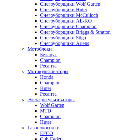
Снегоуборщики Wolf Garten
Снегоуборщики Huter
Снегоуборщики McCulloch
Снегоуборщики AL-KO
Снегоуборщики Champion
Снегоуборщики Briggs & Stratton
Снегоуборщики Stiga
Снегоуборщики Ariens
Мотоблоки
Беларус
Champion
Ресанта
Мотокультиваторы
Honda
Champion
Huter
Ресанта
Электрокультиваторы
Wolf Garten
MTD
Champion
Huter
Газонокосилки
EFCO
Cub Cadet