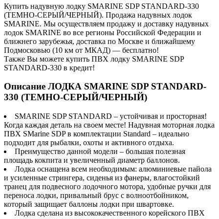
Купить надувную лодку SMARINE SDP STANDARD-330
(ТЕМНО-СЕРЫЙ/ЧЕРНЫЙ). Продажа надувных лодок
SMARINE. Мы осуществляем продажу и доставку надувных
лодок SMARINE во все регионы Российской Федерации и
ближнего зарубежья, доставка по Москве и ближайшему
Подмосковью (10 км от МКАД) — бесплатно!
Также Вы можете купить ПВХ лодку SMARINE SDP
STANDARD-330 в кредит!
Описание ЛОДКА SMARINE SDP STANDARD-
330 (ТЕМНО-СЕРЫЙ/ЧЕРНЫЙ)
SMARINE SDP STANDARD – устойчивая и просторная!
Когда каждая деталь на своем месте! Надувная моторная лодка
ПВХ SMarine SDP в комплектации Standard – идеально
подходит для рыбалки, охоты и активного отдыха.
Преимущество данной модели – большая полезная
площадь кокпита и увеличенный диаметр баллонов.
Лодка оснащена всем необходимым: алюминиевые пайола
и усиленные стрингера, сиденья из фанеры, влагостойкий
транец для подвесного лодочного мотора, удобные ручки для
переноса лодки, привальный брус с волноотбойником,
который защищает баллоны лодки при швартовке.
Лодка сделана из высококачественного корейского ПВХ