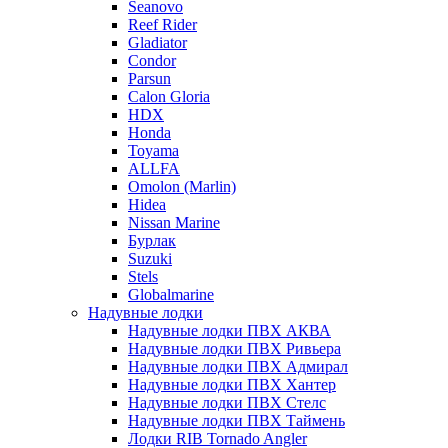
Seanovo
Reef Rider
Gladiator
Condor
Parsun
Calon Gloria
HDX
Honda
Toyama
ALLFA
Omolon (Marlin)
Hidea
Nissan Marine
Бурлак
Suzuki
Stels
Globalmarine
Надувные лодки
Надувные лодки ПВХ АКВА
Надувные лодки ПВХ Ривьера
Надувные лодки ПВХ Адмирал
Надувные лодки ПВХ Хантер
Надувные лодки ПВХ Стелс
Надувные лодки ПВХ Таймень
Лодки RIB Tornado Angler