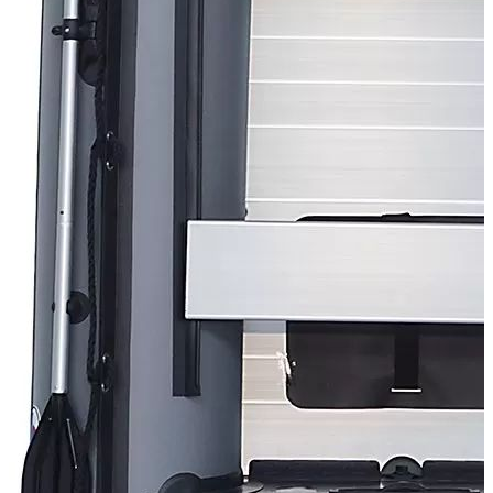
Плотность материала (г/кв.м):
900
Добавить к сравнению
Нет в наличии
Сообщить о наличии
Способы оплаты
Наличными курьеру
Квитанцией
в любом банке