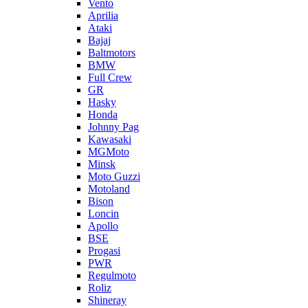
Vento
Aprilia
Ataki
Bajaj
Baltmotors
BMW
Full Crew
GR
Hasky
Honda
Johnny Pag
Kawasaki
MGMoto
Minsk
Moto Guzzi
Motoland
Bison
Loncin
Apollo
BSE
Progasi
PWR
Regulmoto
Roliz
Shineray