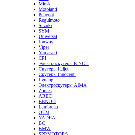
Minsk
Motoland
Peugeot
Regulmoto
Suzuki
SYM
Universal
Jonway
Viper
Yamasaki
CPI
Электроскутеры E-NOT
Скутеры Italjet
Скутеры Innocenti
Lvneng
Электроскутеры AIMA
Zontes
ARIIC
BENOD
Lambretta
OEM
YADEA
BC
BMW
SPRMOTORS