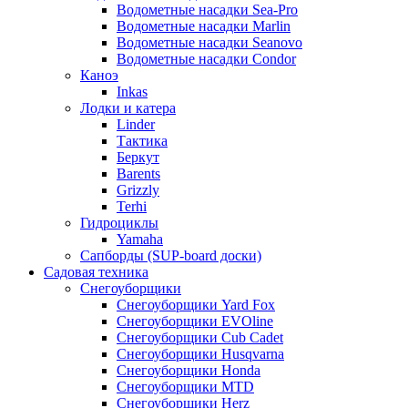
Водометные насадки Sea-Pro
Водометные насадки Marlin
Водометные насадки Seanovo
Водометные насадки Condor
Каноэ
Inkas
Лодки и катера
Linder
Тактика
Беркут
Barents
Grizzly
Terhi
Гидроциклы
Yamaha
Сапборды (SUP-board доски)
Садовая техника
Снегоуборщики
Снегоуборщики Yard Fox
Снегоуборщики EVOline
Снегоуборщики Cub Cadet
Снегоуборщики Husqvarna
Снегоуборщики Honda
Снегоуборщики MTD
Снегоуборщики Herz