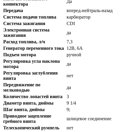
Да
коннектора
Передача
вперед-нейтраль-назад
Система подачи топлива
карбюратор
Система зажигания
CDI
Электронная система
да
зажигания
Расход топлива, л/ч
7,3
Генератор переменного тока
12В, 6А
Подъем мотора
ручной
Регулировка угла наклона
да
мотора
Регулировка заглубления
нет
винта
Передвижение по
да
мелководью
Количество лопастей винта
3
Диаметр винта, дюймы
9 1/4
Шаг винта, дюймы
9;
Приводное зацепление
шлицевое соединение
гребного винта
Телескопический румпель
нет