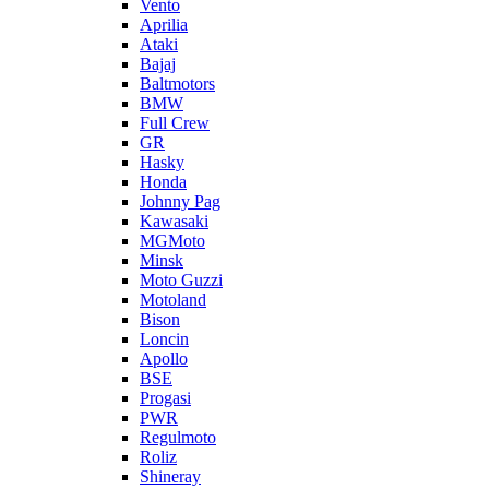
Vento
Aprilia
Ataki
Bajaj
Baltmotors
BMW
Full Crew
GR
Hasky
Honda
Johnny Pag
Kawasaki
MGMoto
Minsk
Moto Guzzi
Motoland
Bison
Loncin
Apollo
BSE
Progasi
PWR
Regulmoto
Roliz
Shineray