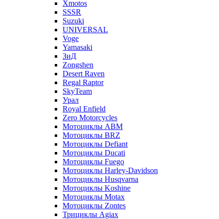
Xmotos
SSSR
Suzuki
UNIVERSAL
Voge
Yamasaki
ЗиД
Zongshen
Desert Raven
Regal Raptor
SkyTeam
Урал
Royal Enfield
Zero Motorcycles
Мотоциклы ABM
Мотоциклы BRZ
Мотоциклы Defiant
Мотоциклы Ducati
Мотоциклы Fuego
Мотоциклы Harley-Davidson
Мотоциклы Husqvarna
Мотоциклы Koshine
Мотоциклы Motax
Мотоциклы Zontes
Трициклы Agiax