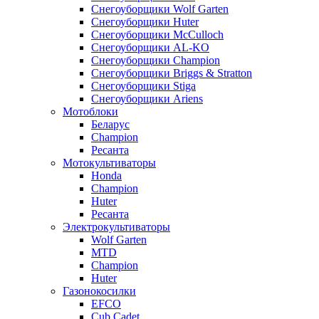
Снегоуборщики Wolf Garten
Снегоуборщики Huter
Снегоуборщики McCulloch
Снегоуборщики AL-KO
Снегоуборщики Champion
Снегоуборщики Briggs & Stratton
Снегоуборщики Stiga
Снегоуборщики Ariens
Мотоблоки
Беларус
Champion
Ресанта
Мотокультиваторы
Honda
Champion
Huter
Ресанта
Электрокультиваторы
Wolf Garten
MTD
Champion
Huter
Газонокосилки
EFCO
Cub Cadet