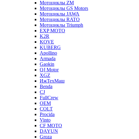
Мотоциклы ZM
Мотоциклы GS Motors
Мотоциклы JAWA
Мотоциклы RATO
Мотоциклы Triumph
EXP MOTO
K2R
KOVE
KUBERG
Apollino
Armada
Gaokin
QJ Motor
XGZ
ИжТехМаш
Benda
CJ
FullCrew
OEM
COLT
Procida
Vinto
CF MOTO
DAYUN
Groza