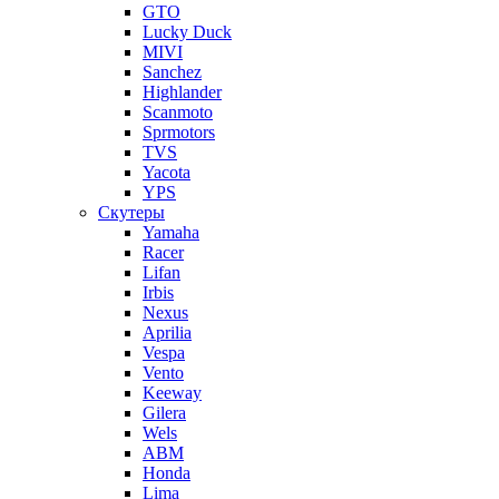
GTO
Lucky Duck
MIVI
Sanchez
Highlander
Scanmoto
Sprmotors
TVS
Yacota
YPS
Скутеры
Yamaha
Racer
Lifan
Irbis
Nexus
Aprilia
Vespa
Vento
Keeway
Gilera
Wels
ABM
Honda
Lima