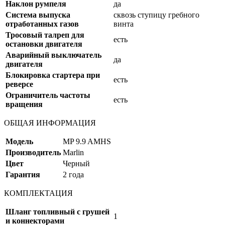
Наклон румпеля
да
Система выпуска
сквозь ступицу гребного
отработанных газов
винта
Тросовый талреп для
есть
остановки двигателя
Аварийный выключатель
да
двигателя
Блокировка стартера при
есть
реверсе
Ограничитель частоты
есть
вращения
ОБЩАЯ ИНФОРМАЦИЯ
Модель
MP 9.9 AMHS
Производитель
Marlin
Цвет
Черный
Гарантия
2 года
КОМПЛЕКТАЦИЯ
Шланг топливный с грушей
1
и коннекторами