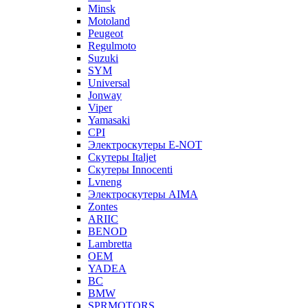
Minsk
Motoland
Peugeot
Regulmoto
Suzuki
SYM
Universal
Jonway
Viper
Yamasaki
CPI
Электроскутеры E-NOT
Скутеры Italjet
Скутеры Innocenti
Lvneng
Электроскутеры AIMA
Zontes
ARIIC
BENOD
Lambretta
OEM
YADEA
BC
BMW
SPRMOTORS