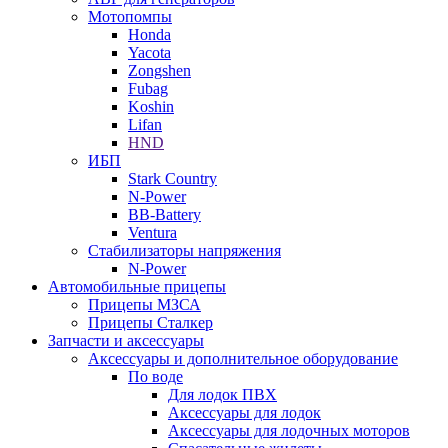
Мотопомпы
Honda
Yacota
Zongshen
Fubag
Koshin
Lifan
HND
ИБП
Stark Country
N-Power
BB-Battery
Ventura
Стабилизаторы напряжения
N-Power
Автомобильные прицепы
Прицепы МЗСА
Прицепы Сталкер
Запчасти и аксессуары
Аксессуары и дополнительное оборудование
По воде
Для лодок ПВХ
Аксессуары для лодок
Аксессуары для лодочных моторов