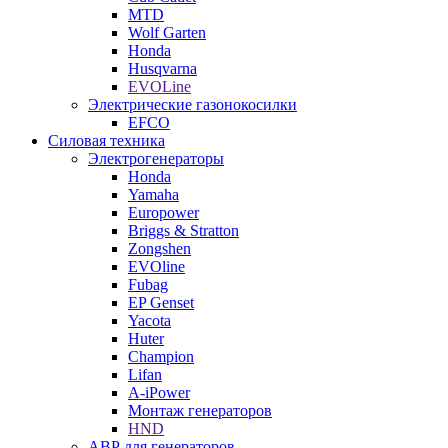
MTD
Wolf Garten
Honda
Husqvarna
EVOLine
Электрические газонокосилки
EFCO
Силовая техника
Электрогенераторы
Honda
Yamaha
Europower
Briggs & Stratton
Zongshen
EVOline
Fubag
EP Genset
Yacota
Huter
Champion
Lifan
A-iPower
Монтаж генераторов
HND
АВР для генераторов