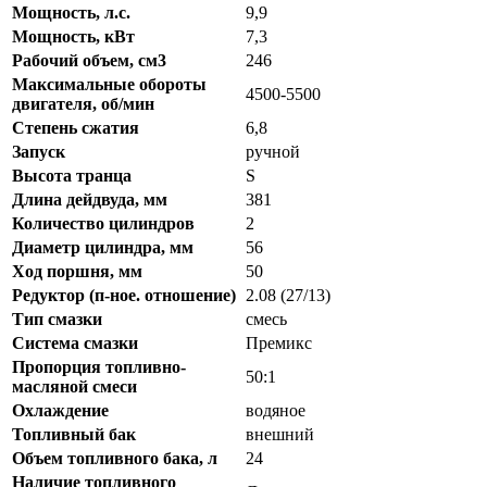
Мощность, л.с.
9,9
Мощность, кВт
7,3
Рабочий объем, см3
246
Максимальные обороты
4500-5500
двигателя, об/мин
Степень сжатия
6,8
Запуск
ручной
Высота транца
S
Длина дейдвуда, мм
381
Количество цилиндров
2
Диаметр цилиндра, мм
56
Ход поршня, мм
50
Редуктор (п-ное. отношение)
2.08 (27/13)
Тип смазки
смесь
Система смазки
Премикс
Пропорция топливно-
50:1
масляной смеси
Охлаждение
водяное
Топливный бак
внешний
Объем топливного бака, л
24
Наличие топливного