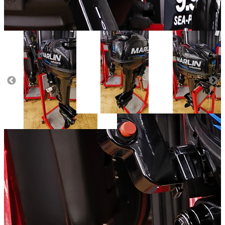
Тактность двигателя:
2
Масса (кг):
36
Тип управления:
румпельное
Тип стартера:
ручной
Объём двигателя (куб.см):
246
Число цилиндров двигателя:
2
Добавить к сравнению
138 300