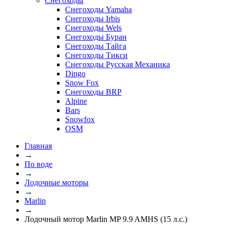
Снегоходы
Снегоходы Yamaha
Снегоходы Irbis
Снегоходы Wels
Снегоходы Буран
Снегоходы Тайга
Снегоходы Тикси
Снегоходы Русская Механика
Dingo
Snow Fox
Снегоходы BRP
Alpine
Bars
Snowfox
OSM
Главная
→
По воде
→
Лодочные моторы
→
Marlin
→
Лодочный мотор Marlin MP 9.9 AMHS (15 л.с.)