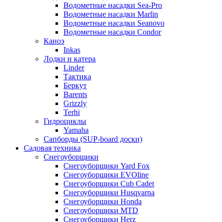
Водометные насадки Sea-Pro
Водометные насадки Marlin
Водометные насадки Seanovo
Водометные насадки Condor
Каноэ
Inkas
Лодки и катера
Linder
Тактика
Беркут
Barents
Grizzly
Terhi
Гидроциклы
Yamaha
Сапборды (SUP-board доски)
Садовая техника
Снегоуборщики
Снегоуборщики Yard Fox
Снегоуборщики EVOline
Снегоуборщики Cub Cadet
Снегоуборщики Husqvarna
Снегоуборщики Honda
Снегоуборщики MTD
Снегоуборщики Herz