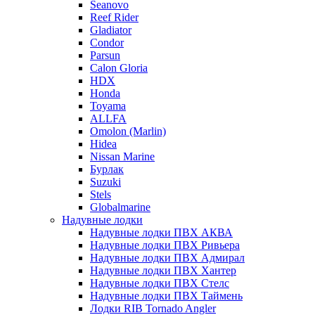
Seanovo
Reef Rider
Gladiator
Condor
Parsun
Calon Gloria
HDX
Honda
Toyama
ALLFA
Omolon (Marlin)
Hidea
Nissan Marine
Бурлак
Suzuki
Stels
Globalmarine
Надувные лодки
Надувные лодки ПВХ АКВА
Надувные лодки ПВХ Ривьера
Надувные лодки ПВХ Адмирал
Надувные лодки ПВХ Хантер
Надувные лодки ПВХ Стелс
Надувные лодки ПВХ Таймень
Лодки RIB Tornado Angler