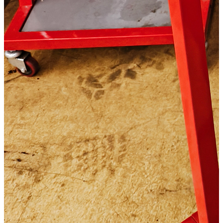
Наличными курьеру
Квитанцией
в любом банке
Характеристики
Описание
Дополнения к товару
Видео
Отзывы
Характеристики
Мощность двигателя (л.с.):
9.9
Тактность двигателя:
2
Масса (кг):
36
Тип управления:
румпельное