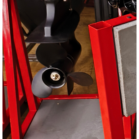
113 800
В корзину
Купить в один клик
Купить в кредит
СПЕШИТЕ КУПИТЬ!
Ответим на вопросы по телефону:
+7 (495) 799-85-55
или в мессенджерах:
Способы оплаты