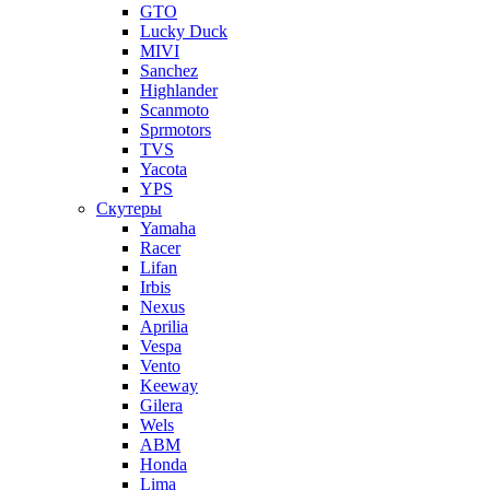
GTO
Lucky Duck
MIVI
Sanchez
Highlander
Scanmoto
Sprmotors
TVS
Yacota
YPS
Скутеры
Yamaha
Racer
Lifan
Irbis
Nexus
Aprilia
Vespa
Vento
Keeway
Gilera
Wels
ABM
Honda
Lima