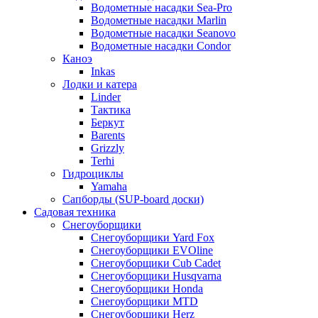
Водометные насадки Sea-Pro
Водометные насадки Marlin
Водометные насадки Seanovo
Водометные насадки Condor
Каноэ
Inkas
Лодки и катера
Linder
Тактика
Беркут
Barents
Grizzly
Terhi
Гидроциклы
Yamaha
Сапборды (SUP-board доски)
Садовая техника
Снегоуборщики
Снегоуборщики Yard Fox
Снегоуборщики EVOline
Снегоуборщики Cub Cadet
Снегоуборщики Husqvarna
Снегоуборщики Honda
Снегоуборщики MTD
Снегоуборщики Herz