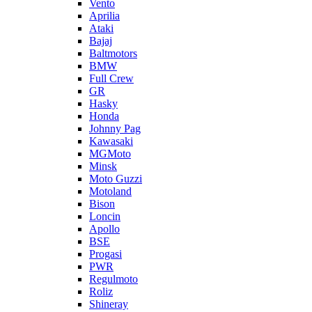
Vento
Aprilia
Ataki
Bajaj
Baltmotors
BMW
Full Crew
GR
Hasky
Honda
Johnny Pag
Kawasaki
MGMoto
Minsk
Moto Guzzi
Motoland
Bison
Loncin
Apollo
BSE
Progasi
PWR
Regulmoto
Roliz
Shineray