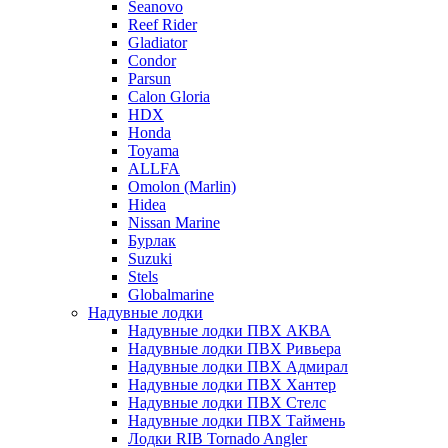
Seanovo
Reef Rider
Gladiator
Condor
Parsun
Calon Gloria
HDX
Honda
Toyama
ALLFA
Omolon (Marlin)
Hidea
Nissan Marine
Бурлак
Suzuki
Stels
Globalmarine
Надувные лодки
Надувные лодки ПВХ АКВА
Надувные лодки ПВХ Ривьера
Надувные лодки ПВХ Адмирал
Надувные лодки ПВХ Хантер
Надувные лодки ПВХ Стелс
Надувные лодки ПВХ Таймень
Лодки RIB Tornado Angler