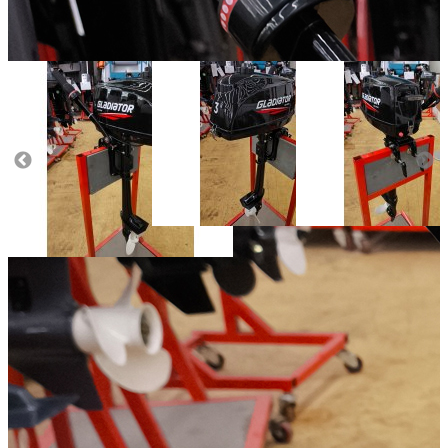
Тактность двигателя:
2
Масса (кг):
10
Тип управления:
румпельное
Тип стартера:
ручной
Объём двигателя (куб.см):
61
Число цилиндров двигателя:
1
Добавить к сравнению
27 000