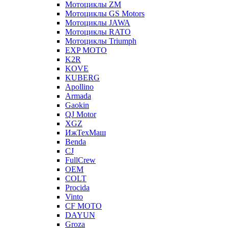
Мотоциклы ZM
Мотоциклы GS Motors
Мотоциклы JAWA
Мотоциклы RATO
Мотоциклы Triumph
EXP MOTO
K2R
KOVE
KUBERG
Apollino
Armada
Gaokin
QJ Motor
XGZ
ИжТехМаш
Benda
CJ
FullCrew
OEM
COLT
Procida
Vinto
CF MOTO
DAYUN
Groza