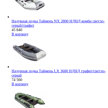
Надувная лодка Таймень NX 2800 НДНД комби светло-
серый/графит
45 840
В корзину
Надувная лодка Таймень LX 3600 НДНД графит/светло-
серый
74 560
В корзину