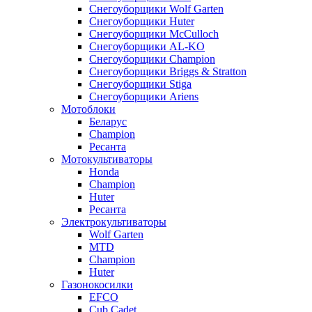
Снегоуборщики Wolf Garten
Снегоуборщики Huter
Снегоуборщики McCulloch
Снегоуборщики AL-KO
Снегоуборщики Champion
Снегоуборщики Briggs & Stratton
Снегоуборщики Stiga
Снегоуборщики Ariens
Мотоблоки
Беларус
Champion
Ресанта
Мотокультиваторы
Honda
Champion
Huter
Ресанта
Электрокультиваторы
Wolf Garten
MTD
Champion
Huter
Газонокосилки
EFCO
Cub Cadet