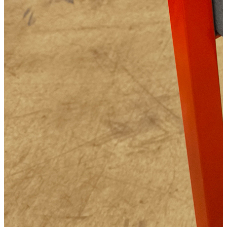
Квитанцией
в любом банке
Характеристики
Описание
Дополнения к товару
Видео
Отзывы
Характеристики
Мощность двигателя (л.с.):
3
Тактность двигателя:
2
Масса (кг):
10
Тип управления:
румпельное
Тип стартера:
ручной
Объём двигателя (куб.см):
61