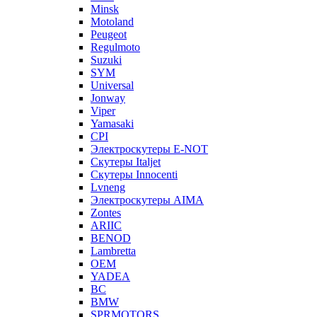
Minsk
Motoland
Peugeot
Regulmoto
Suzuki
SYM
Universal
Jonway
Viper
Yamasaki
CPI
Электроскутеры E-NOT
Скутеры Italjet
Скутеры Innocenti
Lvneng
Электроскутеры AIMA
Zontes
ARIIC
BENOD
Lambretta
OEM
YADEA
BC
BMW
SPRMOTORS