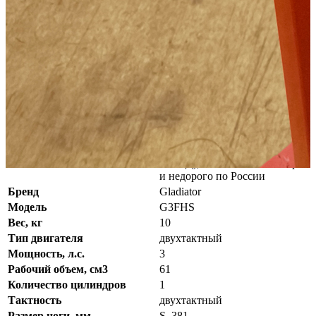
Число цилиндров двигателя:
1
Высота транца лодки (мм):
381
Объём топливного бака (л):
1.4
Класс:
с гребным винтом
Тип:
подвесной
Дополнительные характеристики:
Китайские
лодочные моторы
Подробные характеристики
бесплатно в день заказа по
Москве и МО (до 10 км. от
Доставка
МКАД), максимально быстро
и недорого по России
Бренд
Gladiator
Модель
G3FHS
Вес, кг
10
Тип двигателя
двухтактный
Мощность, л.с.
3
Рабочий объем, см3
61
Количество цилиндров
1
Тактность
двухтактный
Размер ноги, мм
S, 381