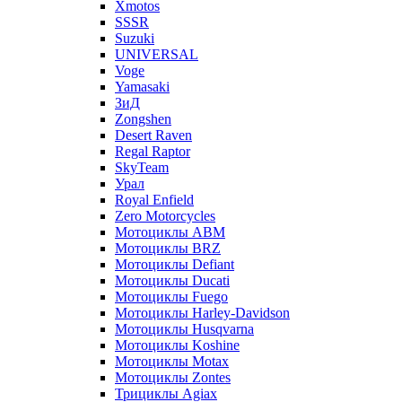
Xmotos
SSSR
Suzuki
UNIVERSAL
Voge
Yamasaki
ЗиД
Zongshen
Desert Raven
Regal Raptor
SkyTeam
Урал
Royal Enfield
Zero Motorcycles
Мотоциклы ABM
Мотоциклы BRZ
Мотоциклы Defiant
Мотоциклы Ducati
Мотоциклы Fuego
Мотоциклы Harley-Davidson
Мотоциклы Husqvarna
Мотоциклы Koshine
Мотоциклы Motax
Мотоциклы Zontes
Трициклы Agiax