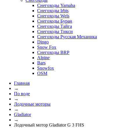
Снегоходы
Снегоходы Yamaha
Снегоходы Irbis
Снегоходы Wels
Снегоходы Буран
Снегоходы Тайга
Снегоходы Тикси
Снегоходы Русская Механика
Dingo
Snow Fox
Снегоходы BRP
Alpine
Bars
Snowfox
OSM
Главная
→
По воде
→
Лодочные моторы
→
Gladiator
→
Лодочный мотор Gladiator G 3 FHS