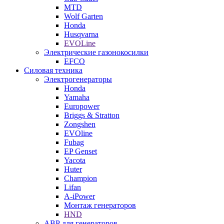
MTD
Wolf Garten
Honda
Husqvarna
EVOLine
Электрические газонокосилки
EFCO
Силовая техника
Электрогенераторы
Honda
Yamaha
Europower
Briggs & Stratton
Zongshen
EVOline
Fubag
EP Genset
Yacota
Huter
Champion
Lifan
A-iPower
Монтаж генераторов
HND
АВР для генераторов