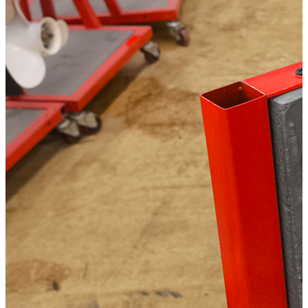
В корзину
Купить в один клик
Купить в кредит
СПЕШИТЕ КУПИТЬ!
Ответим на вопросы по телефону:
+7 (495) 799-85-55
или в мессенджерах:
Способы оплаты
Наличными курьеру