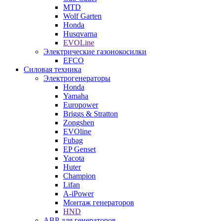
MTD
Wolf Garten
Honda
Husqvarna
EVOLine
Электрические газонокосилки
EFCO
Силовая техника
Электрогенераторы
Honda
Yamaha
Europower
Briggs & Stratton
Zongshen
EVOline
Fubag
EP Genset
Yacota
Huter
Champion
Lifan
A-iPower
Монтаж генераторов
HND
АВР для генераторов