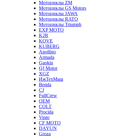
Мотоциклы ZM
Мотоциклы GS Motors
Мотоциклы JAWA
Мотоциклы RATO
Мотоциклы Triumph
EXP MOTO
K2R
KOVE
KUBERG
Apollino
Armada
Gaokin
QJ Motor
XGZ
ИжТехМаш
Benda
CJ
FullCrew
OEM
COLT
Procida
Vinto
CF MOTO
DAYUN
Groza