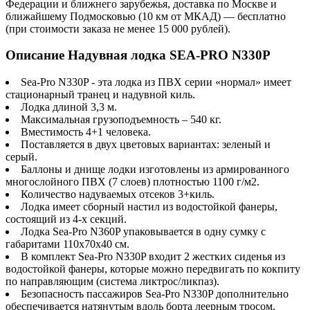
Федерации и ближнего зарубежья, доставка по Москве и
ближайшему Подмосковью (10 км от МКАД) — бесплатно
(при стоимости заказа не менее 15 000 рублей).
Описание Надувная лодка SEA-PRO N330P
Sea-Pro N330P - эта лодка из ПВХ серии «нормал» имеет
стационарный транец и надувной киль.
Лодка длиной 3,3 м.
Максимальная грузоподъемность – 540 кг.
Вместимость 4+1 человека.
Поставляется в двух цветовых вариантах: зеленый и
серый.
Баллоны и днище лодки изготовлены из армированного
многослойного ПВХ (7 слоев) плотностью 1100 г/м2.
Количество надуваемых отсеков 3+киль.
Лодка имеет сборный настил из водостойкой фанеры,
состоящий из 4-х секций.
Лодка Sea-Pro N360P упаковывается в одну сумку с
габаритами 110х70х40 см.
В комплект Sea-Pro N330P входит 2 жестких сиденья из
водостойкой фанеры, которые можно передвигать по кокпиту
по направляющим (система ликтрос/ликпаз).
Безопасность пассажиров Sea-Pro N330P дополнительно
обеспечивается натянутым вдоль борта леерным тросом.