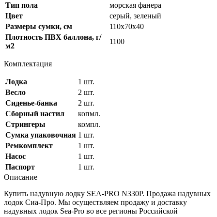
Тип пола
морская фанера
Цвет
серый, зеленый
Размеры сумки, см
110х70х40
Плотность ПВХ баллона, г/
1100
м2
Комплектация
Лодка
1 шт.
Весло
2 шт.
Сиденье-банка
2 шт.
Сборный настил
копмл.
Стрингеры
компл.
Сумка упаковочная
1 шт.
Ремкомплект
1 шт.
Насос
1 шт.
Паспорт
1 шт.
Описание
Купить надувную лодку SEA-PRO N330P. Продажа надувных
лодок Сиа-Про. Мы осуществляем продажу и доставку
надувных лодок Sea-Pro во все регионы Российской