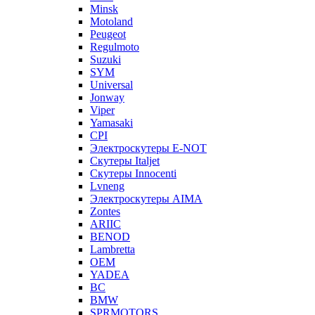
Minsk
Motoland
Peugeot
Regulmoto
Suzuki
SYM
Universal
Jonway
Viper
Yamasaki
CPI
Электроскутеры E-NOT
Скутеры Italjet
Скутеры Innocenti
Lvneng
Электроскутеры AIMA
Zontes
ARIIC
BENOD
Lambretta
OEM
YADEA
BC
BMW
SPRMOTORS