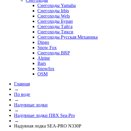
Снегоходы
Снегоходы Yamaha
Снегоходы Irbis
Снегоходы Wels
Снегоходы Буран
Снегоходы Тайга
Снегоходы Тикси
Снегоходы Русская Механика
Dingo
Snow Fox
Снегоходы BRP
Alpine
Bars
Snowfox
OSM
Главная
→
По воде
→
Надувные лодки
→
Надувные лодки ПВХ Sea-Pro
→
Надувная лодка SEA-PRO N330P