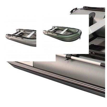
Масса (кг):
56
Макс. мощн. мотора (л.с.):
15
Грузоподъемность (кг):
540
Количество мест:
5
Диаметр баллона (см):
41
Тип пола:
морская фанера
Плотность материала (г/кв.м):
1100
Добавить к сравнению