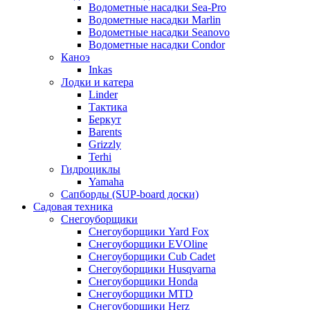
Водометные насадки Sea-Pro
Водометные насадки Marlin
Водометные насадки Seanovo
Водометные насадки Condor
Каноэ
Inkas
Лодки и катера
Linder
Тактика
Беркут
Barents
Grizzly
Terhi
Гидроциклы
Yamaha
Сапборды (SUP-board доски)
Садовая техника
Снегоуборщики
Снегоуборщики Yard Fox
Снегоуборщики EVOline
Снегоуборщики Cub Cadet
Снегоуборщики Husqvarna
Снегоуборщики Honda
Снегоуборщики MTD
Снегоуборщики Herz