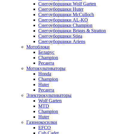
Снегоуборщики Wolf Garten
Снегоуборщики Huter
Снегоуборщики McCulloch
Снегоуборщики AL-KO
Снегоуборщики Champion
Снегоуборщики Briggs & Stratton
Снегоуборщики Stiga
Снегоуборщики Ariens
Мотоблоки
Беларус
Champion
Ресанта
Мотокультиваторы
Honda
Champion
Huter
Ресанта
Электрокультиваторы
Wolf Garten
MTD
Champion
Huter
Газонокосилки
EFCO
Cub Cadet