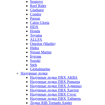
Seanovo
Reef Rider
Gladiator
Condor
Parsun
Calon Gloria
HDX
Honda
Toyama
ALLFA
Omolon (Marlin)
Hidea
Nissan Marine
Бурлак
Suzuki
Stels
Globalmarine
Надувные лодки
Надувные лодки ПВХ АКВА
Надувные лодки ПВХ Ривьера
Надувные лодки ПВХ Адмирал
Надувные лодки ПВХ Хантер
Надувные лодки ПВХ Стелс
Надувные лодки ПВХ Таймень
Лодки RIB Tornado Angler