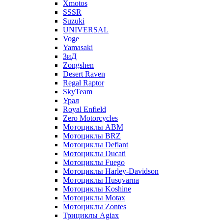
Xmotos
SSSR
Suzuki
UNIVERSAL
Voge
Yamasaki
ЗиД
Zongshen
Desert Raven
Regal Raptor
SkyTeam
Урал
Royal Enfield
Zero Motorcycles
Мотоциклы ABM
Мотоциклы BRZ
Мотоциклы Defiant
Мотоциклы Ducati
Мотоциклы Fuego
Мотоциклы Harley-Davidson
Мотоциклы Husqvarna
Мотоциклы Koshine
Мотоциклы Motax
Мотоциклы Zontes
Трициклы Agiax