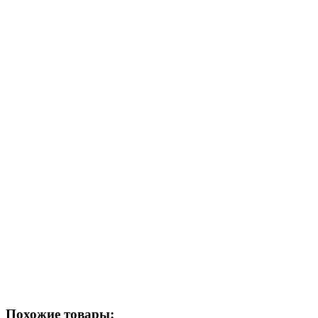
Нет в наличии
Сообщить о наличии
Способы оплаты
Наличными курьеру
Квитанцией
в любом банке
Похожие товары: