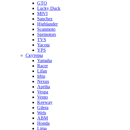
GTO
Lucky Duck
MIVI
Sanchez
Highlander
Scanmoto
Sprmotors
TVS
Yacota
YPS
Скутеры
Yamaha
Racer
Lifan
Irbis
Nexus
Aprilia
Vespa
Vento
Keeway
Gilera
Wels
ABM
Honda
Lima