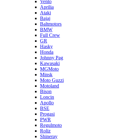
Vento
Aprilia
Ataki
Bajaj
Baltmotors
BMW
Full Crew
GR
Hasky
Honda
Johnny Pag
Kawasaki
MGMoto
Minsk
Moto Guzzi
Motoland
Bison
Loncin
Apollo
BSE
Progasi
PWR
Regulmoto
Roliz
Shineray