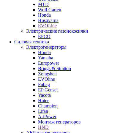
MTD
Wolf Garten
Honda
Husqvarna
EVOLine
Электрические газонокосилки
EFCO
Силовая техника
Электрогенераторы
Honda
Yamaha
Europower
Briggs & Stratton
Zongshen
EVOline
Fubag
EP Genset
Yacota
Huter
Champion
Lifan
A-iPower
Монтаж генераторов
HND
АВР для генераторов