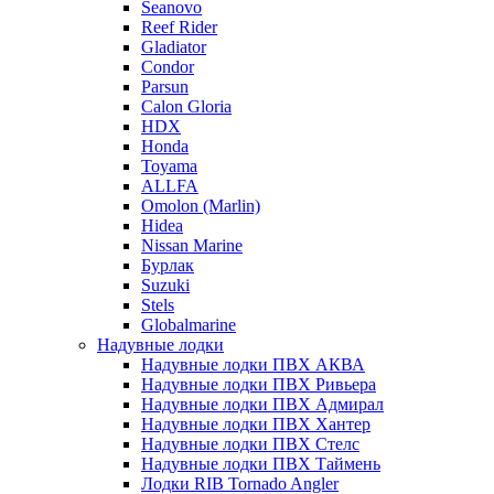
Seanovo
Reef Rider
Gladiator
Condor
Parsun
Calon Gloria
HDX
Honda
Toyama
ALLFA
Omolon (Marlin)
Hidea
Nissan Marine
Бурлак
Suzuki
Stels
Globalmarine
Надувные лодки
Надувные лодки ПВХ АКВА
Надувные лодки ПВХ Ривьера
Надувные лодки ПВХ Адмирал
Надувные лодки ПВХ Хантер
Надувные лодки ПВХ Стелс
Надувные лодки ПВХ Таймень
Лодки RIB Tornado Angler