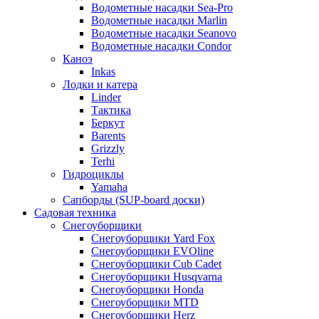
Водометные насадки Sea-Pro
Водометные насадки Marlin
Водометные насадки Seanovo
Водометные насадки Condor
Каноэ
Inkas
Лодки и катера
Linder
Тактика
Беркут
Barents
Grizzly
Terhi
Гидроциклы
Yamaha
Сапборды (SUP-board доски)
Садовая техника
Снегоуборщики
Снегоуборщики Yard Fox
Снегоуборщики EVOline
Снегоуборщики Cub Cadet
Снегоуборщики Husqvarna
Снегоуборщики Honda
Снегоуборщики MTD
Снегоуборщики Herz