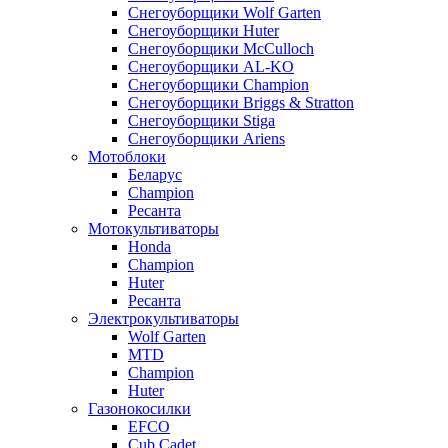
Снегоуборщики Wolf Garten
Снегоуборщики Huter
Снегоуборщики McCulloch
Снегоуборщики AL-KO
Снегоуборщики Champion
Снегоуборщики Briggs & Stratton
Снегоуборщики Stiga
Снегоуборщики Ariens
Мотоблоки
Беларус
Champion
Ресанта
Мотокультиваторы
Honda
Champion
Huter
Ресанта
Электрокультиваторы
Wolf Garten
MTD
Champion
Huter
Газонокосилки
EFCO
Cub Cadet