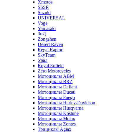
Xmotos
SSSR
Suzuki
UNIVERSAL
Voge
Yamasaki
ЗиД
Zongshen
Desert Raven
Regal Raptor
SkyTeam
Урал
Royal Enfield
Zero Motorcycles
Мотоциклы ABM
Мотоциклы BRZ
Мотоциклы Defiant
Мотоциклы Ducati
Мотоциклы Fuego
Мотоциклы Harley-Davidson
Мотоциклы Husqvarna
Мотоциклы Koshine
Мотоциклы Motax
Мотоциклы Zontes
Трициклы Agiax