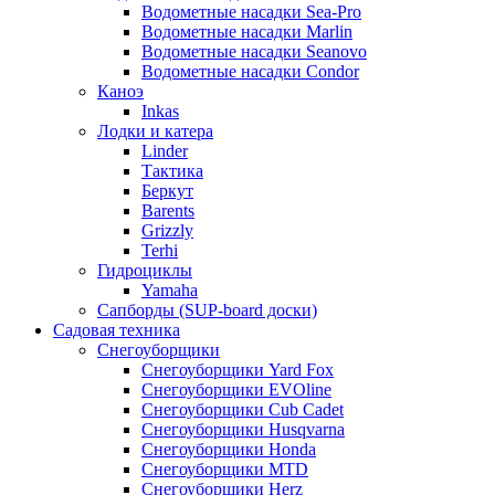
Водометные насадки Sea-Pro
Водометные насадки Marlin
Водометные насадки Seanovo
Водометные насадки Condor
Каноэ
Inkas
Лодки и катера
Linder
Тактика
Беркут
Barents
Grizzly
Terhi
Гидроциклы
Yamaha
Сапборды (SUP-board доски)
Садовая техника
Снегоуборщики
Снегоуборщики Yard Fox
Снегоуборщики EVOline
Снегоуборщики Cub Cadet
Снегоуборщики Husqvarna
Снегоуборщики Honda
Снегоуборщики MTD
Снегоуборщики Herz