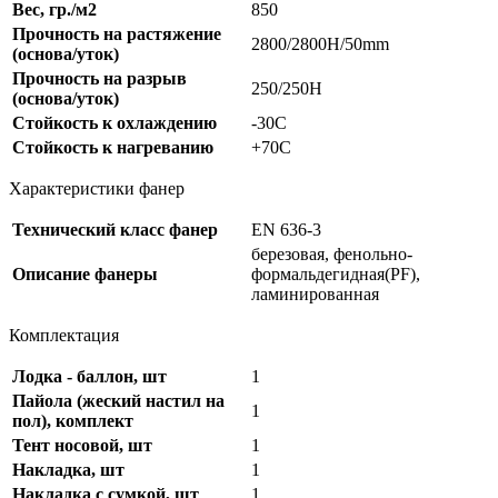
Вес, гр./м2
850
Прочность на растяжение
2800/2800H/50mm
(основа/уток)
Прочность на разрыв
250/250Н
(основа/уток)
Стойкость к охлаждению
-30С
Стойкость к нагреванию
+70C
Характеристики фанер
Технический класс фанер
EN 636-3
березовая, фенольно-
Описание фанеры
формальдегидная(PF),
ламинированная
Комплектация
Лодка - баллон, шт
1
Пайола (жеский настил на
1
пол), комплект
Тент носовой, шт
1
Накладка, шт
1
Накладка с сумкой, шт
1