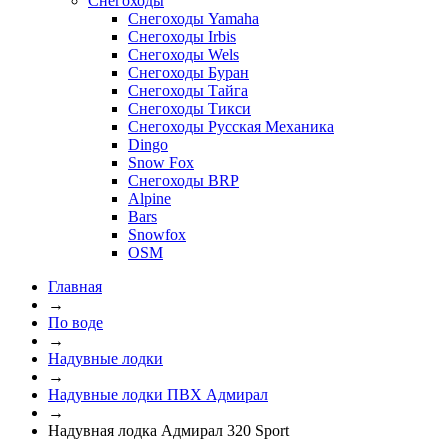
Снегоходы
Снегоходы Yamaha
Снегоходы Irbis
Снегоходы Wels
Снегоходы Буран
Снегоходы Тайга
Снегоходы Тикси
Снегоходы Русская Механика
Dingo
Snow Fox
Снегоходы BRP
Alpine
Bars
Snowfox
OSM
Главная
→
По воде
→
Надувные лодки
→
Надувные лодки ПВХ Адмирал
→
Надувная лодка Адмирал 320 Sport