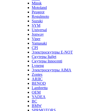
Minsk
Motoland
Peugeot
Regulmoto
Suzuki
SYM
Universal
Jonway
Viper
Yamasaki
CPI
Электроскутеры E-NOT
Скутеры Italjet
Скутеры Innocenti
Lvneng
Электроскутеры AIMA
Zontes
ARIIC
BENOD
Lambretta
OEM
YADEA
BC
BMW
SPRMOTORS