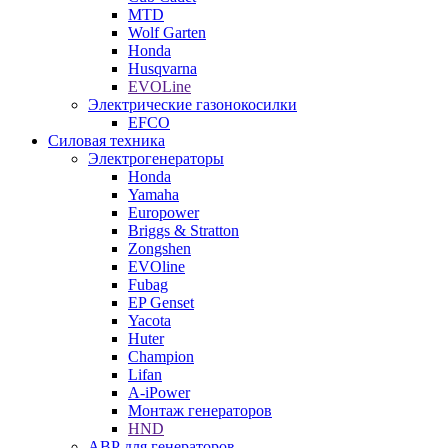
MTD
Wolf Garten
Honda
Husqvarna
EVOLine
Электрические газонокосилки
EFCO
Силовая техника
Электрогенераторы
Honda
Yamaha
Europower
Briggs & Stratton
Zongshen
EVOline
Fubag
EP Genset
Yacota
Huter
Champion
Lifan
A-iPower
Монтаж генераторов
HND
АВР для генераторов