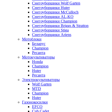
Снегоуборщики Wolf Garten
Снегоуборщики Huter
Снегоуборщики McCulloch
Снегоуборщики AL-KO
Снегоуборщики Champion
Снегоуборщики Briggs & Stratton
Снегоуборщики Stiga
Снегоуборщики Ariens
Мотоблоки
Беларус
Champion
Ресанта
Мотокультиваторы
Honda
Champion
Huter
Ресанта
Электрокультиваторы
Wolf Garten
MTD
Champion
Huter
Газонокосилки
EFCO
Cub Cadet