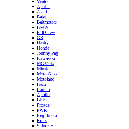
Vento
Aprilia
Ataki
Bajaj
Baltmotors
BMW
Full Crew
GR
Hasky
Honda
Johnny Pag
Kawasaki
MGMoto
Minsk
Moto Guzzi
Motoland
Bison
Loncin
Apollo
BSE
Progasi
PWR
Regulmoto
Roliz
Shineray