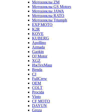
Мотоциклы ZM
Мотоциклы GS Motors
Мотоциклы JAWA
Мотоциклы RATO
Мотоциклы Triumph
EXP MOTO
K2R
KOVE
KUBERG
Apollino
Armada
Gaokin
QJ Motor
XGZ
ИжТехМаш
Benda
CJ
FullCrew
OEM
COLT
Procida
Vinto
CF MOTO
DAYUN
Groza