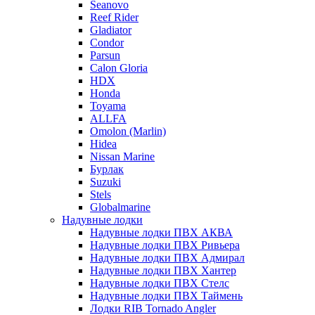
Seanovo
Reef Rider
Gladiator
Condor
Parsun
Calon Gloria
HDX
Honda
Toyama
ALLFA
Omolon (Marlin)
Hidea
Nissan Marine
Бурлак
Suzuki
Stels
Globalmarine
Надувные лодки
Надувные лодки ПВХ АКВА
Надувные лодки ПВХ Ривьера
Надувные лодки ПВХ Адмирал
Надувные лодки ПВХ Хантер
Надувные лодки ПВХ Стелс
Надувные лодки ПВХ Таймень
Лодки RIB Tornado Angler