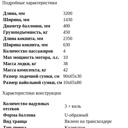
Подробные характеристики
Длина, мм
3200
Ширина, мм
1430
Диаметр баллонов, мм
400
Грузоподъемность, кг
450
Длина кокпита, мм
2350
Ширина кокпита, мм
630
Количество пассажиров
4
Max мощность мотора, л.с.
10
Масса лодки, кг
38
Масса комплекта, кг
42
Размер лодочной сумки, см
90х65х30
Размер пайольной сумки, см
10х65х80
Характеристики конструкции
Количество надувных
3 + киль
отсеков
Форма баллона
U-образный
Вид транца
Вклеен на трансхолдере
Тип днища
Килеватое