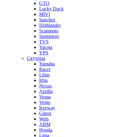
GTO
Lucky Duck
MIVI
Sanchez
Highlander
Scanmoto
Sprmotors
TVS
Yacota
YPS
Скутеры
Yamaha
Racer
Lifan
Irbis
Nexus
Aprilia
Vespa
Vento
Keeway
Gilera
Wels
ABM
Honda
Lima