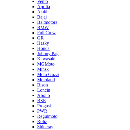
Vento
Aprilia
Ataki
Bajaj
Baltmotors
BMW
Full Crew
GR
Hasky
Honda
Johnny Pag
Kawasaki
MGMoto
Minsk
Moto Guzzi
Motoland
Bison
Loncin
Apollo
BSE
Progasi
PWR
Regulmoto
Roliz
Shineray