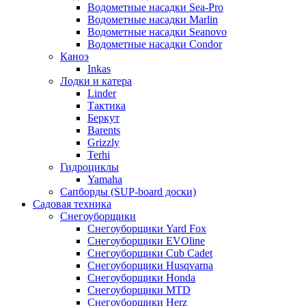
Водометные насадки Sea-Pro
Водометные насадки Marlin
Водометные насадки Seanovo
Водометные насадки Condor
Каноэ
Inkas
Лодки и катера
Linder
Тактика
Беркут
Barents
Grizzly
Terhi
Гидроциклы
Yamaha
Сапборды (SUP-board доски)
Садовая техника
Снегоуборщики
Снегоуборщики Yard Fox
Снегоуборщики EVOline
Снегоуборщики Cub Cadet
Снегоуборщики Husqvarna
Снегоуборщики Honda
Снегоуборщики MTD
Снегоуборщики Herz