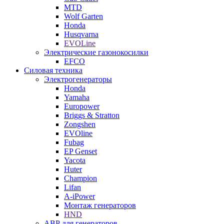
MTD
Wolf Garten
Honda
Husqvarna
EVOLine
Электрические газонокосилки
EFCO
Силовая техника
Электрогенераторы
Honda
Yamaha
Europower
Briggs & Stratton
Zongshen
EVOline
Fubag
EP Genset
Yacota
Huter
Champion
Lifan
A-iPower
Монтаж генераторов
HND
АВР для генераторов