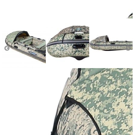
Масса (кг):
84
Макс. мощн. мотора (л.с.):
40
Грузоподъемность (кг):
1087
Количество мест:
7
Диаметр баллона (см):
50
Тип пола:
морская фанера
Плотность материала (г/кв.м):
1100
Добавить к сравнению