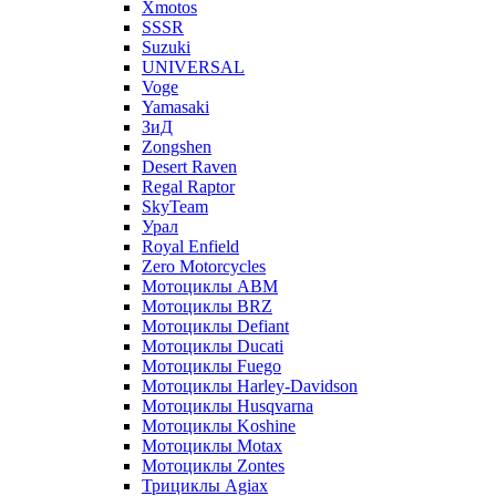
Xmotos
SSSR
Suzuki
UNIVERSAL
Voge
Yamasaki
ЗиД
Zongshen
Desert Raven
Regal Raptor
SkyTeam
Урал
Royal Enfield
Zero Motorcycles
Мотоциклы ABM
Мотоциклы BRZ
Мотоциклы Defiant
Мотоциклы Ducati
Мотоциклы Fuego
Мотоциклы Harley-Davidson
Мотоциклы Husqvarna
Мотоциклы Koshine
Мотоциклы Motax
Мотоциклы Zontes
Трициклы Agiax