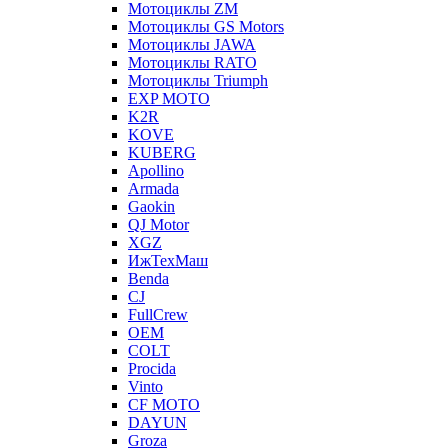
Мотоциклы ZM
Мотоциклы GS Motors
Мотоциклы JAWA
Мотоциклы RATO
Мотоциклы Triumph
EXP MOTO
K2R
KOVE
KUBERG
Apollino
Armada
Gaokin
QJ Motor
XGZ
ИжТехМаш
Benda
CJ
FullCrew
OEM
COLT
Procida
Vinto
CF MOTO
DAYUN
Groza