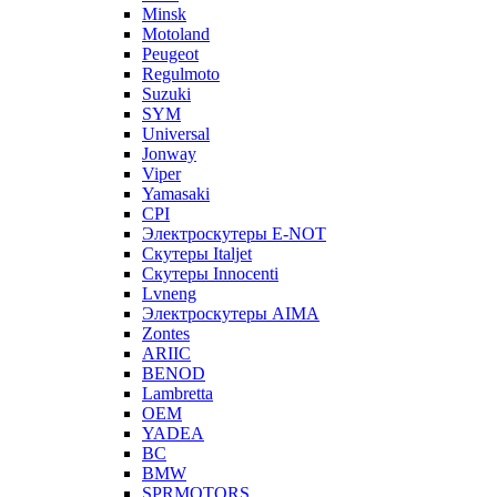
Minsk
Motoland
Peugeot
Regulmoto
Suzuki
SYM
Universal
Jonway
Viper
Yamasaki
CPI
Электроскутеры E-NOT
Скутеры Italjet
Скутеры Innocenti
Lvneng
Электроскутеры AIMA
Zontes
ARIIC
BENOD
Lambretta
OEM
YADEA
BC
BMW
SPRMOTORS