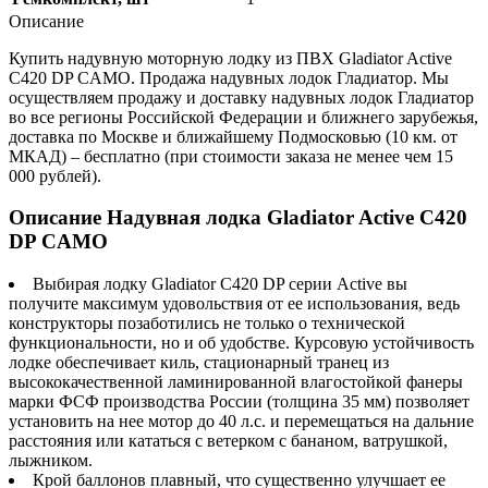
Описание
Купить надувную моторную лодку из ПВХ Gladiator Active
С420 DP CAMO. Продажа надувных лодок Гладиатор. Мы
осуществляем продажу и доставку надувных лодок Гладиатор
во все регионы Российской Федерации и ближнего зарубежья,
доставка по Москве и ближайшему Подмосковью (10 км. от
МКАД) – бесплатно (при стоимости заказа не менее чем 15
000 рублей).
Описание Надувная лодка Gladiator Active С420
DP CAMO
Выбирая лодку Gladiator C420 DP серии Active вы
получите максимум удовольствия от ее использования, ведь
конструкторы позаботились не только о технической
функциональности, но и об удобстве. Курсовую устойчивость
лодке обеспечивает киль, стационарный транец из
высококачественной ламинированной влагостойкой фанеры
марки ФСФ производства России (толщина 35 мм) позволяет
установить на нее мотор до 40 л.с. и перемещаться на дальние
расстояния или кататься с ветерком с бананом, ватрушкой,
лыжником.
Крой баллонов плавный, что существенно улучшает ее