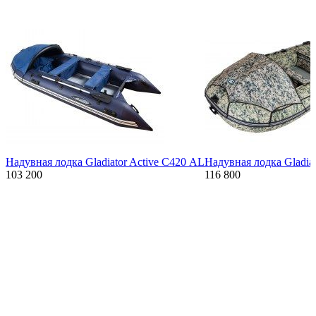
Надувная лодка Gladiator Active С420 AL
Надувная лодка Gladi
103 200
116 800
Характеристики
Описание
Дополнения к товару
Видео
Отзывы
Характеристики
Масса (кг):
84
Макс. мощн. мотора (л.с.):
40
Грузоподъемность (кг):
1087
Количество мест:
7