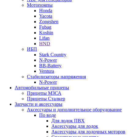
Мотопомпы
Honda
Yacota
Zongshen
Fubag
Koshin
Lifan
HND
ИБП
Stark Country
N-Power
BB-Battery
Ventura
Стабилизаторы напряжения
N-Power
Автомобильные прицепы
Прицепы МЗСА
Прицепы Сталкер
Запчасти и аксессуары
Аксессуары и дополнительное оборудование
По воде
Для лодок ПВХ
Аксессуары для лодок
Аксессуары для лодочных моторов