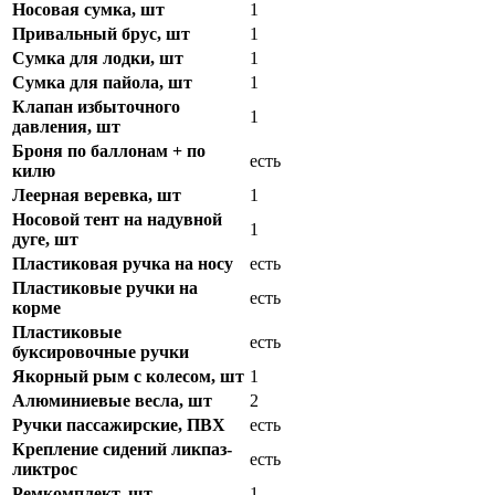
Носовая сумка, шт
1
Привальный брус, шт
1
Сумка для лодки, шт
1
Сумка для пайола, шт
1
Клапан избыточного
1
давления, шт
Броня по баллонам + по
есть
килю
Леерная веревка, шт
1
Носовой тент на надувной
1
дуге, шт
Пластиковая ручка на носу
есть
Пластиковые ручки на
есть
корме
Пластиковые
есть
буксировочные ручки
Якорный рым с колесом, шт
1
Алюминиевые весла, шт
2
Ручки пассажирские, ПВХ
есть
Крепление сидений ликпаз-
есть
ликтрос
Ремкомплект, шт
1