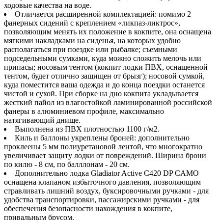
ходовые качества на воде.
Отличается расширенной комплектацией: помимо 2
фанерных сидений с креплением «ликпаз-ликтрос»,
позволяющим менять их положение в кокпите, она оснащена
мягкими накладками на сиденья, на которых удобно
располагаться при поездке или рыбалке; съемными
подседельными сумками, куда можно сложить мелочь или
припасы; носовым тентом (кокпит лодки ПВХ, оснащенной
тентом, будет отлично защищен от брызг); носовой сумкой,
куда поместится ваша одежда и до конца поездки останется
чистой и сухой. При сборке на дно кокпита укладывается
жесткий пайол из влагостойкой ламинированной российской
фанеры в алюминиевом профиле, максимально
натягивающий днище.
Выполнена из ПВХ плотностью 1100 г/м2.
Киль и баллоны укреплены броней: дополнительно
проклеены 5 мм полиуретановой лентой, что многократно
увеличивает защиту лодки от повреждений. Ширина брони
по килю - 8 см, по балллонам - 20 см.
Дополнительно лодка Gladiator Active С420 DP CAMO
оснащена клапаном избыточного давления, позволяющим
стравливать лишний воздух, буксировочными ручками - для
удобства транспортировки, пассажирскими ручками - для
обеспечения безопасности нахождения в кокпите,
привальным брусом.