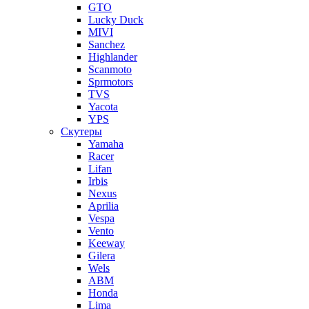
GTO
Lucky Duck
MIVI
Sanchez
Highlander
Scanmoto
Sprmotors
TVS
Yacota
YPS
Скутеры
Yamaha
Racer
Lifan
Irbis
Nexus
Aprilia
Vespa
Vento
Keeway
Gilera
Wels
ABM
Honda
Lima