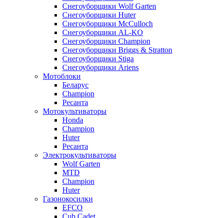
Снегоуборщики Wolf Garten
Снегоуборщики Huter
Снегоуборщики McCulloch
Снегоуборщики AL-KO
Снегоуборщики Champion
Снегоуборщики Briggs & Stratton
Снегоуборщики Stiga
Снегоуборщики Ariens
Мотоблоки
Беларус
Champion
Ресанта
Мотокультиваторы
Honda
Champion
Huter
Ресанта
Электрокультиваторы
Wolf Garten
MTD
Champion
Huter
Газонокосилки
EFCO
Cub Cadet