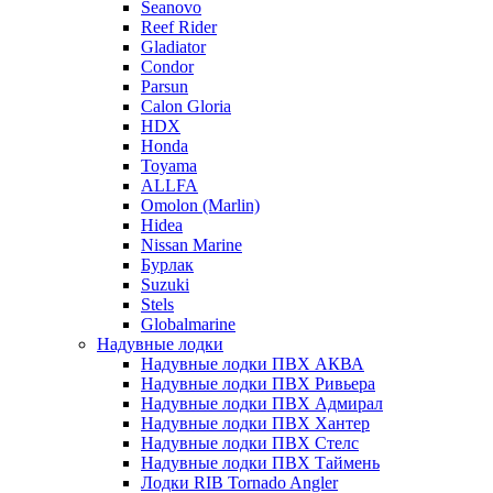
Seanovo
Reef Rider
Gladiator
Condor
Parsun
Calon Gloria
HDX
Honda
Toyama
ALLFA
Omolon (Marlin)
Hidea
Nissan Marine
Бурлак
Suzuki
Stels
Globalmarine
Надувные лодки
Надувные лодки ПВХ АКВА
Надувные лодки ПВХ Ривьера
Надувные лодки ПВХ Адмирал
Надувные лодки ПВХ Хантер
Надувные лодки ПВХ Стелс
Надувные лодки ПВХ Таймень
Лодки RIB Tornado Angler