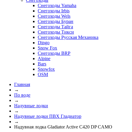
Снегоходы
Снегоходы Yamaha
Снегоходы Irbis
Снегоходы Wels
Снегоходы Буран
Снегоходы Тайга
Снегоходы Тикси
Снегоходы Русская Механика
Dingo
Snow Fox
Снегоходы BRP
Alpine
Bars
Snowfox
OSM
Главная
→
По воде
→
Надувные лодки
→
Надувные лодки ПВХ Гладиатор
→
Надувная лодка Gladiator Active С420 DP CAMO