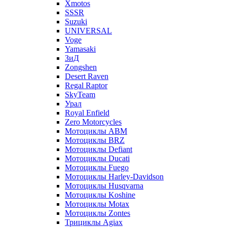
Xmotos
SSSR
Suzuki
UNIVERSAL
Voge
Yamasaki
ЗиД
Zongshen
Desert Raven
Regal Raptor
SkyTeam
Урал
Royal Enfield
Zero Motorcycles
Мотоциклы ABM
Мотоциклы BRZ
Мотоциклы Defiant
Мотоциклы Ducati
Мотоциклы Fuego
Мотоциклы Harley-Davidson
Мотоциклы Husqvarna
Мотоциклы Koshine
Мотоциклы Motax
Мотоциклы Zontes
Трициклы Agiax