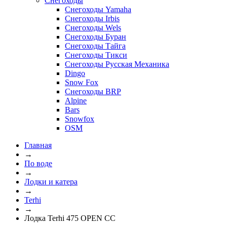
Снегоходы
Снегоходы Yamaha
Снегоходы Irbis
Снегоходы Wels
Снегоходы Буран
Снегоходы Тайга
Снегоходы Тикси
Снегоходы Русская Механика
Dingo
Snow Fox
Снегоходы BRP
Alpine
Bars
Snowfox
OSM
Главная
→
По воде
→
Лодки и катера
→
Terhi
→
Лодка Terhi 475 OPEN CC