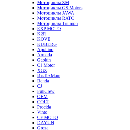
Мотоциклы ZM
Мотоциклы GS Motors
Мотоциклы JAWA
Мотоциклы RATO
Мотоциклы Triumph
EXP MOTO
K2R
KOVE
KUBERG
Apollino
Armada
Gaokin
QJ Motor
XGZ
ИжТехМаш
Benda
CJ
FullCrew
OEM
COLT
Procida
Vinto
CF MOTO
DAYUN
Groza