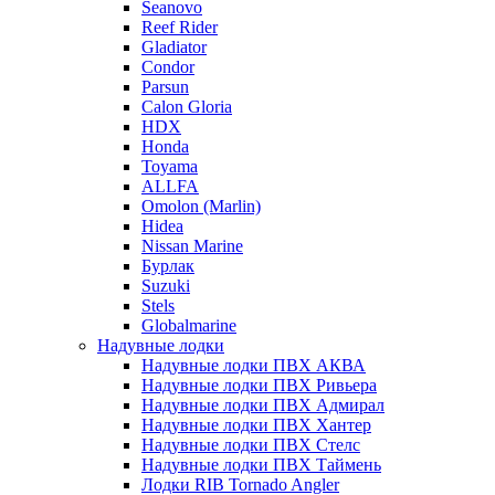
Seanovo
Reef Rider
Gladiator
Condor
Parsun
Calon Gloria
HDX
Honda
Toyama
ALLFA
Omolon (Marlin)
Hidea
Nissan Marine
Бурлак
Suzuki
Stels
Globalmarine
Надувные лодки
Надувные лодки ПВХ АКВА
Надувные лодки ПВХ Ривьера
Надувные лодки ПВХ Адмирал
Надувные лодки ПВХ Хантер
Надувные лодки ПВХ Стелс
Надувные лодки ПВХ Таймень
Лодки RIB Tornado Angler