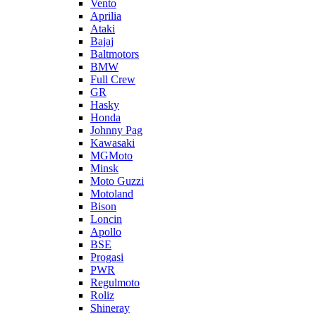
Vento
Aprilia
Ataki
Bajaj
Baltmotors
BMW
Full Crew
GR
Hasky
Honda
Johnny Pag
Kawasaki
MGMoto
Minsk
Moto Guzzi
Motoland
Bison
Loncin
Apollo
BSE
Progasi
PWR
Regulmoto
Roliz
Shineray