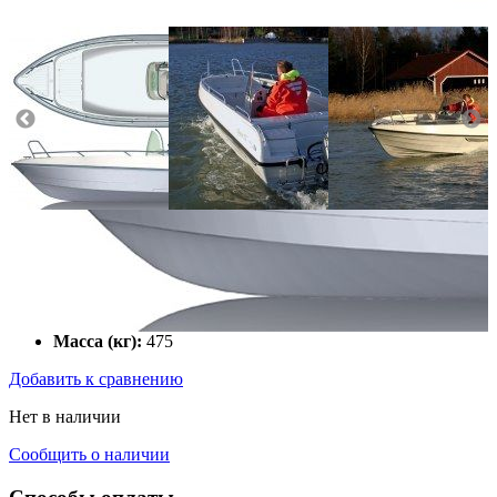
Количество мест:
5
Длина (см):
345
Ширина (см):
185
Грузоподъемность (кг):
405
Макс. мощн. мотора (л.с.):
60
Масса (кг):
475
Добавить к сравнению
Нет в наличии
Сообщить о наличии