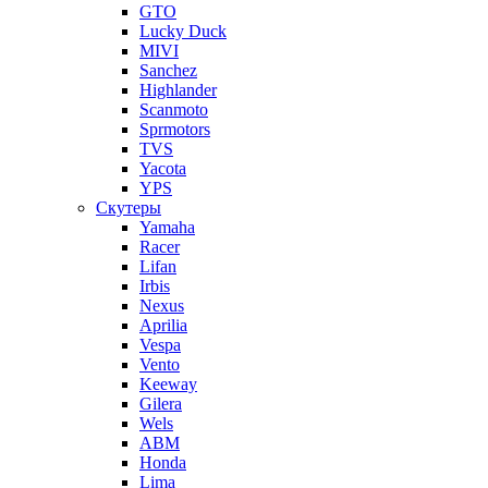
GTO
Lucky Duck
MIVI
Sanchez
Highlander
Scanmoto
Sprmotors
TVS
Yacota
YPS
Скутеры
Yamaha
Racer
Lifan
Irbis
Nexus
Aprilia
Vespa
Vento
Keeway
Gilera
Wels
ABM
Honda
Lima