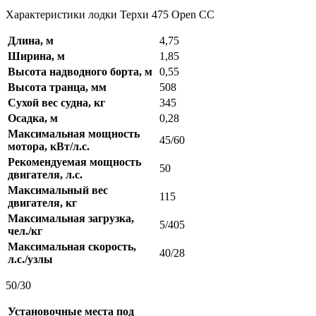
Характеристики лодки Терхи 475 Open CC
Длина, м
4,75
Ширина, м
1,85
Высота надводного борта, м
0,55
Высота транца, мм
508
Сухой вес судна, кг
345
Осадка, м
0,28
Максимальная мощность
45/60
мотора, кВт/л.с.
Рекомендуемая мощность
50
двигателя, л.с.
Максимальный вес
115
двигателя, кг
Максимальная загрузка,
5/405
чел./кг
Максимальная скорость,
40/28
л.с./узлы
50/30
Установочные места под