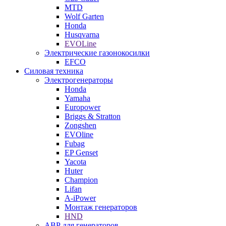
MTD
Wolf Garten
Honda
Husqvarna
EVOLine
Электрические газонокосилки
EFCO
Силовая техника
Электрогенераторы
Honda
Yamaha
Europower
Briggs & Stratton
Zongshen
EVOline
Fubag
EP Genset
Yacota
Huter
Champion
Lifan
A-iPower
Монтаж генераторов
HND
АВР для генераторов