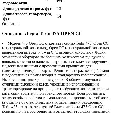
есть
ходовые огни
Длина рулевого троса, фут
13
Длина тросов газа/реверса,
14
фут
Описание
Описание Лодка Terhi 475 OPEN CC
Модель 475 Open СC открывает серию Terhi 475: Open CC
(с центральной консолью), Open FC (с центральной консолью,
вынесенной вперед) и Twin C (c двойной консолью). Лодки
этой серии оборудованы большим количеством рундуков и
ящиков, консоли оснащены ветровыми стеклами с поручнями
и удобными нишами с прозрачными крышками для
навигатора, телефона, карты. Релинги из нержавеющей стали
и водоотливная помпа входят в стандартную комплектацию.
Имеется ниша для хранения удочек. В общем, получился
отличный рыбацкий катер, удобный в использовании и
транспортировке на прицепе, не требующем дополнительной
категории водителя при транспортировке. Если добавить к
этому особые свойства термопластика – прочность, стойкость
(в отличие от стеклопластика) к царапинам и расслоению,
Terhi 475 – это то, что нужно! Высокие борта 475 Open CC,
ровный пол и просторная палуба делают эту лодку идеальной