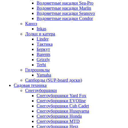
Водометные насадки Sea-Pro
Водометные насадки Marlin
Водометные насадки Seanovo
Водометные насадки Condor
Каноэ
Inkas
Лодки и катера
Linder
Тактика
Беркут
Barents
Grizzly
Terhi
Гидроциклы
Yamaha
Сапборды (SUP-board доски)
Садовая техника
Снегоуборщики
Снегоуборщики Yard Fox
Снегоуборщики EVOline
Снегоуборщики Cub Cadet
Снегоуборщики Husqvarna
Снегоуборщики Honda
Снегоуборщики MTD
Снегоуборщики Herz