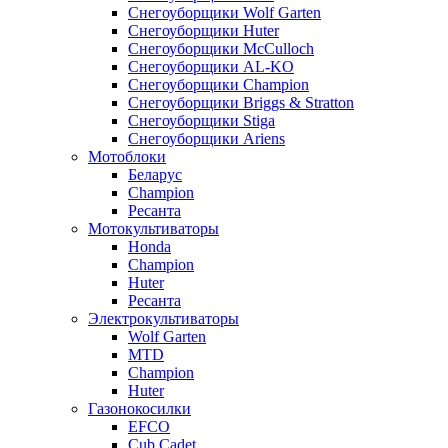
Снегоуборщики Wolf Garten
Снегоуборщики Huter
Снегоуборщики McCulloch
Снегоуборщики AL-KO
Снегоуборщики Champion
Снегоуборщики Briggs & Stratton
Снегоуборщики Stiga
Снегоуборщики Ariens
Мотоблоки
Беларус
Champion
Ресанта
Мотокультиваторы
Honda
Champion
Huter
Ресанта
Электрокультиваторы
Wolf Garten
MTD
Champion
Huter
Газонокосилки
EFCO
Cub Cadet