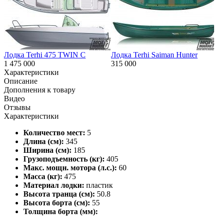
Лодка Terhi 475 TWIN C
Лодка Terhi Saiman Hunter
1 475 000
315 000
Характеристики
Описание
Дополнения к товару
Видео
Отзывы
Характеристики
Количество мест:
5
Длина (см):
345
Ширина (см):
185
Грузоподъемность (кг):
405
Макс. мощн. мотора (л.с.):
60
Масса (кг):
475
Материал лодки:
пластик
Высота транца (см):
50.8
Высота борта (см):
55
Толщина борта (мм):