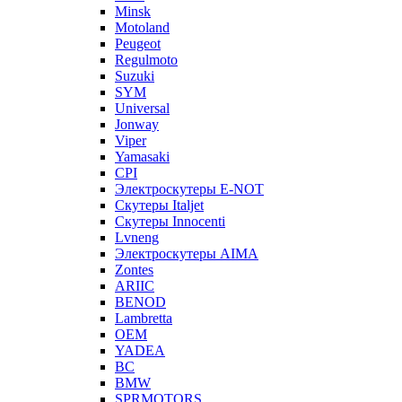
Minsk
Motoland
Peugeot
Regulmoto
Suzuki
SYM
Universal
Jonway
Viper
Yamasaki
CPI
Электроскутеры E-NOT
Скутеры Italjet
Скутеры Innocenti
Lvneng
Электроскутеры AIMA
Zontes
ARIIC
BENOD
Lambretta
OEM
YADEA
BC
BMW
SPRMOTORS