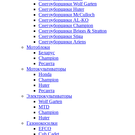
Снегоуборщики Wolf Garten
Снегоуборщики Huter
Снегоуборщики McCulloch
Снегоуборщики AL-KO
Снегоуборщики Champion
Снегоуборщики Briggs & Stratton
Снегоуборщики Stiga
Снегоуборщики Ariens
Мотоблоки
Беларус
Champion
Ресанта
Мотокультиваторы
Honda
Champion
Huter
Ресанта
Электрокультиваторы
Wolf Garten
MTD
Champion
Huter
Газонокосилки
EFCO
Cub Cadet