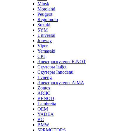
Minsk
Motoland
Peugeot
Regulmoto
Suzuki
SYM
Universal
Jonway
Viper
Yamasaki
CPI
Электроскутеры E-NOT
Скутеры Italjet
Скутеры Innocenti
Lvneng
Электроскутеры AIMA
Zontes
ARIIC
BENOD
Lambretta
OEM
YADEA
BC
BMW
SPRMOTORS