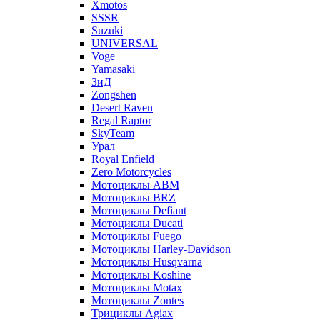
Xmotos
SSSR
Suzuki
UNIVERSAL
Voge
Yamasaki
ЗиД
Zongshen
Desert Raven
Regal Raptor
SkyTeam
Урал
Royal Enfield
Zero Motorcycles
Мотоциклы ABM
Мотоциклы BRZ
Мотоциклы Defiant
Мотоциклы Ducati
Мотоциклы Fuego
Мотоциклы Harley-Davidson
Мотоциклы Husqvarna
Мотоциклы Koshine
Мотоциклы Motax
Мотоциклы Zontes
Трициклы Agiax