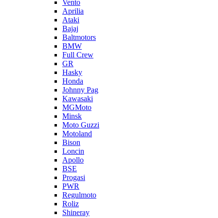
Vento
Aprilia
Ataki
Bajaj
Baltmotors
BMW
Full Crew
GR
Hasky
Honda
Johnny Pag
Kawasaki
MGMoto
Minsk
Moto Guzzi
Motoland
Bison
Loncin
Apollo
BSE
Progasi
PWR
Regulmoto
Roliz
Shineray