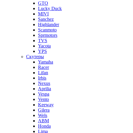
GTO
Lucky Duck
MIVI
Sanchez
Highlander
Scanmoto
Sprmotors
TVS
Yacota
YPS
Скутеры
Yamaha
Racer
Lifan
Irbis
Nexus
Aprilia
Vespa
Vento
Keeway
Gilera
Wels
ABM
Honda
Lima