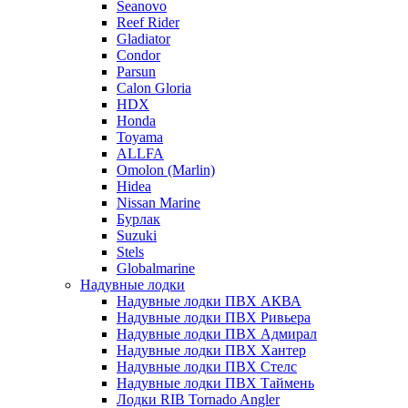
Seanovo
Reef Rider
Gladiator
Condor
Parsun
Calon Gloria
HDX
Honda
Toyama
ALLFA
Omolon (Marlin)
Hidea
Nissan Marine
Бурлак
Suzuki
Stels
Globalmarine
Надувные лодки
Надувные лодки ПВХ АКВА
Надувные лодки ПВХ Ривьера
Надувные лодки ПВХ Адмирал
Надувные лодки ПВХ Хантер
Надувные лодки ПВХ Стелс
Надувные лодки ПВХ Таймень
Лодки RIB Tornado Angler