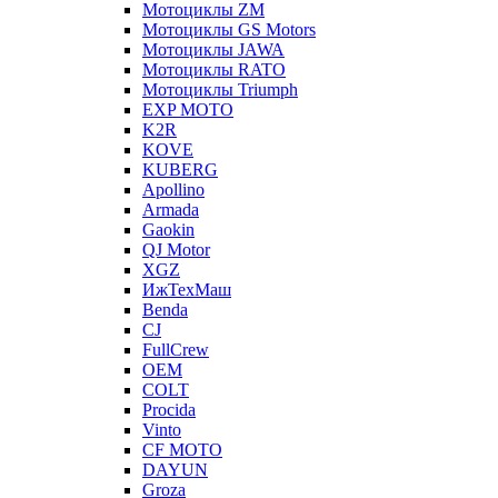
Мотоциклы ZM
Мотоциклы GS Motors
Мотоциклы JAWA
Мотоциклы RATO
Мотоциклы Triumph
EXP MOTO
K2R
KOVE
KUBERG
Apollino
Armada
Gaokin
QJ Motor
XGZ
ИжТехМаш
Benda
CJ
FullCrew
OEM
COLT
Procida
Vinto
CF MOTO
DAYUN
Groza