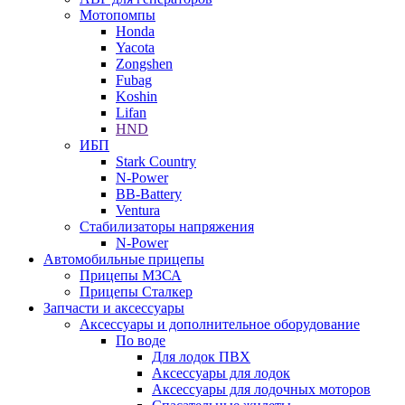
Мотопомпы
Honda
Yacota
Zongshen
Fubag
Koshin
Lifan
HND
ИБП
Stark Country
N-Power
BB-Battery
Ventura
Стабилизаторы напряжения
N-Power
Автомобильные прицепы
Прицепы МЗСА
Прицепы Сталкер
Запчасти и аксессуары
Аксессуары и дополнительное оборудование
По воде
Для лодок ПВХ
Аксессуары для лодок
Аксессуары для лодочных моторов