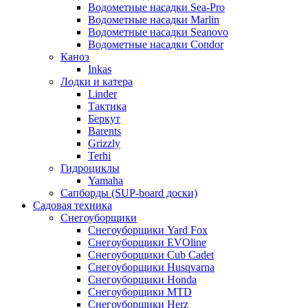
Водометные насадки Sea-Pro
Водометные насадки Marlin
Водометные насадки Seanovo
Водометные насадки Condor
Каноэ
Inkas
Лодки и катера
Linder
Тактика
Беркут
Barents
Grizzly
Terhi
Гидроциклы
Yamaha
Сапборды (SUP-board доски)
Садовая техника
Снегоуборщики
Снегоуборщики Yard Fox
Снегоуборщики EVOline
Снегоуборщики Cub Cadet
Снегоуборщики Husqvarna
Снегоуборщики Honda
Снегоуборщики MTD
Снегоуборщики Herz