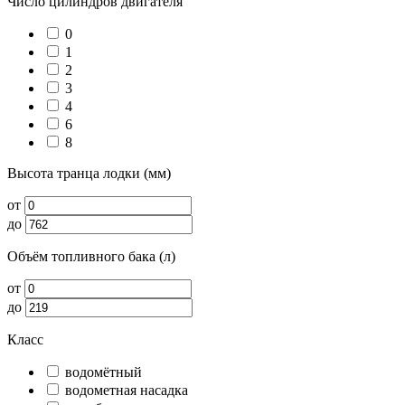
Число цилиндров двигателя
0
1
2
3
4
6
8
Высота транца лодки (мм)
от
до
Объём топливного бака (л)
от
до
Класс
водомётный
водометная насадка