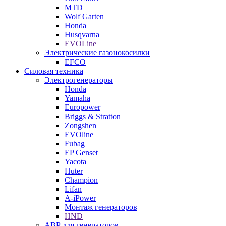
MTD
Wolf Garten
Honda
Husqvarna
EVOLine
Электрические газонокосилки
EFCO
Силовая техника
Электрогенераторы
Honda
Yamaha
Europower
Briggs & Stratton
Zongshen
EVOline
Fubag
EP Genset
Yacota
Huter
Champion
Lifan
A-iPower
Монтаж генераторов
HND
АВР для генераторов