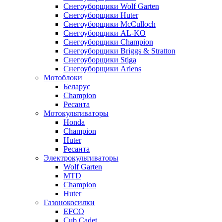
Снегоуборщики Wolf Garten
Снегоуборщики Huter
Снегоуборщики McCulloch
Снегоуборщики AL-KO
Снегоуборщики Champion
Снегоуборщики Briggs & Stratton
Снегоуборщики Stiga
Снегоуборщики Ariens
Мотоблоки
Беларус
Champion
Ресанта
Мотокультиваторы
Honda
Champion
Huter
Ресанта
Электрокультиваторы
Wolf Garten
MTD
Champion
Huter
Газонокосилки
EFCO
Cub Cadet