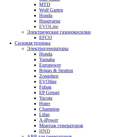
MTD
Wolf Garten
Honda
Husqvarna
EVOLine
Электрические газонокосилки
EFCO
Силовая техника
Электрогенераторы
Honda
Yamaha
Europower
Briggs & Stratton
Zongshen
EVOline
Fubag
EP Genset
Yacota
Huter
Champion
Lifan
A-iPower
Монтаж генераторов
HND
АВР для генераторов