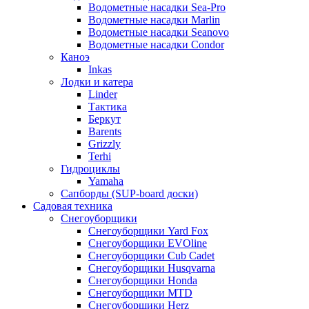
Водометные насадки Sea-Pro
Водометные насадки Marlin
Водометные насадки Seanovo
Водометные насадки Condor
Каноэ
Inkas
Лодки и катера
Linder
Тактика
Беркут
Barents
Grizzly
Terhi
Гидроциклы
Yamaha
Сапборды (SUP-board доски)
Садовая техника
Снегоуборщики
Снегоуборщики Yard Fox
Снегоуборщики EVOline
Снегоуборщики Cub Cadet
Снегоуборщики Husqvarna
Снегоуборщики Honda
Снегоуборщики MTD
Снегоуборщики Herz