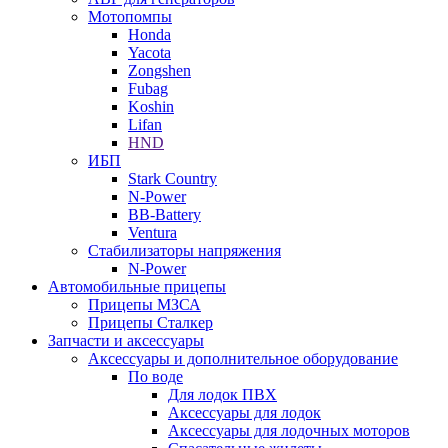
Мотопомпы
Honda
Yacota
Zongshen
Fubag
Koshin
Lifan
HND
ИБП
Stark Country
N-Power
BB-Battery
Ventura
Стабилизаторы напряжения
N-Power
Автомобильные прицепы
Прицепы МЗСА
Прицепы Сталкер
Запчасти и аксессуары
Аксессуары и дополнительное оборудование
По воде
Для лодок ПВХ
Аксессуары для лодок
Аксессуары для лодочных моторов