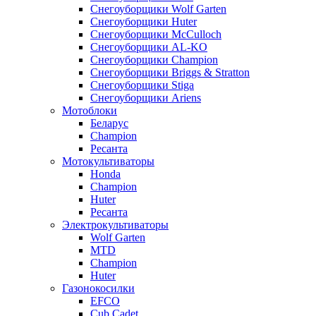
Снегоуборщики Wolf Garten
Снегоуборщики Huter
Снегоуборщики McCulloch
Снегоуборщики AL-KO
Снегоуборщики Champion
Снегоуборщики Briggs & Stratton
Снегоуборщики Stiga
Снегоуборщики Ariens
Мотоблоки
Беларус
Champion
Ресанта
Мотокультиваторы
Honda
Champion
Huter
Ресанта
Электрокультиваторы
Wolf Garten
MTD
Champion
Huter
Газонокосилки
EFCO
Cub Cadet