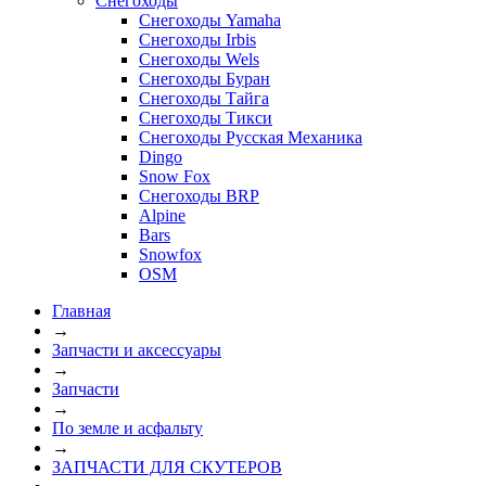
Снегоходы
Снегоходы Yamaha
Снегоходы Irbis
Снегоходы Wels
Снегоходы Буран
Снегоходы Тайга
Снегоходы Тикси
Снегоходы Русская Механика
Dingo
Snow Fox
Снегоходы BRP
Alpine
Bars
Snowfox
OSM
Главная
→
Запчасти и аксессуары
→
Запчасти
→
По земле и асфальту
→
ЗАПЧАСТИ ДЛЯ СКУТЕРОВ