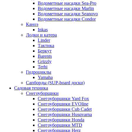
Водометные насадки Sea-Pro
Водометные насадки Marlin
Водометные насадки Seanovo
Водометные насадки Condor
Каноэ
Inkas
Лодки и катера
Linder
Тактика
Беркут
Barents
Grizzly
Terhi
Гидроциклы
Yamaha
Сапборды (SUP-board доски)
Садовая техника
Снегоуборщики
Снегоуборщики Yard Fox
Снегоуборщики EVOline
Снегоуборщики Cub Cadet
Снегоуборщики Husqvarna
Снегоуборщики Honda
Снегоуборщики MTD
Снегоуборщики Herz