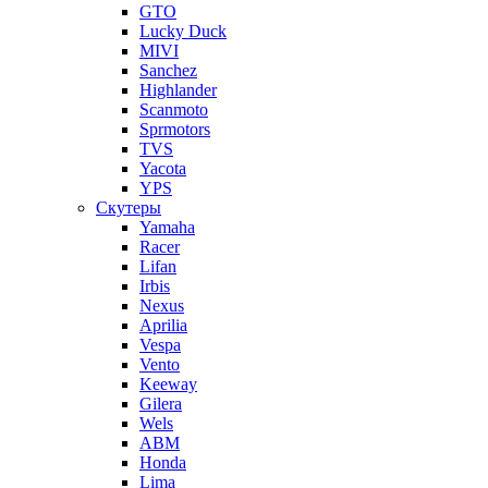
GTO
Lucky Duck
MIVI
Sanchez
Highlander
Scanmoto
Sprmotors
TVS
Yacota
YPS
Скутеры
Yamaha
Racer
Lifan
Irbis
Nexus
Aprilia
Vespa
Vento
Keeway
Gilera
Wels
ABM
Honda
Lima