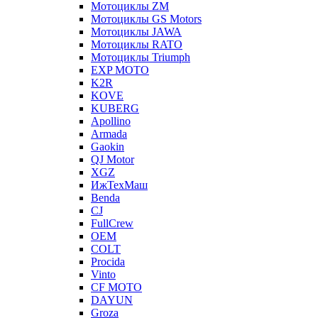
Мотоциклы ZM
Мотоциклы GS Motors
Мотоциклы JAWA
Мотоциклы RATO
Мотоциклы Triumph
EXP MOTO
K2R
KOVE
KUBERG
Apollino
Armada
Gaokin
QJ Motor
XGZ
ИжТехМаш
Benda
CJ
FullCrew
OEM
COLT
Procida
Vinto
CF MOTO
DAYUN
Groza