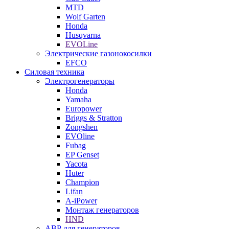
MTD
Wolf Garten
Honda
Husqvarna
EVOLine
Электрические газонокосилки
EFCO
Силовая техника
Электрогенераторы
Honda
Yamaha
Europower
Briggs & Stratton
Zongshen
EVOline
Fubag
EP Genset
Yacota
Huter
Champion
Lifan
A-iPower
Монтаж генераторов
HND
АВР для генераторов