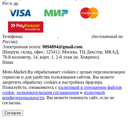
Pro и др.
Телефоны:
+7(495)799-85-55
,
8(800)511-48-94
(бесплатный по
России)
.
Электронная почта:
9894894@gmail.com
.
Шоурум, склад, офис:
125412
,
Москва
,
ТЦ Декстер, МКАД,
78-й километр, 14, корп. 1, 2-й этаж (м. Ховрино)
.
Наша
Политика конфиденциальности
Moto-Market.Ru обрабатывает сookies с целью персонализации
сервисов и для удобства пользования сайтом. Вы можете
запретить обработку сookies в настройках браузера.
Пожалуйста, ознакомьтесь с
политикой в отношении файлов
cookie
,
пользовательским соглашением
и
политикой
конфиденциальности
. Вы можете покинуть сайт, если не
согласны.
Согласен