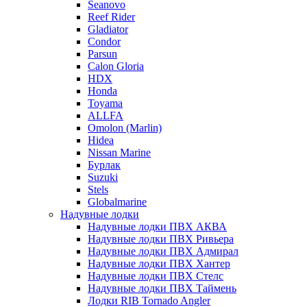
Seanovo
Reef Rider
Gladiator
Condor
Parsun
Calon Gloria
HDX
Honda
Toyama
ALLFA
Omolon (Marlin)
Hidea
Nissan Marine
Бурлак
Suzuki
Stels
Globalmarine
Надувные лодки
Надувные лодки ПВХ АКВА
Надувные лодки ПВХ Ривьера
Надувные лодки ПВХ Адмирал
Надувные лодки ПВХ Хантер
Надувные лодки ПВХ Стелс
Надувные лодки ПВХ Таймень
Лодки RIB Tornado Angler