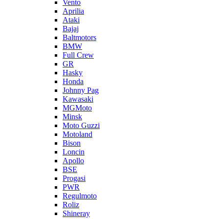
Vento
Aprilia
Ataki
Bajaj
Baltmotors
BMW
Full Crew
GR
Hasky
Honda
Johnny Pag
Kawasaki
MGMoto
Minsk
Moto Guzzi
Motoland
Bison
Loncin
Apollo
BSE
Progasi
PWR
Regulmoto
Roliz
Shineray