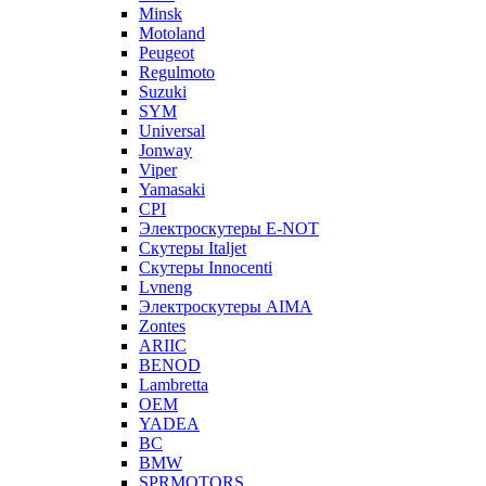
Minsk
Motoland
Peugeot
Regulmoto
Suzuki
SYM
Universal
Jonway
Viper
Yamasaki
CPI
Электроскутеры E-NOT
Скутеры Italjet
Скутеры Innocenti
Lvneng
Электроскутеры AIMA
Zontes
ARIIC
BENOD
Lambretta
OEM
YADEA
BC
BMW
SPRMOTORS