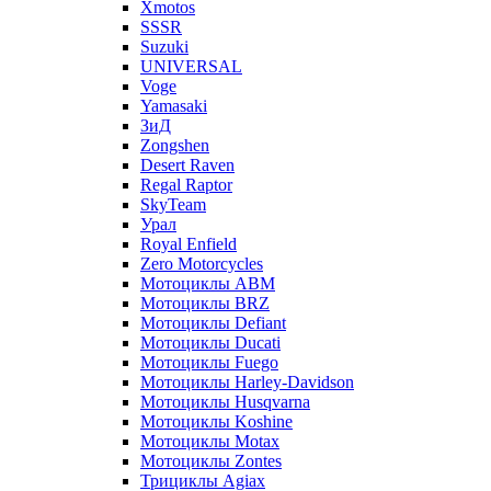
Xmotos
SSSR
Suzuki
UNIVERSAL
Voge
Yamasaki
ЗиД
Zongshen
Desert Raven
Regal Raptor
SkyTeam
Урал
Royal Enfield
Zero Motorcycles
Мотоциклы ABM
Мотоциклы BRZ
Мотоциклы Defiant
Мотоциклы Ducati
Мотоциклы Fuego
Мотоциклы Harley-Davidson
Мотоциклы Husqvarna
Мотоциклы Koshine
Мотоциклы Motax
Мотоциклы Zontes
Трициклы Agiax