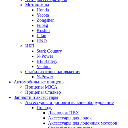
Мотопомпы
Honda
Yacota
Zongshen
Fubag
Koshin
Lifan
HND
ИБП
Stark Country
N-Power
BB-Battery
Ventura
Стабилизаторы напряжения
N-Power
Автомобильные прицепы
Прицепы МЗСА
Прицепы Сталкер
Запчасти и аксессуары
Аксессуары и дополнительное оборудование
По воде
Для лодок ПВХ
Аксессуары для лодок
Аксессуары для лодочных моторов