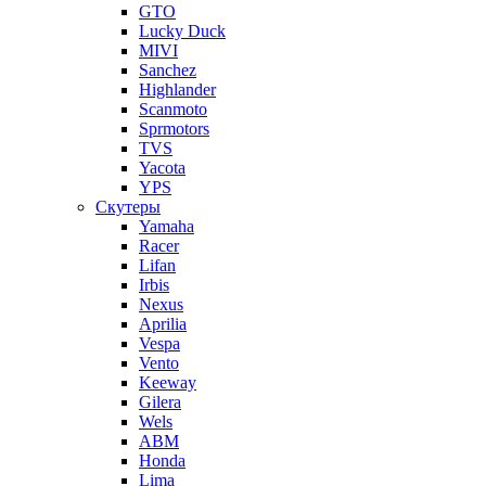
GTO
Lucky Duck
MIVI
Sanchez
Highlander
Scanmoto
Sprmotors
TVS
Yacota
YPS
Скутеры
Yamaha
Racer
Lifan
Irbis
Nexus
Aprilia
Vespa
Vento
Keeway
Gilera
Wels
ABM
Honda
Lima