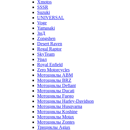
Xmotos
SSSR
Suzuki
UNIVERSAL
Voge
Yamasaki
ЗиД
Zongshen
Desert Raven
Regal Raptor
SkyTeam
Урал
Royal Enfield
Zero Motorcycles
Мотоциклы ABM
Мотоциклы BRZ
Мотоциклы Defiant
Мотоциклы Ducati
Мотоциклы Fuego
Мотоциклы Harley-Davidson
Мотоциклы Husqvarna
Мотоциклы Koshine
Мотоциклы Motax
Мотоциклы Zontes
Трициклы Agiax