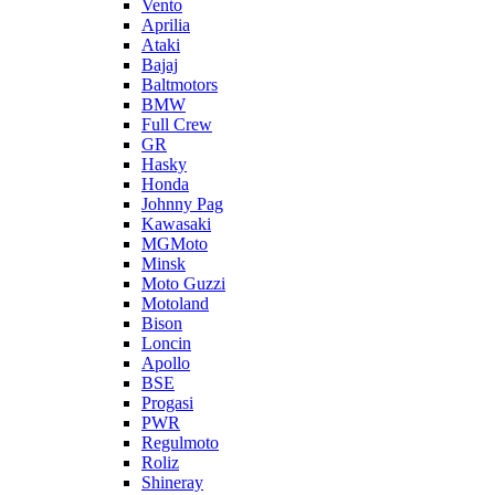
Vento
Aprilia
Ataki
Bajaj
Baltmotors
BMW
Full Crew
GR
Hasky
Honda
Johnny Pag
Kawasaki
MGMoto
Minsk
Moto Guzzi
Motoland
Bison
Loncin
Apollo
BSE
Progasi
PWR
Regulmoto
Roliz
Shineray