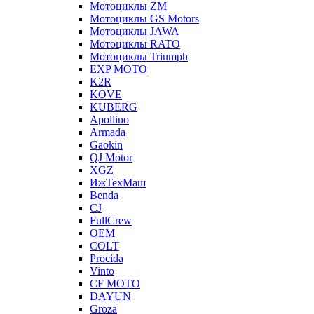
Мотоциклы ZM
Мотоциклы GS Motors
Мотоциклы JAWA
Мотоциклы RATO
Мотоциклы Triumph
EXP MOTO
K2R
KOVE
KUBERG
Apollino
Armada
Gaokin
QJ Motor
XGZ
ИжТехМаш
Benda
CJ
FullCrew
OEM
COLT
Procida
Vinto
CF MOTO
DAYUN
Groza