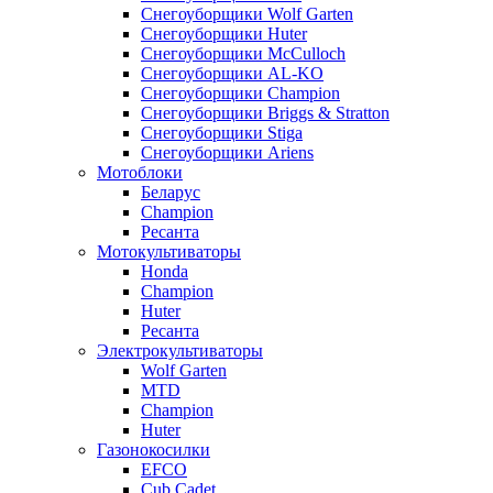
Снегоуборщики Wolf Garten
Снегоуборщики Huter
Снегоуборщики McCulloch
Снегоуборщики AL-KO
Снегоуборщики Champion
Снегоуборщики Briggs & Stratton
Снегоуборщики Stiga
Снегоуборщики Ariens
Мотоблоки
Беларус
Champion
Ресанта
Мотокультиваторы
Honda
Champion
Huter
Ресанта
Электрокультиваторы
Wolf Garten
MTD
Champion
Huter
Газонокосилки
EFCO
Cub Cadet