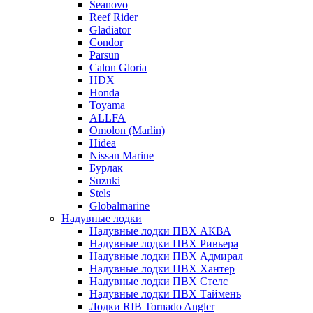
Seanovo
Reef Rider
Gladiator
Condor
Parsun
Calon Gloria
HDX
Honda
Toyama
ALLFA
Omolon (Marlin)
Hidea
Nissan Marine
Бурлак
Suzuki
Stels
Globalmarine
Надувные лодки
Надувные лодки ПВХ АКВА
Надувные лодки ПВХ Ривьера
Надувные лодки ПВХ Адмирал
Надувные лодки ПВХ Хантер
Надувные лодки ПВХ Стелс
Надувные лодки ПВХ Таймень
Лодки RIB Tornado Angler