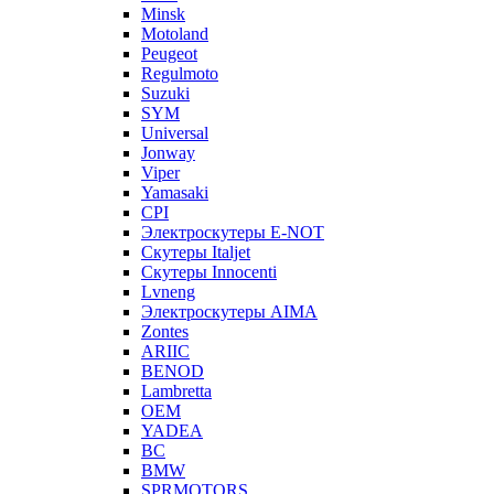
Minsk
Motoland
Peugeot
Regulmoto
Suzuki
SYM
Universal
Jonway
Viper
Yamasaki
CPI
Электроскутеры E-NOT
Скутеры Italjet
Скутеры Innocenti
Lvneng
Электроскутеры AIMA
Zontes
ARIIC
BENOD
Lambretta
OEM
YADEA
BC
BMW
SPRMOTORS