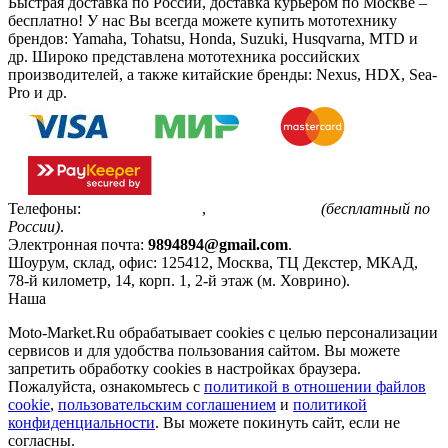
Быстрая доставка по России, доставка курьером по Москве –
бесплатно!
У нас Вы всегда можете купить мототехнику
брендов: Yamaha, Tohatsu, Honda, Suzuki, Husqvarna, MTD и
др. Широко представлена мототехника российских
производителей, а также китайские бренды: Nexus, HDX, Sea-
Pro и др.
Телефоны:
+7(495)799-85-55
,
8(800)511-48-94
(бесплатный по
России)
.
Электронная почта:
9894894@gmail.com
.
Шоурум, склад, офис:
125412
,
Москва
,
ТЦ Декстер, МКАД,
78-й километр, 14, корп. 1, 2-й этаж (м. Ховрино)
.
Наша
Политика конфиденциальности
Moto-Market.Ru обрабатывает сookies с целью персонализации
сервисов и для удобства пользования сайтом. Вы можете
запретить обработку сookies в настройках браузера.
Пожалуйста, ознакомьтесь с
политикой в отношении файлов
cookie
,
пользовательским соглашением
и
политикой
конфиденциальности
. Вы можете покинуть сайт, если не
согласны.