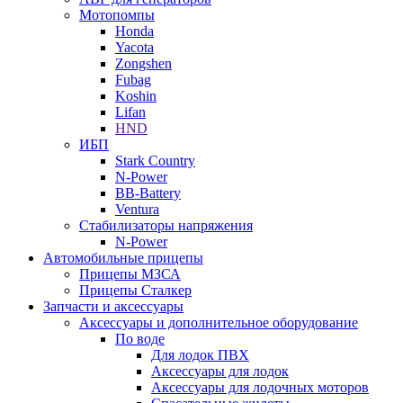
Мотопомпы
Honda
Yacota
Zongshen
Fubag
Koshin
Lifan
HND
ИБП
Stark Country
N-Power
BB-Battery
Ventura
Стабилизаторы напряжения
N-Power
Автомобильные прицепы
Прицепы МЗСА
Прицепы Сталкер
Запчасти и аксессуары
Аксессуары и дополнительное оборудование
По воде
Для лодок ПВХ
Аксессуары для лодок
Аксессуары для лодочных моторов