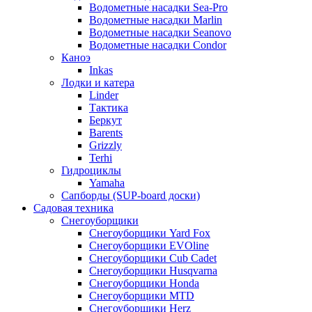
Водометные насадки Sea-Pro
Водометные насадки Marlin
Водометные насадки Seanovo
Водометные насадки Condor
Каноэ
Inkas
Лодки и катера
Linder
Тактика
Беркут
Barents
Grizzly
Terhi
Гидроциклы
Yamaha
Сапборды (SUP-board доски)
Садовая техника
Снегоуборщики
Снегоуборщики Yard Fox
Снегоуборщики EVOline
Снегоуборщики Cub Cadet
Снегоуборщики Husqvarna
Снегоуборщики Honda
Снегоуборщики MTD
Снегоуборщики Herz