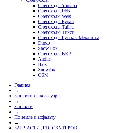
Снегоходы
Снегоходы Yamaha
Снегоходы Irbis
Снегоходы Wels
Снегоходы Буран
Снегоходы Тайга
Снегоходы Тикси
Снегоходы Русская Механика
Dingo
Snow Fox
Снегоходы BRP
Alpine
Bars
Snowfox
OSM
Главная
→
Запчасти и аксессуары
→
Запчасти
→
По земле и асфальту
→
ЗАПЧАСТИ ДЛЯ СКУТЕРОВ