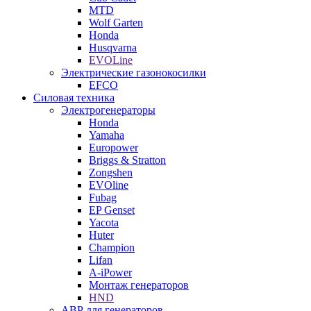
MTD
Wolf Garten
Honda
Husqvarna
EVOLine
Электрические газонокосилки
EFCO
Силовая техника
Электрогенераторы
Honda
Yamaha
Europower
Briggs & Stratton
Zongshen
EVOline
Fubag
EP Genset
Yacota
Huter
Champion
Lifan
A-iPower
Монтаж генераторов
HND
АВР для генераторов