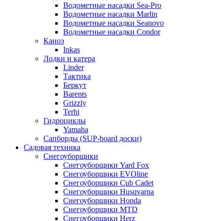
Водометные насадки Sea-Pro
Водометные насадки Marlin
Водометные насадки Seanovo
Водометные насадки Condor
Каноэ
Inkas
Лодки и катера
Linder
Тактика
Беркут
Barents
Grizzly
Terhi
Гидроциклы
Yamaha
Сапборды (SUP-board доски)
Садовая техника
Снегоуборщики
Снегоуборщики Yard Fox
Снегоуборщики EVOline
Снегоуборщики Cub Cadet
Снегоуборщики Husqvarna
Снегоуборщики Honda
Снегоуборщики MTD
Снегоуборщики Herz