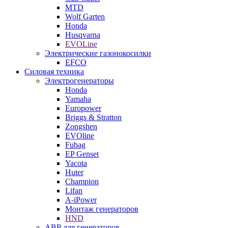
MTD
Wolf Garten
Honda
Husqvarna
EVOLine
Электрические газонокосилки
EFCO
Силовая техника
Электрогенераторы
Honda
Yamaha
Europower
Briggs & Stratton
Zongshen
EVOline
Fubag
EP Genset
Yacota
Huter
Champion
Lifan
A-iPower
Монтаж генераторов
HND
АВР для генераторов