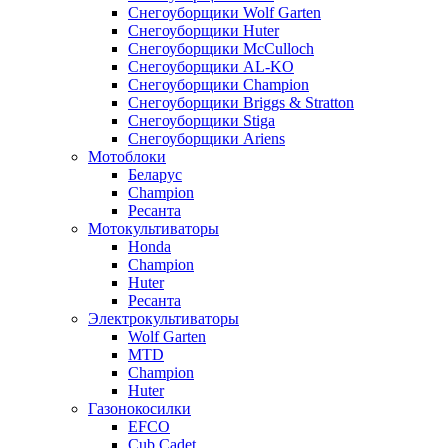
Снегоуборщики Wolf Garten
Снегоуборщики Huter
Снегоуборщики McCulloch
Снегоуборщики AL-KO
Снегоуборщики Champion
Снегоуборщики Briggs & Stratton
Снегоуборщики Stiga
Снегоуборщики Ariens
Мотоблоки
Беларус
Champion
Ресанта
Мотокультиваторы
Honda
Champion
Huter
Ресанта
Электрокультиваторы
Wolf Garten
MTD
Champion
Huter
Газонокосилки
EFCO
Cub Cadet