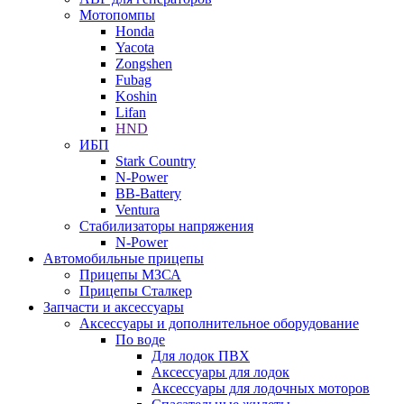
Мотопомпы
Honda
Yacota
Zongshen
Fubag
Koshin
Lifan
HND
ИБП
Stark Country
N-Power
BB-Battery
Ventura
Стабилизаторы напряжения
N-Power
Автомобильные прицепы
Прицепы МЗСА
Прицепы Сталкер
Запчасти и аксессуары
Аксессуары и дополнительное оборудование
По воде
Для лодок ПВХ
Аксессуары для лодок
Аксессуары для лодочных моторов