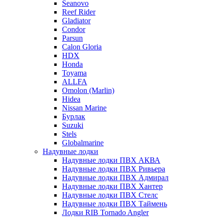
Seanovo
Reef Rider
Gladiator
Condor
Parsun
Calon Gloria
HDX
Honda
Toyama
ALLFA
Omolon (Marlin)
Hidea
Nissan Marine
Бурлак
Suzuki
Stels
Globalmarine
Надувные лодки
Надувные лодки ПВХ АКВА
Надувные лодки ПВХ Ривьера
Надувные лодки ПВХ Адмирал
Надувные лодки ПВХ Хантер
Надувные лодки ПВХ Стелс
Надувные лодки ПВХ Таймень
Лодки RIB Tornado Angler