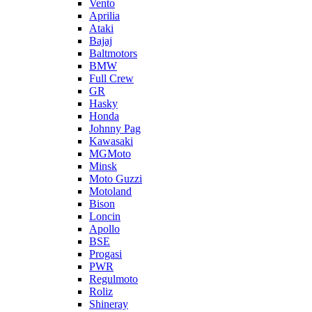
Vento
Aprilia
Ataki
Bajaj
Baltmotors
BMW
Full Crew
GR
Hasky
Honda
Johnny Pag
Kawasaki
MGMoto
Minsk
Moto Guzzi
Motoland
Bison
Loncin
Apollo
BSE
Progasi
PWR
Regulmoto
Roliz
Shineray