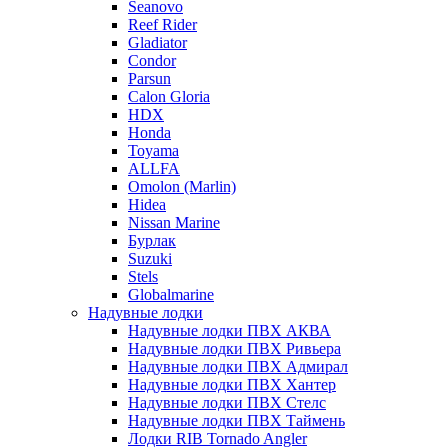
Seanovo
Reef Rider
Gladiator
Condor
Parsun
Calon Gloria
HDX
Honda
Toyama
ALLFA
Omolon (Marlin)
Hidea
Nissan Marine
Бурлак
Suzuki
Stels
Globalmarine
Надувные лодки
Надувные лодки ПВХ АКВА
Надувные лодки ПВХ Ривьера
Надувные лодки ПВХ Адмирал
Надувные лодки ПВХ Хантер
Надувные лодки ПВХ Стелс
Надувные лодки ПВХ Таймень
Лодки RIB Tornado Angler