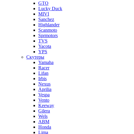
GTO
Lucky Duck
MIVI
Sanchez
Highlander
Scanmoto
Sprmotors
TVS
Yacota
YPS
Скутеры
Yamaha
Racer
Lifan
Irbis
Nexus
Aprilia
Vespa
Vento
Keeway
Gilera
Wels
ABM
Honda
Lima