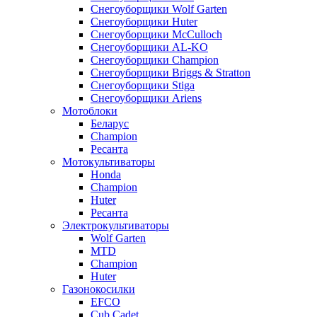
Снегоуборщики Wolf Garten
Снегоуборщики Huter
Снегоуборщики McCulloch
Снегоуборщики AL-KO
Снегоуборщики Champion
Снегоуборщики Briggs & Stratton
Снегоуборщики Stiga
Снегоуборщики Ariens
Мотоблоки
Беларус
Champion
Ресанта
Мотокультиваторы
Honda
Champion
Huter
Ресанта
Электрокультиваторы
Wolf Garten
MTD
Champion
Huter
Газонокосилки
EFCO
Cub Cadet