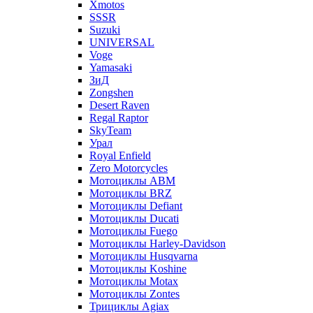
Xmotos
SSSR
Suzuki
UNIVERSAL
Voge
Yamasaki
ЗиД
Zongshen
Desert Raven
Regal Raptor
SkyTeam
Урал
Royal Enfield
Zero Motorcycles
Мотоциклы ABM
Мотоциклы BRZ
Мотоциклы Defiant
Мотоциклы Ducati
Мотоциклы Fuego
Мотоциклы Harley-Davidson
Мотоциклы Husqvarna
Мотоциклы Koshine
Мотоциклы Motax
Мотоциклы Zontes
Трициклы Agiax