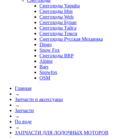
Снегоходы
Снегоходы Yamaha
Снегоходы Irbis
Снегоходы Wels
Снегоходы Буран
Снегоходы Тайга
Снегоходы Тикси
Снегоходы Русская Механика
Dingo
Snow Fox
Снегоходы BRP
Alpine
Bars
Snowfox
OSM
Главная
→
Запчасти и аксессуары
→
Запчасти
→
По воде
→
ЗАПЧАСТИ ДЛЯ ЛОДОЧНЫХ МОТОРОВ