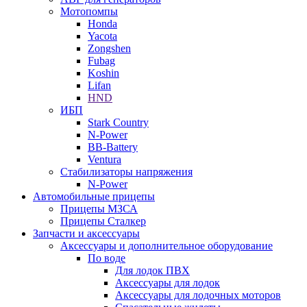
Мотопомпы
Honda
Yacota
Zongshen
Fubag
Koshin
Lifan
HND
ИБП
Stark Country
N-Power
BB-Battery
Ventura
Стабилизаторы напряжения
N-Power
Автомобильные прицепы
Прицепы МЗСА
Прицепы Сталкер
Запчасти и аксессуары
Аксессуары и дополнительное оборудование
По воде
Для лодок ПВХ
Аксессуары для лодок
Аксессуары для лодочных моторов