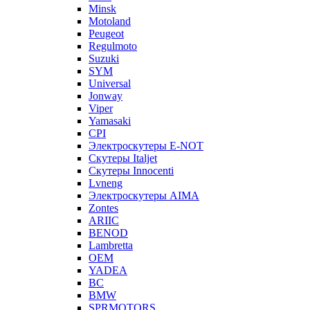
Minsk
Motoland
Peugeot
Regulmoto
Suzuki
SYM
Universal
Jonway
Viper
Yamasaki
CPI
Электроскутеры E-NOT
Скутеры Italjet
Скутеры Innocenti
Lvneng
Электроскутеры AIMA
Zontes
ARIIC
BENOD
Lambretta
OEM
YADEA
BC
BMW
SPRMOTORS