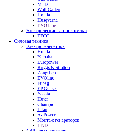
MTD
Wolf Garten
Honda
Husqvarna
EVOLine
Электрические газонокосилки
EFCO
Силовая техника
Электрогенераторы
Honda
Yamaha
Europower
Briggs & Stratton
Zongshen
EVOline
Fubag
EP Genset
Yacota
Huter
Champion
Lifan
A-iPower
Монтаж генераторов
HND
АВР для генераторов