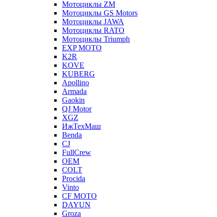
Мотоциклы ZM
Мотоциклы GS Motors
Мотоциклы JAWA
Мотоциклы RATO
Мотоциклы Triumph
EXP MOTO
K2R
KOVE
KUBERG
Apollino
Armada
Gaokin
QJ Motor
XGZ
ИжТехМаш
Benda
CJ
FullCrew
OEM
COLT
Procida
Vinto
CF MOTO
DAYUN
Groza