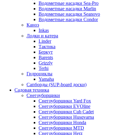
Водометные насадки Sea-Pro
Водометные насадки Marlin
Водометные насадки Seanovo
Водометные насадки Condor
Каноэ
Inkas
Лодки и катера
Linder
Тактика
Беркут
Barents
Grizzly
Terhi
Гидроциклы
Yamaha
Сапборды (SUP-board доски)
Садовая техника
Снегоуборщики
Снегоуборщики Yard Fox
Снегоуборщики EVOline
Снегоуборщики Cub Cadet
Снегоуборщики Husqvarna
Снегоуборщики Honda
Снегоуборщики MTD
Снегоуборщики Herz