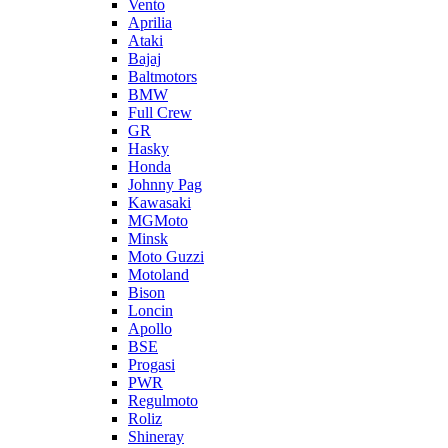
Vento
Aprilia
Ataki
Bajaj
Baltmotors
BMW
Full Crew
GR
Hasky
Honda
Johnny Pag
Kawasaki
MGMoto
Minsk
Moto Guzzi
Motoland
Bison
Loncin
Apollo
BSE
Progasi
PWR
Regulmoto
Roliz
Shineray