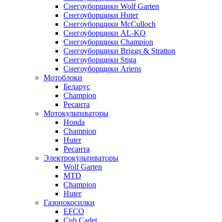
Снегоуборщики Wolf Garten
Снегоуборщики Huter
Снегоуборщики McCulloch
Снегоуборщики AL-KO
Снегоуборщики Champion
Снегоуборщики Briggs & Stratton
Снегоуборщики Stiga
Снегоуборщики Ariens
Мотоблоки
Беларус
Champion
Ресанта
Мотокультиваторы
Honda
Champion
Huter
Ресанта
Электрокультиваторы
Wolf Garten
MTD
Champion
Huter
Газонокосилки
EFCO
Cub Cadet