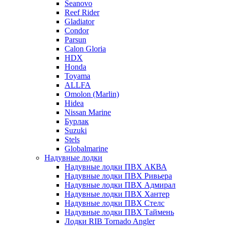
Seanovo
Reef Rider
Gladiator
Condor
Parsun
Calon Gloria
HDX
Honda
Toyama
ALLFA
Omolon (Marlin)
Hidea
Nissan Marine
Бурлак
Suzuki
Stels
Globalmarine
Надувные лодки
Надувные лодки ПВХ АКВА
Надувные лодки ПВХ Ривьера
Надувные лодки ПВХ Адмирал
Надувные лодки ПВХ Хантер
Надувные лодки ПВХ Стелс
Надувные лодки ПВХ Таймень
Лодки RIB Tornado Angler