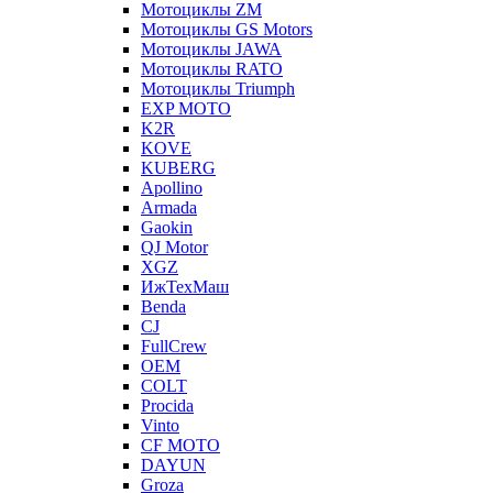
Мотоциклы ZM
Мотоциклы GS Motors
Мотоциклы JAWA
Мотоциклы RATO
Мотоциклы Triumph
EXP MOTO
K2R
KOVE
KUBERG
Apollino
Armada
Gaokin
QJ Motor
XGZ
ИжТехМаш
Benda
CJ
FullCrew
OEM
COLT
Procida
Vinto
CF MOTO
DAYUN
Groza