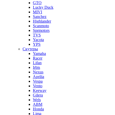
GTO
Lucky Duck
MIVI
Sanchez
Highlander
Scanmoto
Sprmotors
TVS
Yacota
YPS
Скутеры
Yamaha
Racer
Lifan
Irbis
Nexus
Aprilia
Vespa
Vento
Keeway
Gilera
Wels
ABM
Honda
Lima