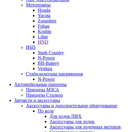
Мотопомпы
Honda
Yacota
Zongshen
Fubag
Koshin
Lifan
HND
ИБП
Stark Country
N-Power
BB-Battery
Ventura
Стабилизаторы напряжения
N-Power
Автомобильные прицепы
Прицепы МЗСА
Прицепы Сталкер
Запчасти и аксессуары
Аксессуары и дополнительное оборудование
По воде
Для лодок ПВХ
Аксессуары для лодок
Аксессуары для лодочных моторов