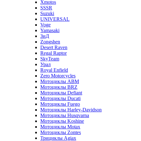
Xmotos
SSSR
Suzuki
UNIVERSAL
Voge
Yamasaki
ЗиД
Zongshen
Desert Raven
Regal Raptor
SkyTeam
Урал
Royal Enfield
Zero Motorcycles
Мотоциклы ABM
Мотоциклы BRZ
Мотоциклы Defiant
Мотоциклы Ducati
Мотоциклы Fuego
Мотоциклы Harley-Davidson
Мотоциклы Husqvarna
Мотоциклы Koshine
Мотоциклы Motax
Мотоциклы Zontes
Трициклы Agiax