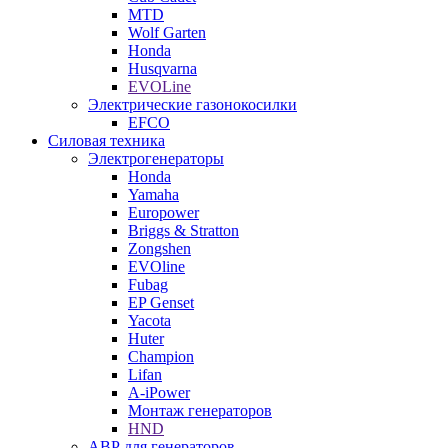
MTD
Wolf Garten
Honda
Husqvarna
EVOLine
Электрические газонокосилки
EFCO
Силовая техника
Электрогенераторы
Honda
Yamaha
Europower
Briggs & Stratton
Zongshen
EVOline
Fubag
EP Genset
Yacota
Huter
Champion
Lifan
A-iPower
Монтаж генераторов
HND
АВР для генераторов