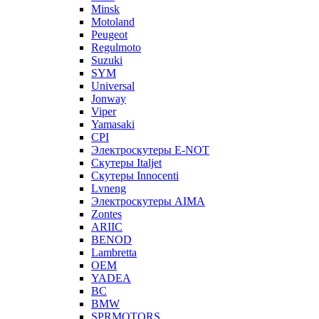
Minsk
Motoland
Peugeot
Regulmoto
Suzuki
SYM
Universal
Jonway
Viper
Yamasaki
CPI
Электроскутеры E-NOT
Скутеры Italjet
Скутеры Innocenti
Lvneng
Электроскутеры AIMA
Zontes
ARIIC
BENOD
Lambretta
OEM
YADEA
BC
BMW
SPRMOTORS