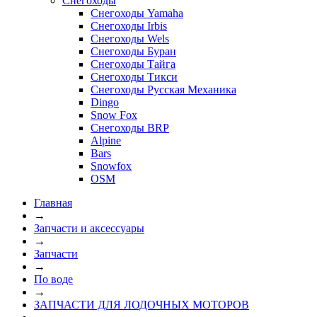
Снегоходы
Снегоходы Yamaha
Снегоходы Irbis
Снегоходы Wels
Снегоходы Буран
Снегоходы Тайга
Снегоходы Тикси
Снегоходы Русская Механика
Dingo
Snow Fox
Снегоходы BRP
Alpine
Bars
Snowfox
OSM
Главная
→
Запчасти и аксессуары
→
Запчасти
→
По воде
→
ЗАПЧАСТИ ДЛЯ ЛОДОЧНЫХ МОТОРОВ