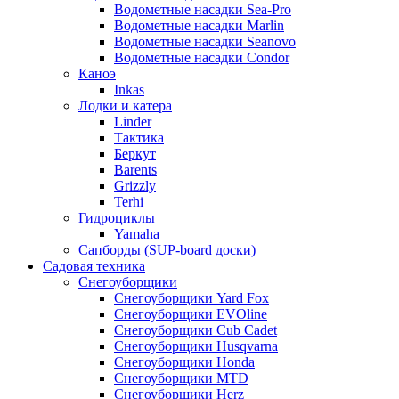
Водометные насадки Sea-Pro
Водометные насадки Marlin
Водометные насадки Seanovo
Водометные насадки Condor
Каноэ
Inkas
Лодки и катера
Linder
Тактика
Беркут
Barents
Grizzly
Terhi
Гидроциклы
Yamaha
Сапборды (SUP-board доски)
Садовая техника
Снегоуборщики
Снегоуборщики Yard Fox
Снегоуборщики EVOline
Снегоуборщики Cub Cadet
Снегоуборщики Husqvarna
Снегоуборщики Honda
Снегоуборщики MTD
Снегоуборщики Herz