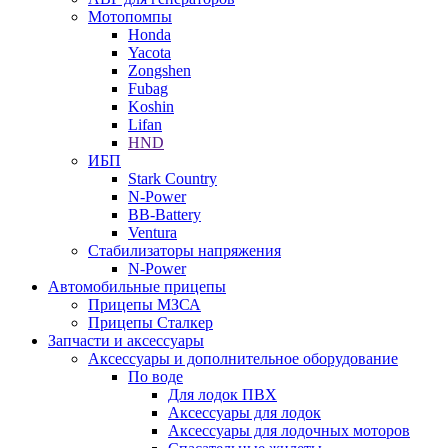
Мотопомпы
Honda
Yacota
Zongshen
Fubag
Koshin
Lifan
HND
ИБП
Stark Country
N-Power
BB-Battery
Ventura
Стабилизаторы напряжения
N-Power
Автомобильные прицепы
Прицепы МЗСА
Прицепы Сталкер
Запчасти и аксессуары
Аксессуары и дополнительное оборудование
По воде
Для лодок ПВХ
Аксессуары для лодок
Аксессуары для лодочных моторов