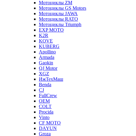
Мотоциклы ZM
Мотоциклы GS Motors
Мотоциклы JAWA
Мотоциклы RATO
Мотоциклы Triumph
EXP MOTO
K2R
KOVE
KUBERG
Apollino
Armada
Gaokin
QJ Motor
XGZ
ИжТехМаш
Benda
CJ
FullCrew
OEM
COLT
Procida
Vinto
CF MOTO
DAYUN
Groza