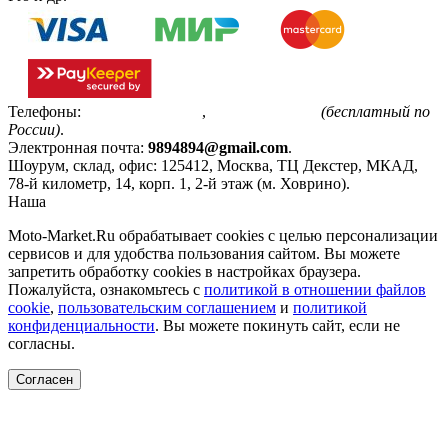
Телефоны:
+7(495)799-85-55
,
8(800)511-48-94
(бесплатный по
России)
.
Электронная почта:
9894894@gmail.com
.
Шоурум, склад, офис:
125412
,
Москва
,
ТЦ Декстер, МКАД,
78-й километр, 14, корп. 1, 2-й этаж (м. Ховрино)
.
Наша
Политика конфиденциальности
Moto-Market.Ru обрабатывает сookies с целью персонализации
сервисов и для удобства пользования сайтом. Вы можете
запретить обработку сookies в настройках браузера.
Пожалуйста, ознакомьтесь с
политикой в отношении файлов
cookie
,
пользовательским соглашением
и
политикой
конфиденциальности
. Вы можете покинуть сайт, если не
согласны.
Согласен