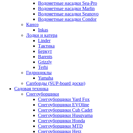
Водометные насадки Sea-Pro
Водометные насадки Marlin
Водометные насадки Seanovo
Водометные насадки Condor
Каноэ
Inkas
Лодки и катера
Linder
Тактика
Беркут
Barents
Grizzly
Terhi
Гидроциклы
Yamaha
Сапборды (SUP-board доски)
Садовая техника
Снегоуборщики
Снегоуборщики Yard Fox
Снегоуборщики EVOline
Снегоуборщики Cub Cadet
Снегоуборщики Husqvarna
Снегоуборщики Honda
Снегоуборщики MTD
Снегоуборщики Herz