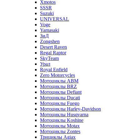
Xmotos
SSSR
Suzuki
UNIVERSAL
Voge
Yamasaki
ЗиД
Zongshen
Desert Raven
Regal Raptor
SkyTeam
Урал
Royal Enfield
Zero Motorcycles
Мотоциклы ABM
Мотоциклы BRZ
Мотоциклы Defiant
Мотоциклы Ducati
Мотоциклы Fuego
Мотоциклы Harley-Davidson
Мотоциклы Husqvarna
Мотоциклы Koshine
Мотоциклы Motax
Мотоциклы Zontes
Трициклы Agiax