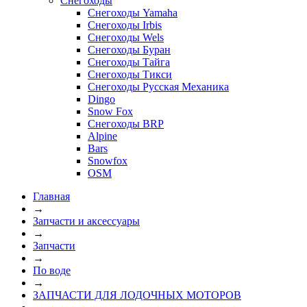
Снегоходы
Снегоходы Yamaha
Снегоходы Irbis
Снегоходы Wels
Снегоходы Буран
Снегоходы Тайга
Снегоходы Тикси
Снегоходы Русская Механика
Dingo
Snow Fox
Снегоходы BRP
Alpine
Bars
Snowfox
OSM
Главная
→
Запчасти и аксессуары
→
Запчасти
→
По воде
→
ЗАПЧАСТИ ДЛЯ ЛОДОЧНЫХ МОТОРОВ