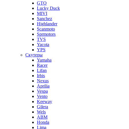
GTO
Lucky Duck
MIVI
Sanchez
Highlander
Scanmoto
Sprmotors
TVS
Yacota
YPS
Скутеры
Yamaha
Racer
Lifan
Irbis
Nexus
Aprilia
Vespa
Vento
Keeway
Gilera
Wels
ABM
Honda
Lima