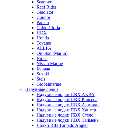
Seanovo
Reef Rider
Gladiator
Condor
Parsun
Calon Gloria
HDX
Honda
Toyama
ALLFA
Omolon (Marlin)
Hidea
Nissan Marine
Бурлак
Suzuki
Stels
Globalmarine
Надувные лодки
Надувные лодки ПВХ АКВА
Надувные лодки ПВХ Ривьера
Надувные лодки ПВХ Адмирал
Надувные лодки ПВХ Хантер
Надувные лодки ПВХ Стелс
Надувные лодки ПВХ Таймень
Лодки RIB Tornado Angler