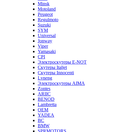
Minsk
Motoland
Peugeot
Regulmoto
Suzuki
SYM
Universal
Jonway
Viper
Yamasaki
CPI
Электроскутеры E-NOT
Скутеры Italjet
Скутеры Innocenti
Lvneng
Электроскутеры AIMA
Zontes
ARIIC
BENOD
Lambretta
OEM
YADEA
BC
BMW
SPRMOTORS