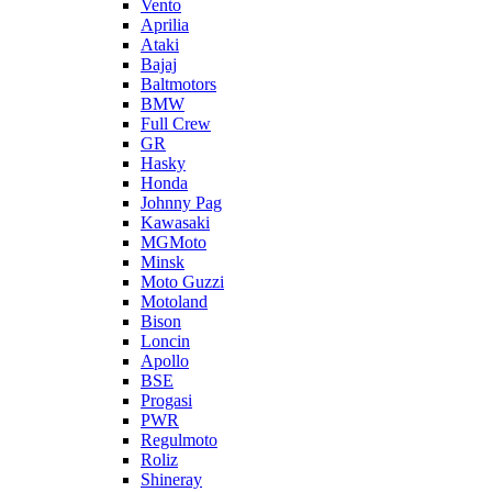
Vento
Aprilia
Ataki
Bajaj
Baltmotors
BMW
Full Crew
GR
Hasky
Honda
Johnny Pag
Kawasaki
MGMoto
Minsk
Moto Guzzi
Motoland
Bison
Loncin
Apollo
BSE
Progasi
PWR
Regulmoto
Roliz
Shineray