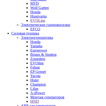
MTD
Wolf Garten
Honda
Husqvarna
EVOLine
Электрические газонокосилки
EFCO
Силовая техника
Электрогенераторы
Honda
Yamaha
Europower
Briggs & Stratton
Zongshen
EVOline
Fubag
EP Genset
Yacota
Huter
Champion
Lifan
A-iPower
Монтаж генераторов
HND
АВР для генераторов