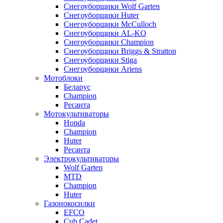
Снегоуборщики Wolf Garten
Снегоуборщики Huter
Снегоуборщики McCulloch
Снегоуборщики AL-KO
Снегоуборщики Champion
Снегоуборщики Briggs & Stratton
Снегоуборщики Stiga
Снегоуборщики Ariens
Мотоблоки
Беларус
Champion
Ресанта
Мотокультиваторы
Honda
Champion
Huter
Ресанта
Электрокультиваторы
Wolf Garten
MTD
Champion
Huter
Газонокосилки
EFCO
Cub Cadet