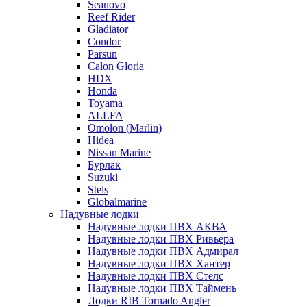
Seanovo
Reef Rider
Gladiator
Condor
Parsun
Calon Gloria
HDX
Honda
Toyama
ALLFA
Omolon (Marlin)
Hidea
Nissan Marine
Бурлак
Suzuki
Stels
Globalmarine
Надувные лодки
Надувные лодки ПВХ АКВА
Надувные лодки ПВХ Ривьера
Надувные лодки ПВХ Адмирал
Надувные лодки ПВХ Хантер
Надувные лодки ПВХ Стелс
Надувные лодки ПВХ Таймень
Лодки RIB Tornado Angler