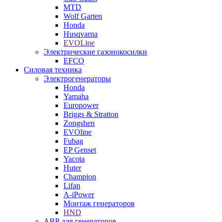
MTD
Wolf Garten
Honda
Husqvarna
EVOLine
Электрические газонокосилки
EFCO
Силовая техника
Электрогенераторы
Honda
Yamaha
Europower
Briggs & Stratton
Zongshen
EVOline
Fubag
EP Genset
Yacota
Huter
Champion
Lifan
A-iPower
Монтаж генераторов
HND
АВР для генераторов