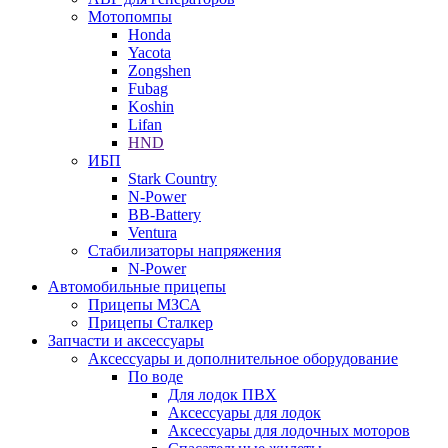
Мотопомпы
Honda
Yacota
Zongshen
Fubag
Koshin
Lifan
HND
ИБП
Stark Country
N-Power
BB-Battery
Ventura
Стабилизаторы напряжения
N-Power
Автомобильные прицепы
Прицепы МЗСА
Прицепы Сталкер
Запчасти и аксессуары
Аксессуары и дополнительное оборудование
По воде
Для лодок ПВХ
Аксессуары для лодок
Аксессуары для лодочных моторов