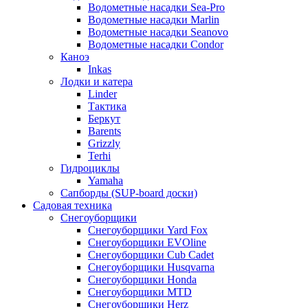
Водометные насадки Sea-Pro
Водометные насадки Marlin
Водометные насадки Seanovo
Водометные насадки Condor
Каноэ
Inkas
Лодки и катера
Linder
Тактика
Беркут
Barents
Grizzly
Terhi
Гидроциклы
Yamaha
Сапборды (SUP-board доски)
Садовая техника
Снегоуборщики
Снегоуборщики Yard Fox
Снегоуборщики EVOline
Снегоуборщики Cub Cadet
Снегоуборщики Husqvarna
Снегоуборщики Honda
Снегоуборщики MTD
Снегоуборщики Herz