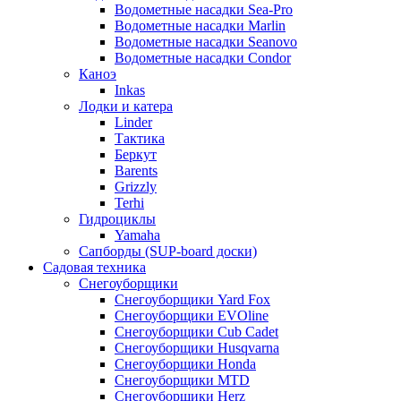
Водометные насадки Sea-Pro
Водометные насадки Marlin
Водометные насадки Seanovo
Водометные насадки Condor
Каноэ
Inkas
Лодки и катера
Linder
Тактика
Беркут
Barents
Grizzly
Terhi
Гидроциклы
Yamaha
Сапборды (SUP-board доски)
Садовая техника
Снегоуборщики
Снегоуборщики Yard Fox
Снегоуборщики EVOline
Снегоуборщики Cub Cadet
Снегоуборщики Husqvarna
Снегоуборщики Honda
Снегоуборщики MTD
Снегоуборщики Herz