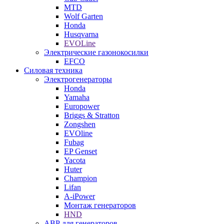
MTD
Wolf Garten
Honda
Husqvarna
EVOLine
Электрические газонокосилки
EFCO
Силовая техника
Электрогенераторы
Honda
Yamaha
Europower
Briggs & Stratton
Zongshen
EVOline
Fubag
EP Genset
Yacota
Huter
Champion
Lifan
A-iPower
Монтаж генераторов
HND
АВР для генераторов