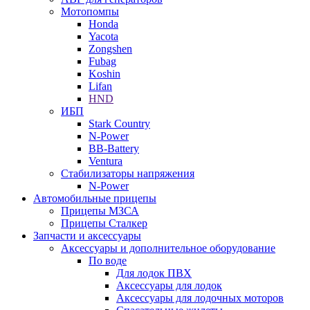
Мотопомпы
Honda
Yacota
Zongshen
Fubag
Koshin
Lifan
HND
ИБП
Stark Country
N-Power
BB-Battery
Ventura
Стабилизаторы напряжения
N-Power
Автомобильные прицепы
Прицепы МЗСА
Прицепы Сталкер
Запчасти и аксессуары
Аксессуары и дополнительное оборудование
По воде
Для лодок ПВХ
Аксессуары для лодок
Аксессуары для лодочных моторов