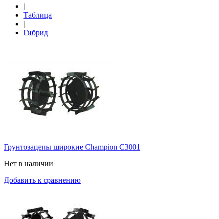
|
Таблица
|
Гибрид
Грунтозацепы широкие Champion C3001
Нет в наличии
Добавить к сравнению