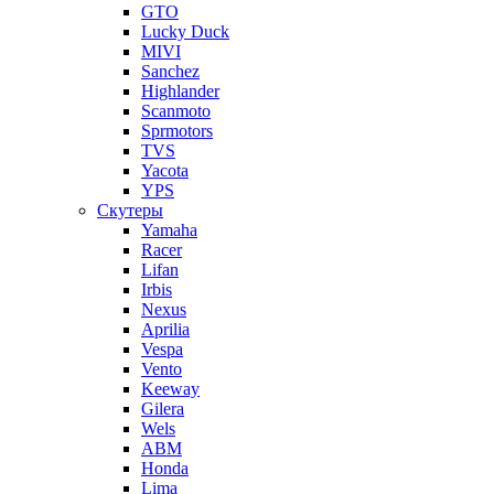
GTO
Lucky Duck
MIVI
Sanchez
Highlander
Scanmoto
Sprmotors
TVS
Yacota
YPS
Скутеры
Yamaha
Racer
Lifan
Irbis
Nexus
Aprilia
Vespa
Vento
Keeway
Gilera
Wels
ABM
Honda
Lima