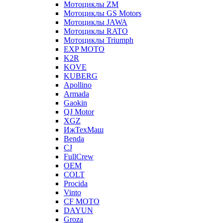
Мотоциклы ZM
Мотоциклы GS Motors
Мотоциклы JAWA
Мотоциклы RATO
Мотоциклы Triumph
EXP MOTO
K2R
KOVE
KUBERG
Apollino
Armada
Gaokin
QJ Motor
XGZ
ИжТехМаш
Benda
CJ
FullCrew
OEM
COLT
Procida
Vinto
CF MOTO
DAYUN
Groza