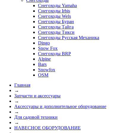
Снегоходы
Снегоходы Yamaha
Снегоходы Irbis
Снегоходы Wels
Снегоходы Буран
Снегоходы Тайга
Снегоходы Тикси
Снегоходы Русская Механика
Dingo
Snow Fox
Снегоходы BRP
Alpine
Bars
Snowfox
OSM
Главная
→
Запчасти и аксессуары
→
Аксессуары и дополнительное оборудование
→
Для садовой техники
→
НАВЕСНОЕ ОБОРУДОВАНИЕ