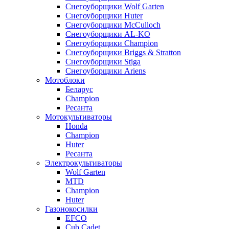
Снегоуборщики Wolf Garten
Снегоуборщики Huter
Снегоуборщики McCulloch
Снегоуборщики AL-KO
Снегоуборщики Champion
Снегоуборщики Briggs & Stratton
Снегоуборщики Stiga
Снегоуборщики Ariens
Мотоблоки
Беларус
Champion
Ресанта
Мотокультиваторы
Honda
Champion
Huter
Ресанта
Электрокультиваторы
Wolf Garten
MTD
Champion
Huter
Газонокосилки
EFCO
Cub Cadet