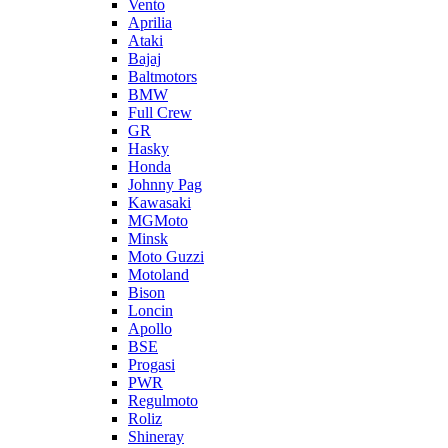
Vento
Aprilia
Ataki
Bajaj
Baltmotors
BMW
Full Crew
GR
Hasky
Honda
Johnny Pag
Kawasaki
MGMoto
Minsk
Moto Guzzi
Motoland
Bison
Loncin
Apollo
BSE
Progasi
PWR
Regulmoto
Roliz
Shineray