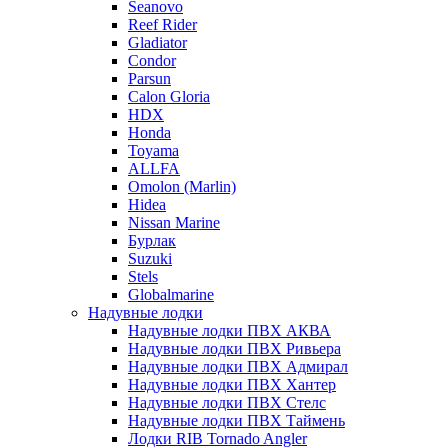
Seanovo
Reef Rider
Gladiator
Condor
Parsun
Calon Gloria
HDX
Honda
Toyama
ALLFA
Omolon (Marlin)
Hidea
Nissan Marine
Бурлак
Suzuki
Stels
Globalmarine
Надувные лодки
Надувные лодки ПВХ АКВА
Надувные лодки ПВХ Ривьера
Надувные лодки ПВХ Адмирал
Надувные лодки ПВХ Хантер
Надувные лодки ПВХ Стелс
Надувные лодки ПВХ Таймень
Лодки RIB Tornado Angler