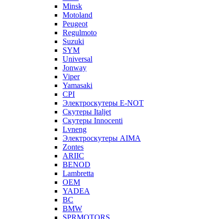
Minsk
Motoland
Peugeot
Regulmoto
Suzuki
SYM
Universal
Jonway
Viper
Yamasaki
CPI
Электроскутеры E-NOT
Скутеры Italjet
Скутеры Innocenti
Lvneng
Электроскутеры AIMA
Zontes
ARIIC
BENOD
Lambretta
OEM
YADEA
BC
BMW
SPRMOTORS