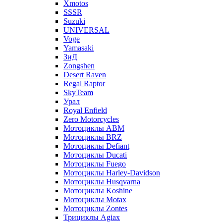
Xmotos
SSSR
Suzuki
UNIVERSAL
Voge
Yamasaki
ЗиД
Zongshen
Desert Raven
Regal Raptor
SkyTeam
Урал
Royal Enfield
Zero Motorcycles
Мотоциклы ABM
Мотоциклы BRZ
Мотоциклы Defiant
Мотоциклы Ducati
Мотоциклы Fuego
Мотоциклы Harley-Davidson
Мотоциклы Husqvarna
Мотоциклы Koshine
Мотоциклы Motax
Мотоциклы Zontes
Трициклы Agiax