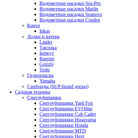
Водометные насадки Sea-Pro
Водометные насадки Marlin
Водометные насадки Seanovo
Водометные насадки Condor
Каноэ
Inkas
Лодки и катера
Linder
Тактика
Беркут
Barents
Grizzly
Terhi
Гидроциклы
Yamaha
Сапборды (SUP-board доски)
Садовая техника
Снегоуборщики
Снегоуборщики Yard Fox
Снегоуборщики EVOline
Снегоуборщики Cub Cadet
Снегоуборщики Husqvarna
Снегоуборщики Honda
Снегоуборщики MTD
Снегоуборщики Herz