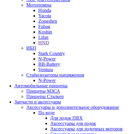
Мотопомпы
Honda
Yacota
Zongshen
Fubag
Koshin
Lifan
HND
ИБП
Stark Country
N-Power
BB-Battery
Ventura
Стабилизаторы напряжения
N-Power
Автомобильные прицепы
Прицепы МЗСА
Прицепы Сталкер
Запчасти и аксессуары
Аксессуары и дополнительное оборудование
По воде
Для лодок ПВХ
Аксессуары для лодок
Аксессуары для лодочных моторов