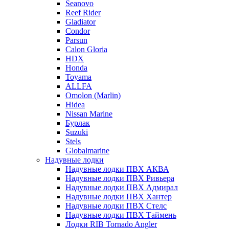
Seanovo
Reef Rider
Gladiator
Condor
Parsun
Calon Gloria
HDX
Honda
Toyama
ALLFA
Omolon (Marlin)
Hidea
Nissan Marine
Бурлак
Suzuki
Stels
Globalmarine
Надувные лодки
Надувные лодки ПВХ АКВА
Надувные лодки ПВХ Ривьера
Надувные лодки ПВХ Адмирал
Надувные лодки ПВХ Хантер
Надувные лодки ПВХ Стелс
Надувные лодки ПВХ Таймень
Лодки RIB Tornado Angler