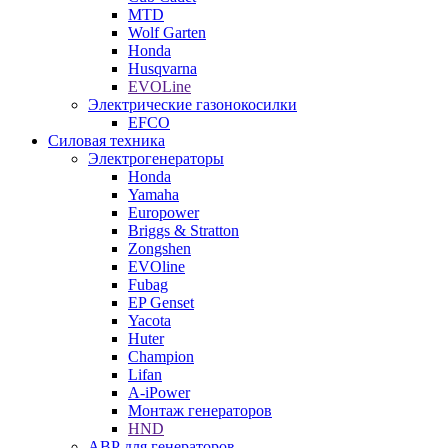
MTD
Wolf Garten
Honda
Husqvarna
EVOLine
Электрические газонокосилки
EFCO
Силовая техника
Электрогенераторы
Honda
Yamaha
Europower
Briggs & Stratton
Zongshen
EVOline
Fubag
EP Genset
Yacota
Huter
Champion
Lifan
A-iPower
Монтаж генераторов
HND
АВР для генераторов