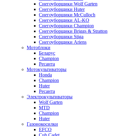
Снегоуборщики Wolf Garten
Снегоуборщики Huter
Снегоуборщики McCulloch
Снегоуборщики AL-KO
Снегоуборщики Champion
Снегоуборщики Briggs & Stratton
Снегоуборщики Stiga
Снегоуборщики Ariens
Мотоблоки
Беларус
Champion
Ресанта
Мотокультиваторы
Honda
Champion
Huter
Ресанта
Электрокультиваторы
Wolf Garten
MTD
Champion
Huter
Газонокосилки
EFCO
Cub Cadet