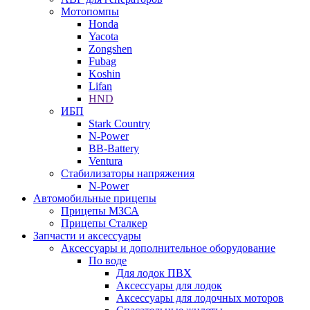
Мотопомпы
Honda
Yacota
Zongshen
Fubag
Koshin
Lifan
HND
ИБП
Stark Country
N-Power
BB-Battery
Ventura
Стабилизаторы напряжения
N-Power
Автомобильные прицепы
Прицепы МЗСА
Прицепы Сталкер
Запчасти и аксессуары
Аксессуары и дополнительное оборудование
По воде
Для лодок ПВХ
Аксессуары для лодок
Аксессуары для лодочных моторов