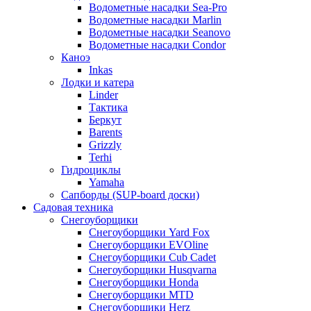
Водометные насадки Sea-Pro
Водометные насадки Marlin
Водометные насадки Seanovo
Водометные насадки Condor
Каноэ
Inkas
Лодки и катера
Linder
Тактика
Беркут
Barents
Grizzly
Terhi
Гидроциклы
Yamaha
Сапборды (SUP-board доски)
Садовая техника
Снегоуборщики
Снегоуборщики Yard Fox
Снегоуборщики EVOline
Снегоуборщики Cub Cadet
Снегоуборщики Husqvarna
Снегоуборщики Honda
Снегоуборщики MTD
Снегоуборщики Herz