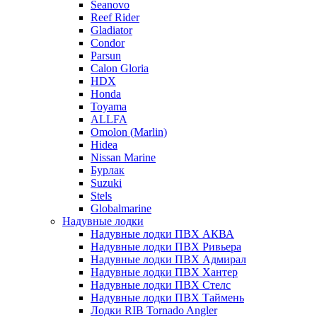
Seanovo
Reef Rider
Gladiator
Condor
Parsun
Calon Gloria
HDX
Honda
Toyama
ALLFA
Omolon (Marlin)
Hidea
Nissan Marine
Бурлак
Suzuki
Stels
Globalmarine
Надувные лодки
Надувные лодки ПВХ АКВА
Надувные лодки ПВХ Ривьера
Надувные лодки ПВХ Адмирал
Надувные лодки ПВХ Хантер
Надувные лодки ПВХ Стелс
Надувные лодки ПВХ Таймень
Лодки RIB Tornado Angler