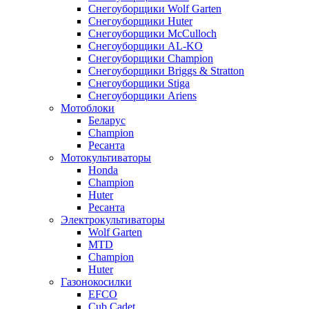
Снегоуборщики Wolf Garten
Снегоуборщики Huter
Снегоуборщики McCulloch
Снегоуборщики AL-KO
Снегоуборщики Champion
Снегоуборщики Briggs & Stratton
Снегоуборщики Stiga
Снегоуборщики Ariens
Мотоблоки
Беларус
Champion
Ресанта
Мотокультиваторы
Honda
Champion
Huter
Ресанта
Электрокультиваторы
Wolf Garten
MTD
Champion
Huter
Газонокосилки
EFCO
Cub Cadet