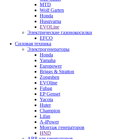
MTD
Wolf Garten
Honda
Husqvarna
EVOLine
Электрические газонокосилки
EFCO
Силовая техника
Электрогенераторы
Honda
Yamaha
Europower
Briggs & Stratton
Zongshen
EVOline
Fubag
EP Genset
Yacota
Huter
Champion
Lifan
A-iPower
Монтаж генераторов
HND
АВР для генераторов