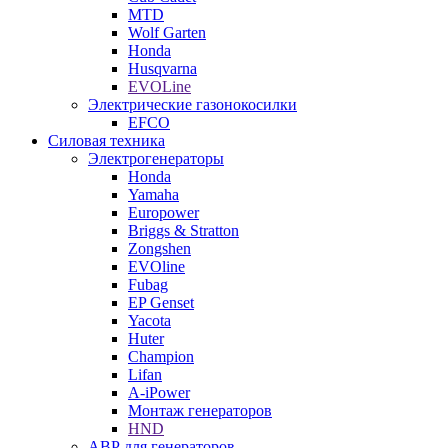
MTD
Wolf Garten
Honda
Husqvarna
EVOLine
Электрические газонокосилки
EFCO
Силовая техника
Электрогенераторы
Honda
Yamaha
Europower
Briggs & Stratton
Zongshen
EVOline
Fubag
EP Genset
Yacota
Huter
Champion
Lifan
A-iPower
Монтаж генераторов
HND
АВР для генераторов