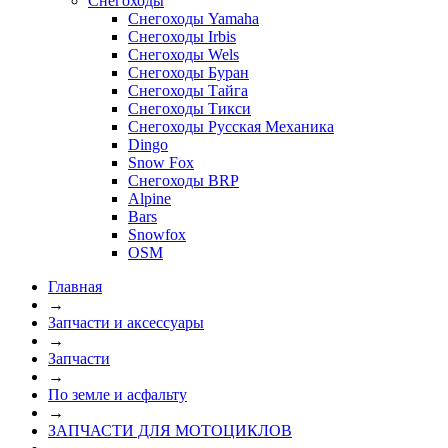
Снегоходы
Снегоходы Yamaha
Снегоходы Irbis
Снегоходы Wels
Снегоходы Буран
Снегоходы Тайга
Снегоходы Тикси
Снегоходы Русская Механика
Dingo
Snow Fox
Снегоходы BRP
Alpine
Bars
Snowfox
OSM
Главная
→
Запчасти и аксессуары
→
Запчасти
→
По земле и асфальту
→
ЗАПЧАСТИ ДЛЯ МОТОЦИКЛОВ