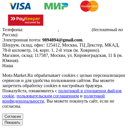
Телефоны:
+7(495)799-85-55
,
8(800)511-48-94
(бесплатный по
России)
.
Электронная почта:
9894894@gmail.com
.
Шоурум, склад, офис:
125412
,
Москва
,
ТЦ Декстер, МКАД,
78-й километр, 14, корп. 1, 2-й этаж (м. Ховрино)
.
Магазин, склад:
117587
,
Москва
,
ул. Кировоградская, 11 Б (м.
Южная)
.
Наша
Политика конфиденциальности
Moto-Market.Ru обрабатывает сookies с целью персонализации
сервисов и для удобства пользования сайтом. Вы можете
запретить обработку сookies в настройках браузера.
Пожалуйста, ознакомьтесь с
политикой в отношении файлов
cookie
,
пользовательским соглашением
и
политикой
конфиденциальности
. Вы можете покинуть сайт, если не
согласны.
Согласен
Показать