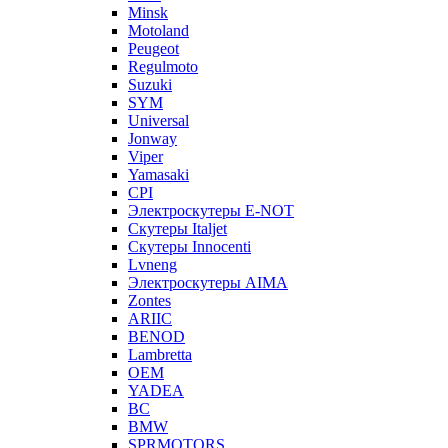
Minsk
Motoland
Peugeot
Regulmoto
Suzuki
SYM
Universal
Jonway
Viper
Yamasaki
CPI
Электроскутеры E-NOT
Скутеры Italjet
Скутеры Innocenti
Lvneng
Электроскутеры AIMA
Zontes
ARIIC
BENOD
Lambretta
OEM
YADEA
BC
BMW
SPRMOTORS