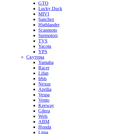
GTO
Lucky Duck
MIVI
Sanchez
Highlander
Scanmoto
Sprmotors
TVS
Yacota
YPS
Скутеры
Yamaha
Racer
Lifan
Irbis
Nexus
Aprilia
Vespa
Vento
Keeway
Gilera
Wels
ABM
Honda
Lima