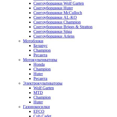
Снегоуборщики Wolf Garten
Снегоуборщики Huter
Снегоуборщики McCulloch
Снегоуборщики AL-KO
Снегоуборщики Champion
Снегоуборщики Briggs & Stratton
Снегоуборщики Stiga
Снегоуборщики Ariens
Мотоблоки
Беларус
Champion
Ресанта
Мотокультиваторы
Honda
Champion
Huter
Ресанта
Электрокультиваторы
Wolf Garten
MTD
Champion
Huter
Газонокосилки
EFCO
Cub Cadet