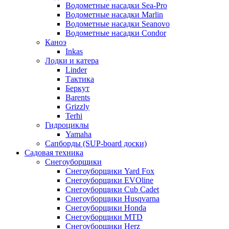
Водометные насадки Sea-Pro
Водометные насадки Marlin
Водометные насадки Seanovo
Водометные насадки Condor
Каноэ
Inkas
Лодки и катера
Linder
Тактика
Беркут
Barents
Grizzly
Terhi
Гидроциклы
Yamaha
Сапборды (SUP-board доски)
Садовая техника
Снегоуборщики
Снегоуборщики Yard Fox
Снегоуборщики EVOline
Снегоуборщики Cub Cadet
Снегоуборщики Husqvarna
Снегоуборщики Honda
Снегоуборщики MTD
Снегоуборщики Herz