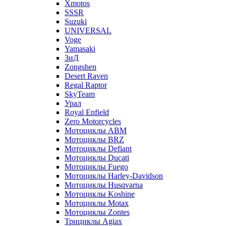
Xmotos
SSSR
Suzuki
UNIVERSAL
Voge
Yamasaki
ЗиД
Zongshen
Desert Raven
Regal Raptor
SkyTeam
Урал
Royal Enfield
Zero Motorcycles
Мотоциклы ABM
Мотоциклы BRZ
Мотоциклы Defiant
Мотоциклы Ducati
Мотоциклы Fuego
Мотоциклы Harley-Davidson
Мотоциклы Husqvarna
Мотоциклы Koshine
Мотоциклы Motax
Мотоциклы Zontes
Трициклы Agiax