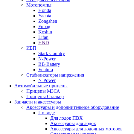
Мотопомпы
Honda
Yacota
Zongshen
Fubag
Koshin
Lifan
HND
ИБП
Stark Country
N-Power
BB-Battery
Ventura
Стабилизаторы напряжения
N-Power
Автомобильные прицепы
Прицепы МЗСА
Прицепы Сталкер
Запчасти и аксессуары
Аксессуары и дополнительное оборудование
По воде
Для лодок ПВХ
Аксессуары для лодок
Аксессуары для лодочных моторов