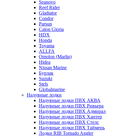
Seanovo
Reef Rider
Gladiator
Condor
Parsun
Calon Gloria
HDX
Honda
Toyama
ALLFA
Omolon (Marlin)
Hidea
Nissan Marine
Бурлак
Suzuki
Stels
Globalmarine
Надувные лодки
Надувные лодки ПВХ АКВА
Надувные лодки ПВХ Ривьера
Надувные лодки ПВХ Адмирал
Надувные лодки ПВХ Хантер
Надувные лодки ПВХ Стелс
Надувные лодки ПВХ Таймень
Лодки RIB Tornado Angler