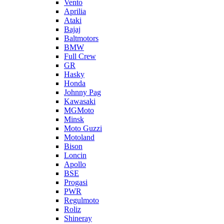
Vento
Aprilia
Ataki
Bajaj
Baltmotors
BMW
Full Crew
GR
Hasky
Honda
Johnny Pag
Kawasaki
MGMoto
Minsk
Moto Guzzi
Motoland
Bison
Loncin
Apollo
BSE
Progasi
PWR
Regulmoto
Roliz
Shineray