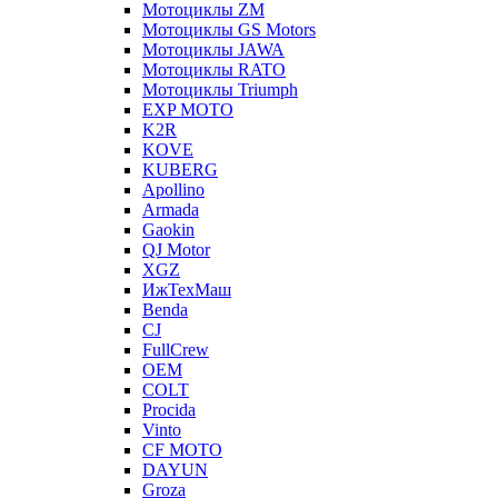
Мотоциклы ZM
Мотоциклы GS Motors
Мотоциклы JAWA
Мотоциклы RATO
Мотоциклы Triumph
EXP MOTO
K2R
KOVE
KUBERG
Apollino
Armada
Gaokin
QJ Motor
XGZ
ИжТехМаш
Benda
CJ
FullCrew
OEM
COLT
Procida
Vinto
CF MOTO
DAYUN
Groza