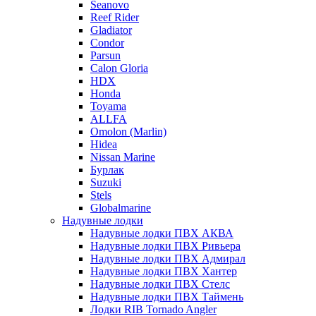
Seanovo
Reef Rider
Gladiator
Condor
Parsun
Calon Gloria
HDX
Honda
Toyama
ALLFA
Omolon (Marlin)
Hidea
Nissan Marine
Бурлак
Suzuki
Stels
Globalmarine
Надувные лодки
Надувные лодки ПВХ АКВА
Надувные лодки ПВХ Ривьера
Надувные лодки ПВХ Адмирал
Надувные лодки ПВХ Хантер
Надувные лодки ПВХ Стелс
Надувные лодки ПВХ Таймень
Лодки RIB Tornado Angler