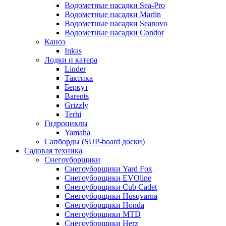
Водометные насадки Sea-Pro
Водометные насадки Marlin
Водометные насадки Seanovo
Водометные насадки Condor
Каноэ
Inkas
Лодки и катера
Linder
Тактика
Беркут
Barents
Grizzly
Terhi
Гидроциклы
Yamaha
Сапборды (SUP-board доски)
Садовая техника
Снегоуборщики
Снегоуборщики Yard Fox
Снегоуборщики EVOline
Снегоуборщики Cub Cadet
Снегоуборщики Husqvarna
Снегоуборщики Honda
Снегоуборщики MTD
Снегоуборщики Herz