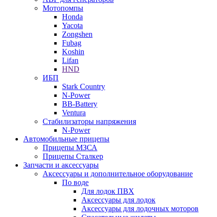
Мотопомпы
Honda
Yacota
Zongshen
Fubag
Koshin
Lifan
HND
ИБП
Stark Country
N-Power
BB-Battery
Ventura
Стабилизаторы напряжения
N-Power
Автомобильные прицепы
Прицепы МЗСА
Прицепы Сталкер
Запчасти и аксессуары
Аксессуары и дополнительное оборудование
По воде
Для лодок ПВХ
Аксессуары для лодок
Аксессуары для лодочных моторов