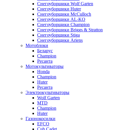
Снегоуборщики Wolf Garten
Снегоуборщики Huter
Снегоуборщики McCulloch
Снегоуборщики AL-KO
Снегоуборщики Champion
Снегоуборщики Briggs & Stratton
Снегоуборщики Stiga
Снегоуборщики Ariens
Мотоблоки
Беларус
Champion
Ресанта
Мотокультиваторы
Honda
Champion
Huter
Ресанта
Электрокультиваторы
Wolf Garten
MTD
Champion
Huter
Газонокосилки
EFCO
Cub Cadet