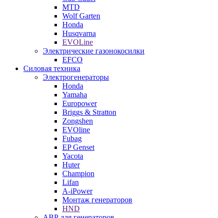
MTD
Wolf Garten
Honda
Husqvarna
EVOLine
Электрические газонокосилки
EFCO
Силовая техника
Электрогенераторы
Honda
Yamaha
Europower
Briggs & Stratton
Zongshen
EVOline
Fubag
EP Genset
Yacota
Huter
Champion
Lifan
A-iPower
Монтаж генераторов
HND
АВР для генераторов