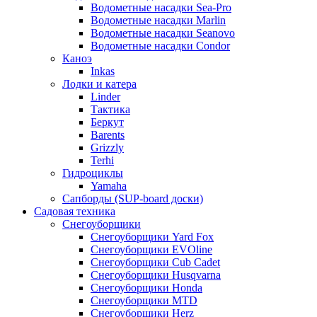
Водометные насадки Sea-Pro
Водометные насадки Marlin
Водометные насадки Seanovo
Водометные насадки Condor
Каноэ
Inkas
Лодки и катера
Linder
Тактика
Беркут
Barents
Grizzly
Terhi
Гидроциклы
Yamaha
Сапборды (SUP-board доски)
Садовая техника
Снегоуборщики
Снегоуборщики Yard Fox
Снегоуборщики EVOline
Снегоуборщики Cub Cadet
Снегоуборщики Husqvarna
Снегоуборщики Honda
Снегоуборщики MTD
Снегоуборщики Herz