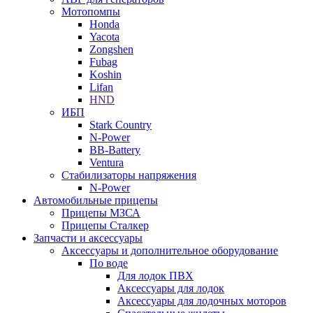
Мотопомпы
Honda
Yacota
Zongshen
Fubag
Koshin
Lifan
HND
ИБП
Stark Country
N-Power
BB-Battery
Ventura
Стабилизаторы напряжения
N-Power
Автомобильные прицепы
Прицепы МЗСА
Прицепы Сталкер
Запчасти и аксессуары
Аксессуары и дополнительное оборудование
По воде
Для лодок ПВХ
Аксессуары для лодок
Аксессуары для лодочных моторов