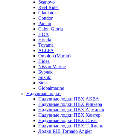
Seanovo
Reef Rider
Gladiator
Condor
Parsun
Calon Gloria
HDX
Honda
Toyama
ALLFA
Omolon (Marlin)
Hidea
Nissan Marine
Бурлак
Suzuki
Stels
Globalmarine
Надувные лодки
Надувные лодки ПВХ АКВА
Надувные лодки ПВХ Ривьера
Надувные лодки ПВХ Адмирал
Надувные лодки ПВХ Хантер
Надувные лодки ПВХ Стелс
Надувные лодки ПВХ Таймень
Лодки RIB Tornado Angler