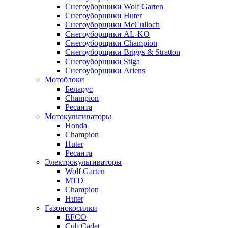
Снегоуборщики Wolf Garten
Снегоуборщики Huter
Снегоуборщики McCulloch
Снегоуборщики AL-KO
Снегоуборщики Champion
Снегоуборщики Briggs & Stratton
Снегоуборщики Stiga
Снегоуборщики Ariens
Мотоблоки
Беларус
Champion
Ресанта
Мотокультиваторы
Honda
Champion
Huter
Ресанта
Электрокультиваторы
Wolf Garten
MTD
Champion
Huter
Газонокосилки
EFCO
Cub Cadet