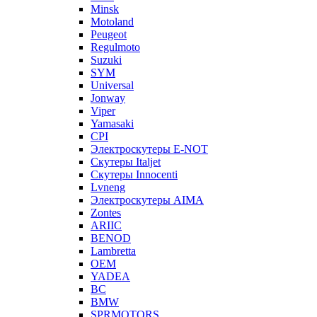
Minsk
Motoland
Peugeot
Regulmoto
Suzuki
SYM
Universal
Jonway
Viper
Yamasaki
CPI
Электроскутеры E-NOT
Скутеры Italjet
Скутеры Innocenti
Lvneng
Электроскутеры AIMA
Zontes
ARIIC
BENOD
Lambretta
OEM
YADEA
BC
BMW
SPRMOTORS