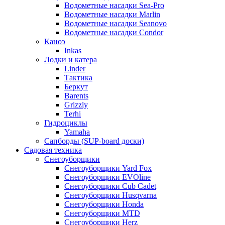
Водометные насадки Sea-Pro
Водометные насадки Marlin
Водометные насадки Seanovo
Водометные насадки Condor
Каноэ
Inkas
Лодки и катера
Linder
Тактика
Беркут
Barents
Grizzly
Terhi
Гидроциклы
Yamaha
Сапборды (SUP-board доски)
Садовая техника
Снегоуборщики
Снегоуборщики Yard Fox
Снегоуборщики EVOline
Снегоуборщики Cub Cadet
Снегоуборщики Husqvarna
Снегоуборщики Honda
Снегоуборщики MTD
Снегоуборщики Herz