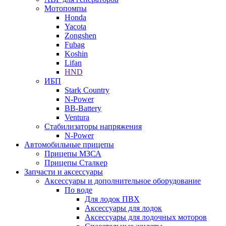
Мотопомпы
Honda
Yacota
Zongshen
Fubag
Koshin
Lifan
HND
ИБП
Stark Country
N-Power
BB-Battery
Ventura
Стабилизаторы напряжения
N-Power
Автомобильные прицепы
Прицепы МЗСА
Прицепы Сталкер
Запчасти и аксессуары
Аксессуары и дополнительное оборудование
По воде
Для лодок ПВХ
Аксессуары для лодок
Аксессуары для лодочных моторов