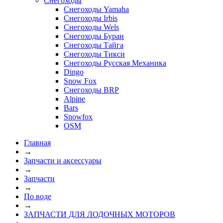
Снегоходы
Снегоходы Yamaha
Снегоходы Irbis
Снегоходы Wels
Снегоходы Буран
Снегоходы Тайга
Снегоходы Тикси
Снегоходы Русская Механика
Dingo
Snow Fox
Снегоходы BRP
Alpine
Bars
Snowfox
OSM
Главная
→
Запчасти и аксессуары
→
Запчасти
→
По воде
→
ЗАПЧАСТИ ДЛЯ ЛОДОЧНЫХ МОТОРОВ