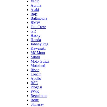
Vento
Aprilia
Ataki
Bajaj
Baltmotors
BMW
Full Crew
GR
Hasky
Honda
Johnny Pag
Kawasaki
MGMoto
Minsk
Moto Guzzi
Motoland
Bison
Loncin
Apollo
BSE
Progasi
PWR
Regulmoto
Roliz
Shineray