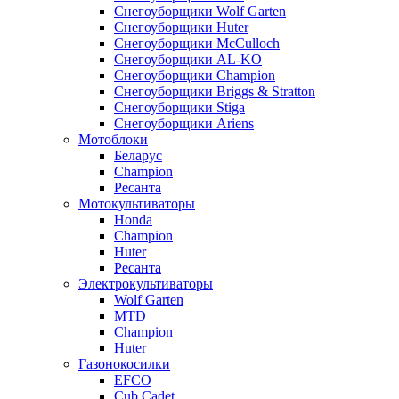
Снегоуборщики Wolf Garten
Снегоуборщики Huter
Снегоуборщики McCulloch
Снегоуборщики AL-KO
Снегоуборщики Champion
Снегоуборщики Briggs & Stratton
Снегоуборщики Stiga
Снегоуборщики Ariens
Мотоблоки
Беларус
Champion
Ресанта
Мотокультиваторы
Honda
Champion
Huter
Ресанта
Электрокультиваторы
Wolf Garten
MTD
Champion
Huter
Газонокосилки
EFCO
Cub Cadet