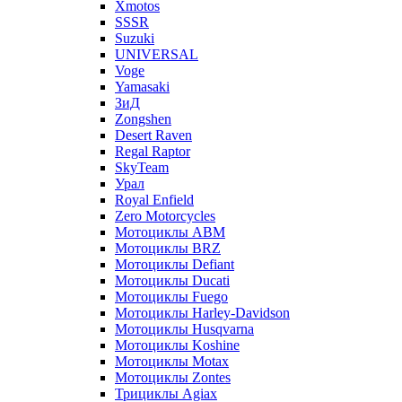
Xmotos
SSSR
Suzuki
UNIVERSAL
Voge
Yamasaki
ЗиД
Zongshen
Desert Raven
Regal Raptor
SkyTeam
Урал
Royal Enfield
Zero Motorcycles
Мотоциклы ABM
Мотоциклы BRZ
Мотоциклы Defiant
Мотоциклы Ducati
Мотоциклы Fuego
Мотоциклы Harley-Davidson
Мотоциклы Husqvarna
Мотоциклы Koshine
Мотоциклы Motax
Мотоциклы Zontes
Трициклы Agiax