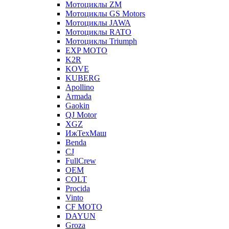
Мотоциклы ZM
Мотоциклы GS Motors
Мотоциклы JAWA
Мотоциклы RATO
Мотоциклы Triumph
EXP MOTO
K2R
KOVE
KUBERG
Apollino
Armada
Gaokin
QJ Motor
XGZ
ИжТехМаш
Benda
CJ
FullCrew
OEM
COLT
Procida
Vinto
CF MOTO
DAYUN
Groza