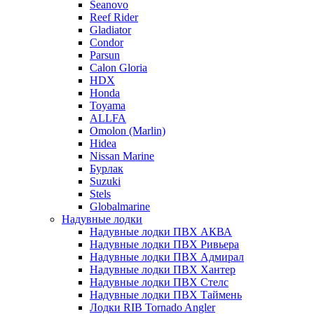
Seanovo
Reef Rider
Gladiator
Condor
Parsun
Calon Gloria
HDX
Honda
Toyama
ALLFA
Omolon (Marlin)
Hidea
Nissan Marine
Бурлак
Suzuki
Stels
Globalmarine
Надувные лодки
Надувные лодки ПВХ АКВА
Надувные лодки ПВХ Ривьера
Надувные лодки ПВХ Адмирал
Надувные лодки ПВХ Хантер
Надувные лодки ПВХ Стелс
Надувные лодки ПВХ Таймень
Лодки RIB Tornado Angler