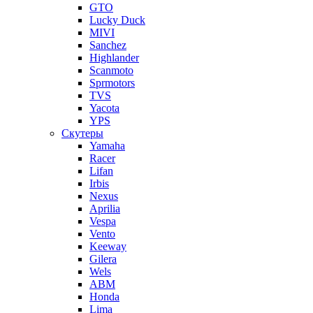
GTO
Lucky Duck
MIVI
Sanchez
Highlander
Scanmoto
Sprmotors
TVS
Yacota
YPS
Скутеры
Yamaha
Racer
Lifan
Irbis
Nexus
Aprilia
Vespa
Vento
Keeway
Gilera
Wels
ABM
Honda
Lima