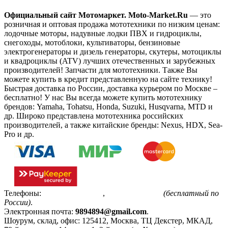
Официальный сайт Мотомаркет.
Moto-Market.Ru
— это
розничная и оптовая продажа мототехники по низким ценам:
лодочные моторы, надувные лодки ПВХ и гидроциклы,
снегоходы, мотоблоки, культиваторы, бензиновые
электрогенераторы и дизель генераторы, скутеры, мотоциклы
и квадроциклы (ATV) лучших отечественных и зарубежных
производителей! Запчасти для мототехники. Также Вы
можете купить в кредит представленную на сайте технику!
Быстрая доставка по России, доставка курьером по Москве –
бесплатно!
У нас Вы всегда можете купить мототехнику
брендов: Yamaha, Tohatsu, Honda, Suzuki, Husqvarna, MTD и
др. Широко представлена мототехника российских
производителей, а также китайские бренды: Nexus, HDX, Sea-
Pro и др.
Телефоны:
+7(495)799-85-55
,
8(800)511-48-94
(бесплатный по
России)
.
Электронная почта:
9894894@gmail.com
.
Шоурум, склад, офис:
125412
,
Москва
,
ТЦ Декстер, МКАД,