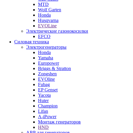
MTD
Wolf Garten
Honda
Husqvarna
EVOLine
Электрические газонокосилки
EFCO
Силовая техника
Электрогенераторы
Honda
Yamaha
Europower
Briggs & Stratton
Zongshen
EVOline
Fubag
EP Genset
Yacota
Huter
Champion
Lifan
A-iPower
Монтаж генераторов
HND
АВР для генераторов