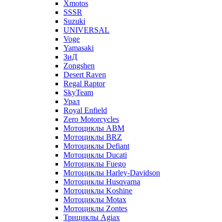
Xmotos
SSSR
Suzuki
UNIVERSAL
Voge
Yamasaki
ЗиД
Zongshen
Desert Raven
Regal Raptor
SkyTeam
Урал
Royal Enfield
Zero Motorcycles
Мотоциклы ABM
Мотоциклы BRZ
Мотоциклы Defiant
Мотоциклы Ducati
Мотоциклы Fuego
Мотоциклы Harley-Davidson
Мотоциклы Husqvarna
Мотоциклы Koshine
Мотоциклы Motax
Мотоциклы Zontes
Трициклы Agiax