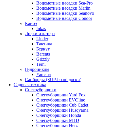
Водометные насадки Sea-Pro
Водометные насадки Marlin
Водометные насадки Seanovo
Водометные насадки Condor
Каноэ
Inkas
Лодки и катера
Linder
Тактика
Беркут
Barents
Grizzly
Terhi
Гидроциклы
Yamaha
Сапборды (SUP-board доски)
Садовая техника
Снегоуборщики
Снегоуборщики Yard Fox
Снегоуборщики EVOline
Снегоуборщики Cub Cadet
Снегоуборщики Husqvarna
Снегоуборщики Honda
Снегоуборщики MTD
Снегоуборщики Herz