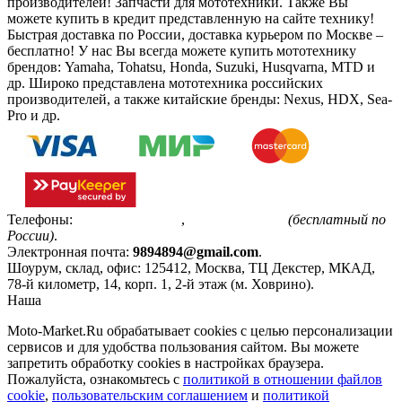
производителей! Запчасти для мототехники. Также Вы
можете купить в кредит представленную на сайте технику!
Быстрая доставка по России, доставка курьером по Москве –
бесплатно!
У нас Вы всегда можете купить мототехнику
брендов: Yamaha, Tohatsu, Honda, Suzuki, Husqvarna, MTD и
др. Широко представлена мототехника российских
производителей, а также китайские бренды: Nexus, HDX, Sea-
Pro и др.
Телефоны:
+7(495)799-85-55
,
8(800)511-48-94
(бесплатный по
России)
.
Электронная почта:
9894894@gmail.com
.
Шоурум, склад, офис:
125412
,
Москва
,
ТЦ Декстер, МКАД,
78-й километр, 14, корп. 1, 2-й этаж (м. Ховрино)
.
Наша
Политика конфиденциальности
Moto-Market.Ru обрабатывает сookies с целью персонализации
сервисов и для удобства пользования сайтом. Вы можете
запретить обработку сookies в настройках браузера.
Пожалуйста, ознакомьтесь с
политикой в отношении файлов
cookie
,
пользовательским соглашением
и
политикой