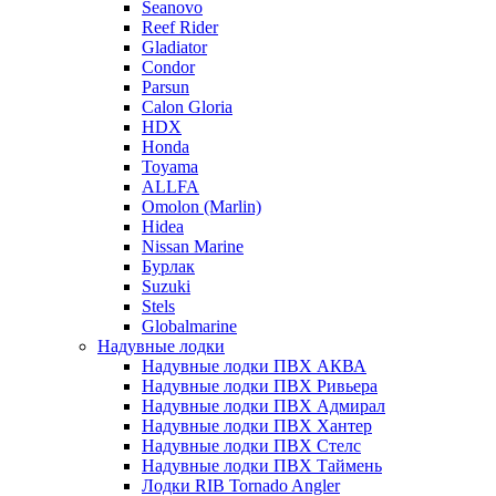
Seanovo
Reef Rider
Gladiator
Condor
Parsun
Calon Gloria
HDX
Honda
Toyama
ALLFA
Omolon (Marlin)
Hidea
Nissan Marine
Бурлак
Suzuki
Stels
Globalmarine
Надувные лодки
Надувные лодки ПВХ АКВА
Надувные лодки ПВХ Ривьера
Надувные лодки ПВХ Адмирал
Надувные лодки ПВХ Хантер
Надувные лодки ПВХ Стелс
Надувные лодки ПВХ Таймень
Лодки RIB Tornado Angler