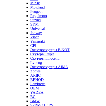
Minsk
Motoland
Peugeot
Regulmoto
Suzuki
SYM
Universal
Jonway
Viper
Yamasaki
CPI
Электроскутеры E-NOT
Скутеры Italjet
Скутеры Innocenti
Lvneng
Электроскутеры AIMA
Zontes
ARIIC
BENOD
Lambretta
OEM
YADEA
BC
BMW
SPRMOTORS