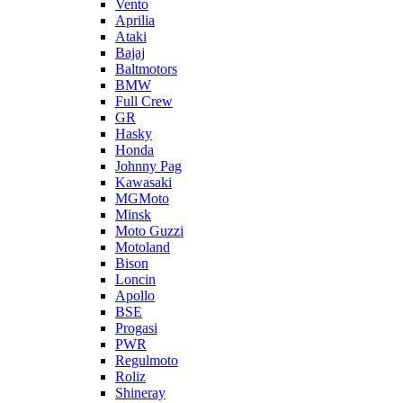
Vento
Aprilia
Ataki
Bajaj
Baltmotors
BMW
Full Crew
GR
Hasky
Honda
Johnny Pag
Kawasaki
MGMoto
Minsk
Moto Guzzi
Motoland
Bison
Loncin
Apollo
BSE
Progasi
PWR
Regulmoto
Roliz
Shineray