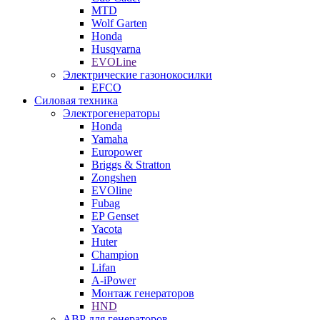
MTD
Wolf Garten
Honda
Husqvarna
EVOLine
Электрические газонокосилки
EFCO
Силовая техника
Электрогенераторы
Honda
Yamaha
Europower
Briggs & Stratton
Zongshen
EVOline
Fubag
EP Genset
Yacota
Huter
Champion
Lifan
A-iPower
Монтаж генераторов
HND
АВР для генераторов