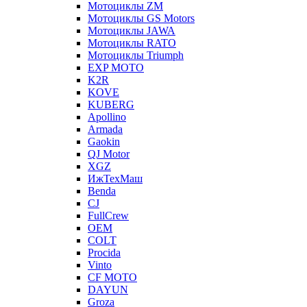
Мотоциклы ZM
Мотоциклы GS Motors
Мотоциклы JAWA
Мотоциклы RATO
Мотоциклы Triumph
EXP MOTO
K2R
KOVE
KUBERG
Apollino
Armada
Gaokin
QJ Motor
XGZ
ИжТехМаш
Benda
CJ
FullCrew
OEM
COLT
Procida
Vinto
CF MOTO
DAYUN
Groza