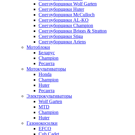
Снегоуборщики Wolf Garten
Снегоуборщики Huter
Снегоуборщики McCulloch
Снегоуборщики AL-KO
Снегоуборщики Champion
Снегоуборщики Briggs & Stratton
Снегоуборщики Stiga
Снегоуборщики Ariens
Мотоблоки
Беларус
Champion
Ресанта
Мотокультиваторы
Honda
Champion
Huter
Ресанта
Электрокультиваторы
Wolf Garten
MTD
Champion
Huter
Газонокосилки
EFCO
Cub Cadet