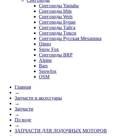
Снегоходы
Снегоходы Yamaha
Снегоходы Irbis
Снегоходы Wels
Снегоходы Буран
Снегоходы Тайга
Снегоходы Тикси
Снегоходы Русская Механика
Dingo
Snow Fox
Снегоходы BRP
Alpine
Bars
Snowfox
OSM
Главная
→
Запчасти и аксессуары
→
Запчасти
→
По воде
→
ЗАПЧАСТИ ДЛЯ ЛОДОЧНЫХ МОТОРОВ