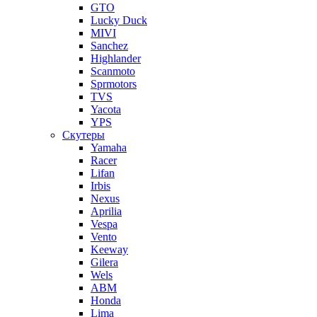
GTO
Lucky Duck
MIVI
Sanchez
Highlander
Scanmoto
Sprmotors
TVS
Yacota
YPS
Скутеры
Yamaha
Racer
Lifan
Irbis
Nexus
Aprilia
Vespa
Vento
Keeway
Gilera
Wels
ABM
Honda
Lima