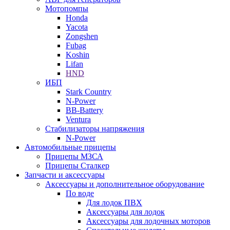
Мотопомпы
Honda
Yacota
Zongshen
Fubag
Koshin
Lifan
HND
ИБП
Stark Country
N-Power
BB-Battery
Ventura
Стабилизаторы напряжения
N-Power
Автомобильные прицепы
Прицепы МЗСА
Прицепы Сталкер
Запчасти и аксессуары
Аксессуары и дополнительное оборудование
По воде
Для лодок ПВХ
Аксессуары для лодок
Аксессуары для лодочных моторов