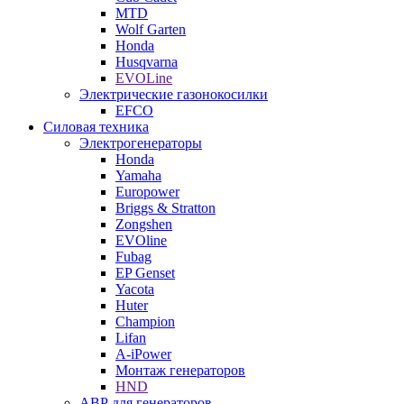
MTD
Wolf Garten
Honda
Husqvarna
EVOLine
Электрические газонокосилки
EFCO
Силовая техника
Электрогенераторы
Honda
Yamaha
Europower
Briggs & Stratton
Zongshen
EVOline
Fubag
EP Genset
Yacota
Huter
Champion
Lifan
A-iPower
Монтаж генераторов
HND
АВР для генераторов