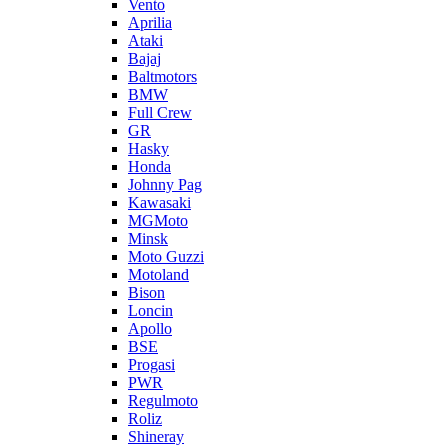
Vento
Aprilia
Ataki
Bajaj
Baltmotors
BMW
Full Crew
GR
Hasky
Honda
Johnny Pag
Kawasaki
MGMoto
Minsk
Moto Guzzi
Motoland
Bison
Loncin
Apollo
BSE
Progasi
PWR
Regulmoto
Roliz
Shineray