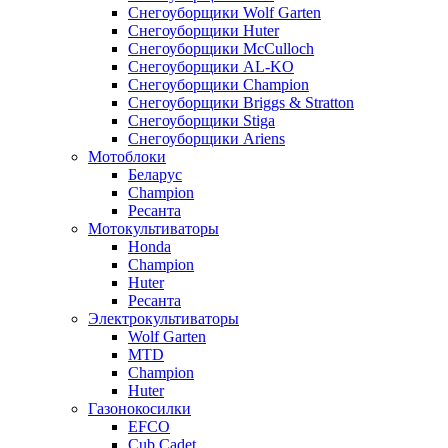
Снегоуборщики Wolf Garten
Снегоуборщики Huter
Снегоуборщики McCulloch
Снегоуборщики AL-KO
Снегоуборщики Champion
Снегоуборщики Briggs & Stratton
Снегоуборщики Stiga
Снегоуборщики Ariens
Мотоблоки
Беларус
Champion
Ресанта
Мотокультиваторы
Honda
Champion
Huter
Ресанта
Электрокультиваторы
Wolf Garten
MTD
Champion
Huter
Газонокосилки
EFCO
Cub Cadet