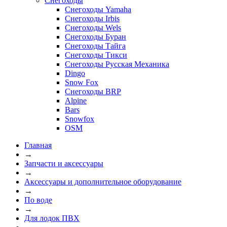
Снегоходы
Снегоходы Yamaha
Снегоходы Irbis
Снегоходы Wels
Снегоходы Буран
Снегоходы Тайга
Снегоходы Тикси
Снегоходы Русская Механика
Dingo
Snow Fox
Снегоходы BRP
Alpine
Bars
Snowfox
OSM
Главная
→
Запчасти и аксессуары
→
Аксессуары и дополнительное оборудование
→
По воде
→
Для лодок ПВХ