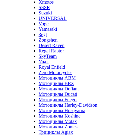
Xmotos
SSSR
Suzuki
UNIVERSAL
Voge
Yamasaki
ЗиД
Zongshen
Desert Raven
Regal Raptor
SkyTeam
Урал
Royal Enfield
Zero Motorcycles
Мотоциклы ABM
Мотоциклы BRZ
Мотоциклы Defiant
Мотоциклы Ducati
Мотоциклы Fuego
Мотоциклы Harley-Davidson
Мотоциклы Husqvarna
Мотоциклы Koshine
Мотоциклы Motax
Мотоциклы Zontes
Трициклы Agiax