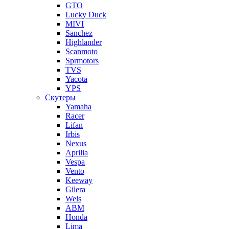
GTO
Lucky Duck
MIVI
Sanchez
Highlander
Scanmoto
Sprmotors
TVS
Yacota
YPS
Скутеры
Yamaha
Racer
Lifan
Irbis
Nexus
Aprilia
Vespa
Vento
Keeway
Gilera
Wels
ABM
Honda
Lima