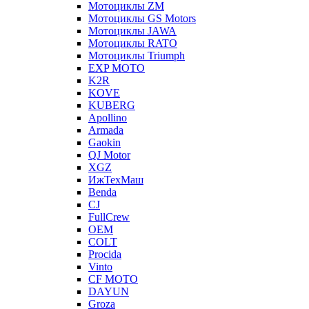
Мотоциклы ZM
Мотоциклы GS Motors
Мотоциклы JAWA
Мотоциклы RATO
Мотоциклы Triumph
EXP MOTO
K2R
KOVE
KUBERG
Apollino
Armada
Gaokin
QJ Motor
XGZ
ИжТехМаш
Benda
CJ
FullCrew
OEM
COLT
Procida
Vinto
CF MOTO
DAYUN
Groza