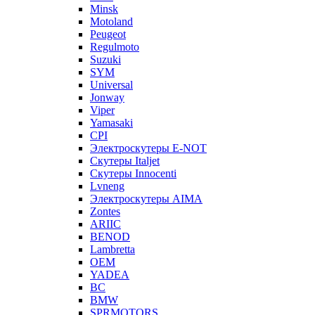
Minsk
Motoland
Peugeot
Regulmoto
Suzuki
SYM
Universal
Jonway
Viper
Yamasaki
CPI
Электроскутеры E-NOT
Скутеры Italjet
Скутеры Innocenti
Lvneng
Электроскутеры AIMA
Zontes
ARIIC
BENOD
Lambretta
OEM
YADEA
BC
BMW
SPRMOTORS