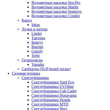
Водометные насадки Sea-Pro
Водометные насадки Marlin
Водометные насадки Seanovo
Водометные насадки Condor
Каноэ
Inkas
Лодки и катера
Linder
Тактика
Беркут
Barents
Grizzly
Terhi
Гидроциклы
Yamaha
Сапборды (SUP-board доски)
Садовая техника
Снегоуборщики
Снегоуборщики Yard Fox
Снегоуборщики EVOline
Снегоуборщики Cub Cadet
Снегоуборщики Husqvarna
Снегоуборщики Honda
Снегоуборщики MTD
Снегоуборщики Herz