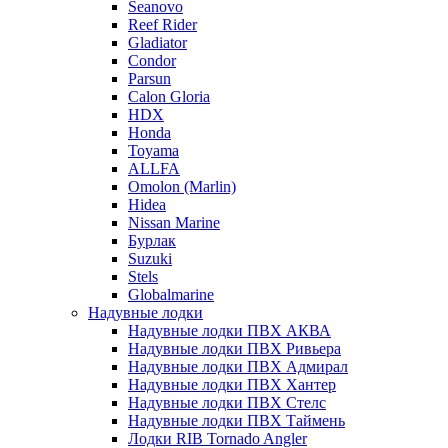
Seanovo
Reef Rider
Gladiator
Condor
Parsun
Calon Gloria
HDX
Honda
Toyama
ALLFA
Omolon (Marlin)
Hidea
Nissan Marine
Бурлак
Suzuki
Stels
Globalmarine
Надувные лодки
Надувные лодки ПВХ АКВА
Надувные лодки ПВХ Ривьера
Надувные лодки ПВХ Адмирал
Надувные лодки ПВХ Хантер
Надувные лодки ПВХ Стелс
Надувные лодки ПВХ Таймень
Лодки RIB Tornado Angler