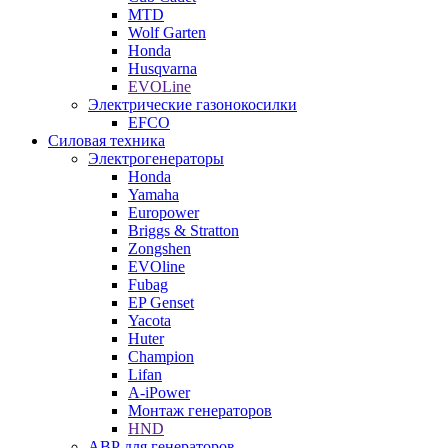
MTD
Wolf Garten
Honda
Husqvarna
EVOLine
Электрические газонокосилки
EFCO
Силовая техника
Электрогенераторы
Honda
Yamaha
Europower
Briggs & Stratton
Zongshen
EVOline
Fubag
EP Genset
Yacota
Huter
Champion
Lifan
A-iPower
Монтаж генераторов
HND
АВР для генераторов