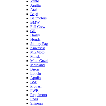
Vento
Aprilia
Ataki
Bajaj
Baltmotors
BMW
Full Crew
GR
Hasky
Honda
Johnny Pag
Kawasaki
MGMoto
Minsk
Moto Guzzi
Motoland
Bison
Loncin
Apollo
BSE
Progasi
PWR
Regulmoto
Roliz
Shineray