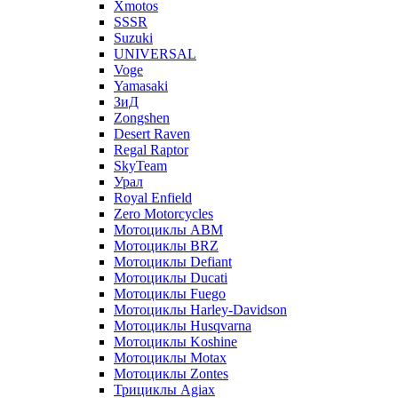
Xmotos
SSSR
Suzuki
UNIVERSAL
Voge
Yamasaki
ЗиД
Zongshen
Desert Raven
Regal Raptor
SkyTeam
Урал
Royal Enfield
Zero Motorcycles
Мотоциклы ABM
Мотоциклы BRZ
Мотоциклы Defiant
Мотоциклы Ducati
Мотоциклы Fuego
Мотоциклы Harley-Davidson
Мотоциклы Husqvarna
Мотоциклы Koshine
Мотоциклы Motax
Мотоциклы Zontes
Трициклы Agiax