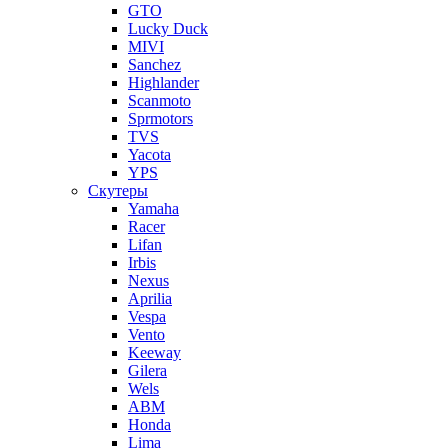
GTO
Lucky Duck
MIVI
Sanchez
Highlander
Scanmoto
Sprmotors
TVS
Yacota
YPS
Скутеры
Yamaha
Racer
Lifan
Irbis
Nexus
Aprilia
Vespa
Vento
Keeway
Gilera
Wels
ABM
Honda
Lima