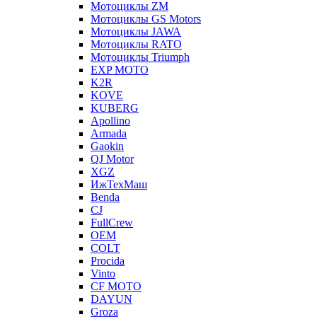
Мотоциклы ZM
Мотоциклы GS Motors
Мотоциклы JAWA
Мотоциклы RATO
Мотоциклы Triumph
EXP MOTO
K2R
KOVE
KUBERG
Apollino
Armada
Gaokin
QJ Motor
XGZ
ИжТехМаш
Benda
CJ
FullCrew
OEM
COLT
Procida
Vinto
CF MOTO
DAYUN
Groza