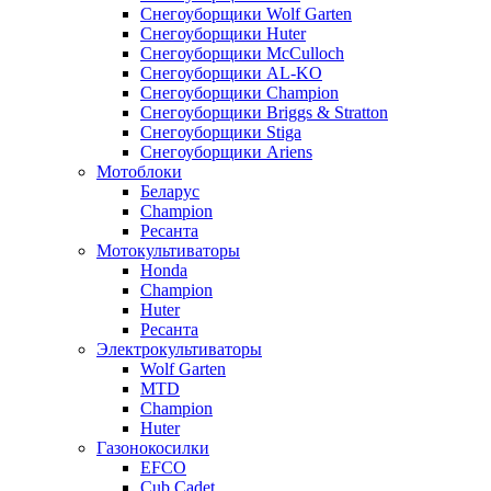
Снегоуборщики Wolf Garten
Снегоуборщики Huter
Снегоуборщики McCulloch
Снегоуборщики AL-KO
Снегоуборщики Champion
Снегоуборщики Briggs & Stratton
Снегоуборщики Stiga
Снегоуборщики Ariens
Мотоблоки
Беларус
Champion
Ресанта
Мотокультиваторы
Honda
Champion
Huter
Ресанта
Электрокультиваторы
Wolf Garten
MTD
Champion
Huter
Газонокосилки
EFCO
Cub Cadet