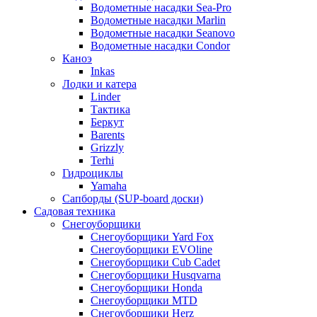
Водометные насадки Sea-Pro
Водометные насадки Marlin
Водометные насадки Seanovo
Водометные насадки Condor
Каноэ
Inkas
Лодки и катера
Linder
Тактика
Беркут
Barents
Grizzly
Terhi
Гидроциклы
Yamaha
Сапборды (SUP-board доски)
Садовая техника
Снегоуборщики
Снегоуборщики Yard Fox
Снегоуборщики EVOline
Снегоуборщики Cub Cadet
Снегоуборщики Husqvarna
Снегоуборщики Honda
Снегоуборщики MTD
Снегоуборщики Herz