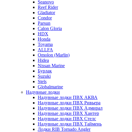
Seanovo
Reef Rider
Gladiator
Condor
Parsun
Calon Gloria
HDX
Honda
Toyama
ALLFA
Omolon (Marlin)
Hidea
Nissan Marine
Бурлак
Suzuki
Stels
Globalmarine
Надувные лодки
Надувные лодки ПВХ АКВА
Надувные лодки ПВХ Ривьера
Надувные лодки ПВХ Адмирал
Надувные лодки ПВХ Хантер
Надувные лодки ПВХ Стелс
Надувные лодки ПВХ Таймень
Лодки RIB Tornado Angler