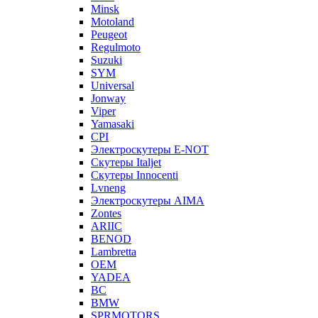
Minsk
Motoland
Peugeot
Regulmoto
Suzuki
SYM
Universal
Jonway
Viper
Yamasaki
CPI
Электроскутеры E-NOT
Скутеры Italjet
Скутеры Innocenti
Lvneng
Электроскутеры AIMA
Zontes
ARIIC
BENOD
Lambretta
OEM
YADEA
BC
BMW
SPRMOTORS