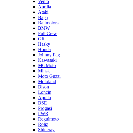
Vento
Aprilia
Ataki
Bajaj
Baltmotors
BMW
Full Crew
GR
Hasky
Honda
Johnny Pag
Kawasaki
MGMoto
Minsk
Moto Guzzi
Motoland
Bison
Loncin
Apollo
BSE
Progasi
PWR
Regulmoto
Roliz
Shineray