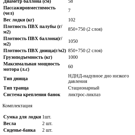
Диаметр баллона (см)
58
Пассажировместимость
7
(чел)
Вес лодки (кг)
102
Плотность ПВХ палубы (г/
850+750 (2 слоя)
м2)
Плотность ПВХ баллона(г/
1050
м2)
Плотность ПВХ днища(г/м2)
850+750 (2 слоя)
Грузоподъемность (кг)
1000
Максимальная мощность
60
мотора (л.с)
НДНД-надувное дно низкого
Тип днища
давления
Тип транца
Стационарный
Система крепления банок
ликтрос-ликпаз
Комплектация
Сумка для лодки
1шт.
Весла
2 шт.
Сиденье-банка
2 шт.