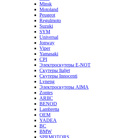
Minsk
Motoland
Peugeot
Regulmoto
Suzuki
SYM
Universal
Jonway
Viper
Yamasaki
CPI
Электроскутеры E-NOT
Скутеры Italjet
Скутеры Innocenti
Lvneng
Электроскутеры AIMA
Zontes
ARIIC
BENOD
Lambretta
OEM
YADEA
BC
BMW
SPRMOTORS