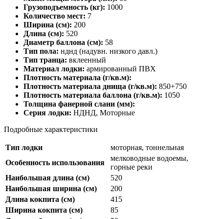
Грузоподъемность (кг):
1000
Количество мест:
7
Ширина (см):
200
Длина (см):
520
Диаметр баллона (см):
58
Тип пола:
нднд (надувн. низкого давл.)
Тип транца:
вклеенный
Материал лодки:
армированный ПВХ
Плотность материала (г/кв.м):
Плотность материала днища (г/кв.м):
850+750
Плотность материала баллона (г/кв.м):
1050
Толщина фанерной слани (мм):
Серия лодки:
НДНД, Моторные
Подробные характеристики
Тип лодки
моторная, тоннельная
мелководные водоемы,
Особенность использования
горные реки
Наибольшая длина (см)
520
Наибольшая ширина (см)
200
Длина кокпита (см)
415
Ширина кокпита (см)
85