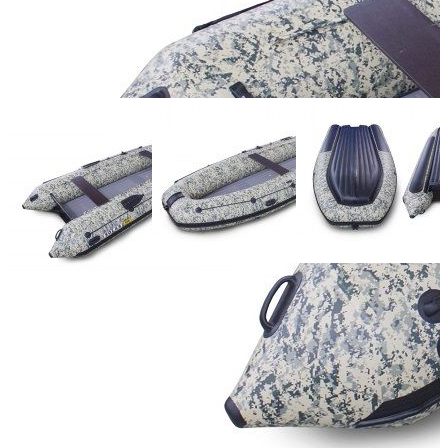
Масса (кг):
102
Макс. мощн. мотора (л.с.):
60
Грузоподъемность (кг):
1000
Количество мест:
7
Диаметр баллона (см):
58
Тип пола:
нднд (надувн. низкого давл.)
Плотность материала (г/кв.м):