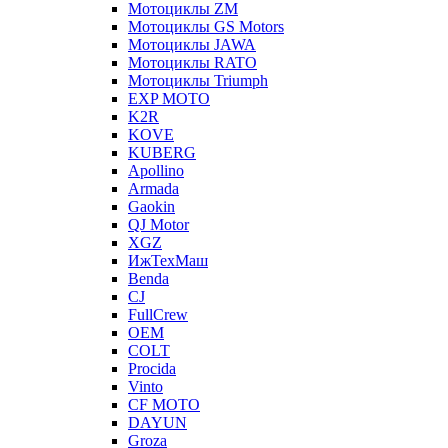
Мотоциклы ZM
Мотоциклы GS Motors
Мотоциклы JAWA
Мотоциклы RATO
Мотоциклы Triumph
EXP MOTO
K2R
KOVE
KUBERG
Apollino
Armada
Gaokin
QJ Motor
XGZ
ИжТехМаш
Benda
CJ
FullCrew
OEM
COLT
Procida
Vinto
CF MOTO
DAYUN
Groza