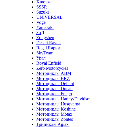
Xmotos
SSSR
Suzuki
UNIVERSAL
Voge
Yamasaki
ЗиД
Zongshen
Desert Raven
Regal Raptor
SkyTeam
Урал
Royal Enfield
Zero Motorcycles
Мотоциклы ABM
Мотоциклы BRZ
Мотоциклы Defiant
Мотоциклы Ducati
Мотоциклы Fuego
Мотоциклы Harley-Davidson
Мотоциклы Husqvarna
Мотоциклы Koshine
Мотоциклы Motax
Мотоциклы Zontes
Трициклы Agiax