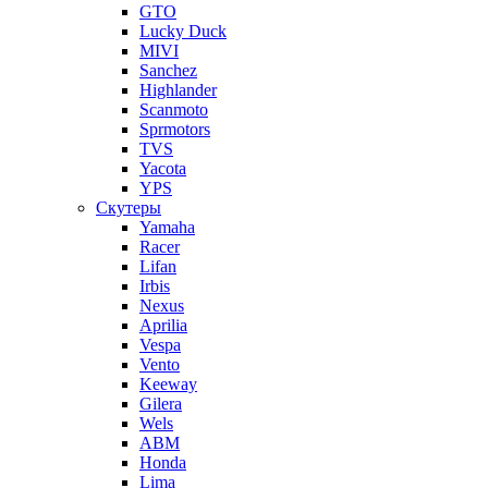
GTO
Lucky Duck
MIVI
Sanchez
Highlander
Scanmoto
Sprmotors
TVS
Yacota
YPS
Скутеры
Yamaha
Racer
Lifan
Irbis
Nexus
Aprilia
Vespa
Vento
Keeway
Gilera
Wels
ABM
Honda
Lima