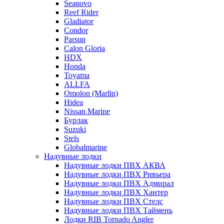
Seanovo
Reef Rider
Gladiator
Condor
Parsun
Calon Gloria
HDX
Honda
Toyama
ALLFA
Omolon (Marlin)
Hidea
Nissan Marine
Бурлак
Suzuki
Stels
Globalmarine
Надувные лодки
Надувные лодки ПВХ АКВА
Надувные лодки ПВХ Ривьера
Надувные лодки ПВХ Адмирал
Надувные лодки ПВХ Хантер
Надувные лодки ПВХ Стелс
Надувные лодки ПВХ Таймень
Лодки RIB Tornado Angler