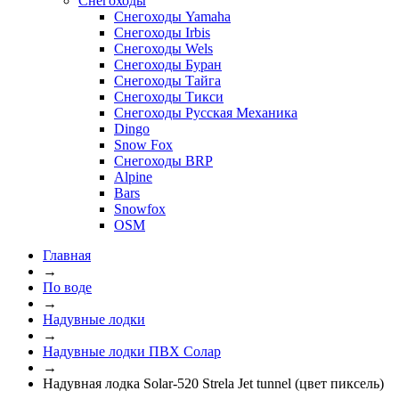
Снегоходы
Снегоходы Yamaha
Снегоходы Irbis
Снегоходы Wels
Снегоходы Буран
Снегоходы Тайга
Снегоходы Тикси
Снегоходы Русская Механика
Dingo
Snow Fox
Снегоходы BRP
Alpine
Bars
Snowfox
OSM
Главная
→
По воде
→
Надувные лодки
→
Надувные лодки ПВХ Солар
→
Надувная лодка Solar-520 Strela Jet tunnel (цвет пиксель)