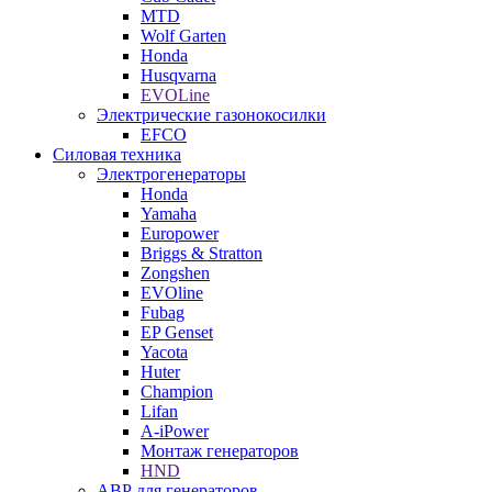
MTD
Wolf Garten
Honda
Husqvarna
EVOLine
Электрические газонокосилки
EFCO
Силовая техника
Электрогенераторы
Honda
Yamaha
Europower
Briggs & Stratton
Zongshen
EVOline
Fubag
EP Genset
Yacota
Huter
Champion
Lifan
A-iPower
Монтаж генераторов
HND
АВР для генераторов