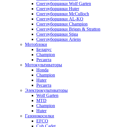
Снегоуборщики Wolf Garten
Снегоуборщики Huter
Снегоуборщики McCulloch
Снегоуборщики AL-KO
Снегоуборщики Champion
Снегоуборщики Briggs & Stratton
Снегоуборщики Stiga
Снегоуборщики Ariens
Мотоблоки
Беларус
Champion
Ресанта
Мотокультиваторы
Honda
Champion
Huter
Ресанта
Электрокультиваторы
Wolf Garten
MTD
Champion
Huter
Газонокосилки
EFCO
Cub Cadet