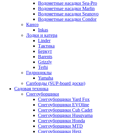
Водометные насадки Sea-Pro
Водометные насадки Marlin
Водометные насадки Seanovo
Водометные насадки Condor
Каноэ
Inkas
Лодки и катера
Linder
Тактика
Беркут
Barents
Grizzly
Terhi
Гидроциклы
Yamaha
Сапборды (SUP-board доски)
Садовая техника
Снегоуборщики
Снегоуборщики Yard Fox
Снегоуборщики EVOline
Снегоуборщики Cub Cadet
Снегоуборщики Husqvarna
Снегоуборщики Honda
Снегоуборщики MTD
Снегоуборщики Herz