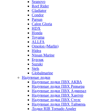
Seanovo
Reef Rider
Gladiator
Condor
Parsun
Calon Gloria
HDX
Honda
Toyama
ALLFA
Omolon (Marlin)
Hidea
Nissan Marine
Бурлак
Suzuki
Stels
Globalmarine
Надувные лодки
Надувные лодки ПВХ АКВА
Надувные лодки ПВХ Ривьера
Надувные лодки ПВХ Адмирал
Надувные лодки ПВХ Хантер
Надувные лодки ПВХ Стелс
Надувные лодки ПВХ Таймень
Лодки RIB Tornado Angler