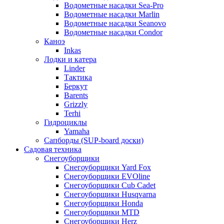
Водометные насадки Sea-Pro
Водометные насадки Marlin
Водометные насадки Seanovo
Водометные насадки Condor
Каноэ
Inkas
Лодки и катера
Linder
Тактика
Беркут
Barents
Grizzly
Terhi
Гидроциклы
Yamaha
Сапборды (SUP-board доски)
Садовая техника
Снегоуборщики
Снегоуборщики Yard Fox
Снегоуборщики EVOline
Снегоуборщики Cub Cadet
Снегоуборщики Husqvarna
Снегоуборщики Honda
Снегоуборщики MTD
Снегоуборщики Herz