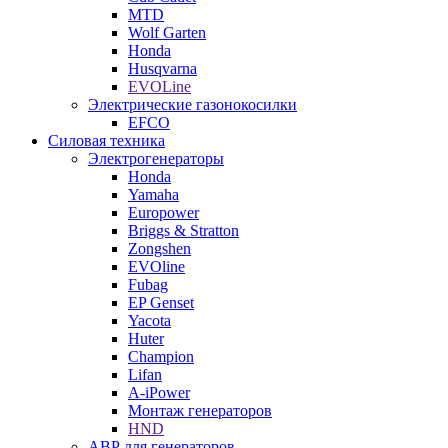
MTD
Wolf Garten
Honda
Husqvarna
EVOLine
Электрические газонокосилки
EFCO
Силовая техника
Электрогенераторы
Honda
Yamaha
Europower
Briggs & Stratton
Zongshen
EVOline
Fubag
EP Genset
Yacota
Huter
Champion
Lifan
A-iPower
Монтаж генераторов
HND
АВР для генераторов