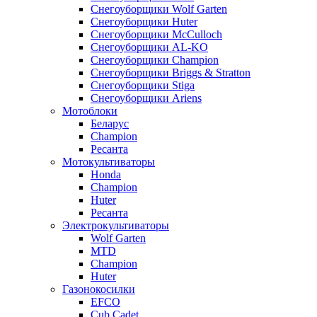
Снегоуборщики Wolf Garten
Снегоуборщики Huter
Снегоуборщики McCulloch
Снегоуборщики AL-KO
Снегоуборщики Champion
Снегоуборщики Briggs & Stratton
Снегоуборщики Stiga
Снегоуборщики Ariens
Мотоблоки
Беларус
Champion
Ресанта
Мотокультиваторы
Honda
Champion
Huter
Ресанта
Электрокультиваторы
Wolf Garten
MTD
Champion
Huter
Газонокосилки
EFCO
Cub Cadet