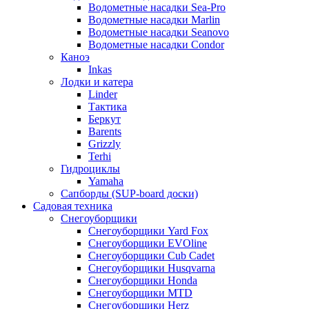
Водометные насадки Sea-Pro
Водометные насадки Marlin
Водометные насадки Seanovo
Водометные насадки Condor
Каноэ
Inkas
Лодки и катера
Linder
Тактика
Беркут
Barents
Grizzly
Terhi
Гидроциклы
Yamaha
Сапборды (SUP-board доски)
Садовая техника
Снегоуборщики
Снегоуборщики Yard Fox
Снегоуборщики EVOline
Снегоуборщики Cub Cadet
Снегоуборщики Husqvarna
Снегоуборщики Honda
Снегоуборщики MTD
Снегоуборщики Herz