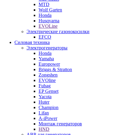
MTD
Wolf Garten
Honda
Husqvarna
EVOLine
Электрические газонокосилки
EFCO
Силовая техника
Электрогенераторы
Honda
Yamaha
Europower
Briggs & Stratton
Zongshen
EVOline
Fubag
EP Genset
Yacota
Huter
Champion
Lifan
A-iPower
Монтаж генераторов
HND
АВР для генераторов