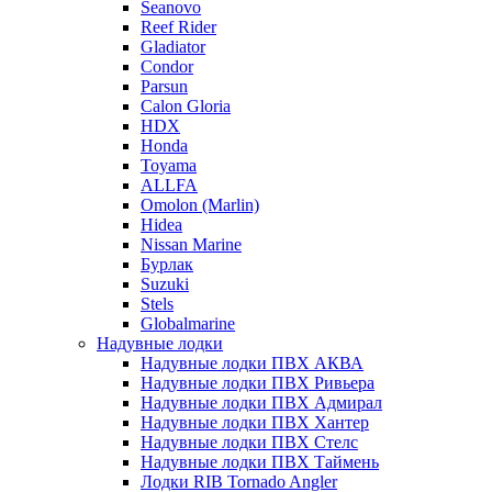
Seanovo
Reef Rider
Gladiator
Condor
Parsun
Calon Gloria
HDX
Honda
Toyama
ALLFA
Omolon (Marlin)
Hidea
Nissan Marine
Бурлак
Suzuki
Stels
Globalmarine
Надувные лодки
Надувные лодки ПВХ АКВА
Надувные лодки ПВХ Ривьера
Надувные лодки ПВХ Адмирал
Надувные лодки ПВХ Хантер
Надувные лодки ПВХ Стелс
Надувные лодки ПВХ Таймень
Лодки RIB Tornado Angler