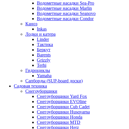
Водометные насадки Sea-Pro
Водометные насадки Marlin
Водометные насадки Seanovo
Водометные насадки Condor
Каноэ
Inkas
Лодки и катера
Linder
Тактика
Беркут
Barents
Grizzly
Terhi
Гидроциклы
Yamaha
Сапборды (SUP-board доски)
Садовая техника
Снегоуборщики
Снегоуборщики Yard Fox
Снегоуборщики EVOline
Снегоуборщики Cub Cadet
Снегоуборщики Husqvarna
Снегоуборщики Honda
Снегоуборщики MTD
Снегоуборщики Herz