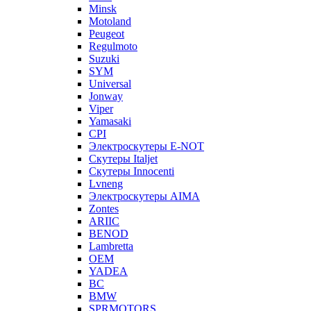
Minsk
Motoland
Peugeot
Regulmoto
Suzuki
SYM
Universal
Jonway
Viper
Yamasaki
CPI
Электроскутеры E-NOT
Скутеры Italjet
Скутеры Innocenti
Lvneng
Электроскутеры AIMA
Zontes
ARIIC
BENOD
Lambretta
OEM
YADEA
BC
BMW
SPRMOTORS