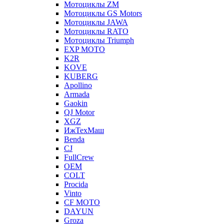
Мотоциклы ZM
Мотоциклы GS Motors
Мотоциклы JAWA
Мотоциклы RATO
Мотоциклы Triumph
EXP MOTO
K2R
KOVE
KUBERG
Apollino
Armada
Gaokin
QJ Motor
XGZ
ИжТехМаш
Benda
CJ
FullCrew
OEM
COLT
Procida
Vinto
CF MOTO
DAYUN
Groza