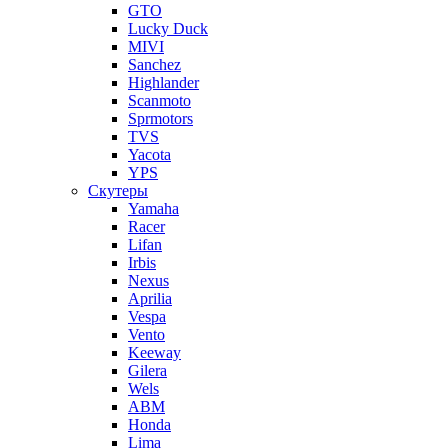
GTO
Lucky Duck
MIVI
Sanchez
Highlander
Scanmoto
Sprmotors
TVS
Yacota
YPS
Скутеры
Yamaha
Racer
Lifan
Irbis
Nexus
Aprilia
Vespa
Vento
Keeway
Gilera
Wels
ABM
Honda
Lima