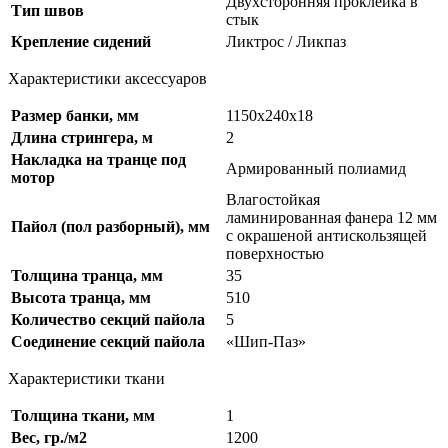
Двухсторонняя проклейка в
Тип швов
стык
Крепление сидений
Ликтрос / Ликпаз
Характеристики аксессуаров
Размер банки, мм
1150х240х18
Длина стрингера, м
2
Накладка на транце под
Армированный полиамид
мотор
Влагостойкая
ламинированная фанера 12 мм
Пайол (пол разборный), мм
с окрашеной антискользящей
поверхностью
Толщина транца, мм
35
Высота транца, мм
510
Количество секций пайола
5
Соединение секций пайола
«Шип-Паз»
Характеристики ткани
Толщина ткани, мм
1
Вес, гр./м2
1200