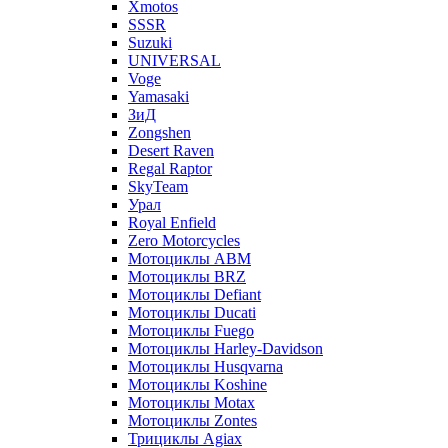
Xmotos
SSSR
Suzuki
UNIVERSAL
Voge
Yamasaki
ЗиД
Zongshen
Desert Raven
Regal Raptor
SkyTeam
Урал
Royal Enfield
Zero Motorcycles
Мотоциклы ABM
Мотоциклы BRZ
Мотоциклы Defiant
Мотоциклы Ducati
Мотоциклы Fuego
Мотоциклы Harley-Davidson
Мотоциклы Husqvarna
Мотоциклы Koshine
Мотоциклы Motax
Мотоциклы Zontes
Трициклы Agiax