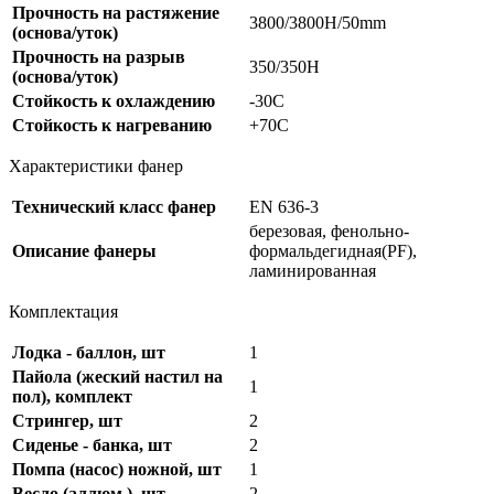
Прочность на растяжение
3800/3800H/50mm
(основа/уток)
Прочность на разрыв
350/350Н
(основа/уток)
Стойкость к охлаждению
-30С
Стойкость к нагреванию
+70C
Характеристики фанер
Технический класс фанер
EN 636-3
березовая, фенольно-
Описание фанеры
формальдегидная(PF),
ламинированная
Комплектация
Лодка - баллон, шт
1
Пайола (жеский настил на
1
пол), комплект
Стрингер, шт
2
Сиденье - банка, шт
2
Помпа (насос) ножной, шт
1
Весло (аллюм.), шт
2