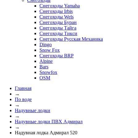
Снегоходы
Снегоходы Yamaha
Снегоходы Irbis
Снегоходы Wels
Снегоходы Буран
Снегоходы Тайга
Снегоходы Тикси
Снегоходы Русская Механика
Dingo
Snow Fox
Снегоходы BRP
Alpine
Bars
Snowfox
OSM
Главная
→
По воде
→
Надувные лодки
→
Надувные лодки ПВХ Адмирал
→
Надувная лодка Адмирал 520