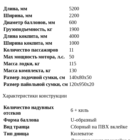
Длина, мм
5200
Ширина, мм
2200
Диаметр баллонов, мм
600
Грузоподъемность, кг
1900
Длина кокпита, мм
4000
Ширина кокпита, мм
1000
Количество пассажиров
11
Max мощность мотора, л.с.
50
Масса лодки, кг
115
Масса комплекта, кг
130
Размер лодочной сумки, см
140х80х50
Размер пайольной сумки, см
120х950х20
Характеристики конструкции
Количество надувных
6 + киль
отсеков
Форма баллона
U-образный
Вид транца
Сборный на ПВХ вклейке
Тип днища
Килеватое