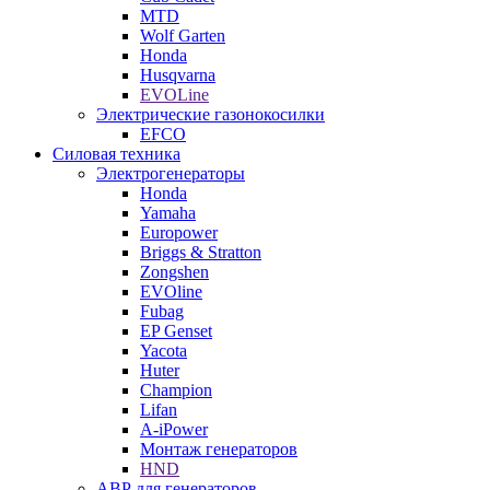
MTD
Wolf Garten
Honda
Husqvarna
EVOLine
Электрические газонокосилки
EFCO
Силовая техника
Электрогенераторы
Honda
Yamaha
Europower
Briggs & Stratton
Zongshen
EVOline
Fubag
EP Genset
Yacota
Huter
Champion
Lifan
A-iPower
Монтаж генераторов
HND
АВР для генераторов