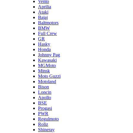
Vento
Aprilia
Ataki
Bajaj
Baltmotors
BMW
Full Crew
GR
Hasky
Honda
Johnny Pag
Kawasaki
MGMoto
Minsk
Moto Guzzi
Motoland
Bison
Loncin
Apollo
BSE
Progasi
PWR
Regulmoto
Roliz
Shineray