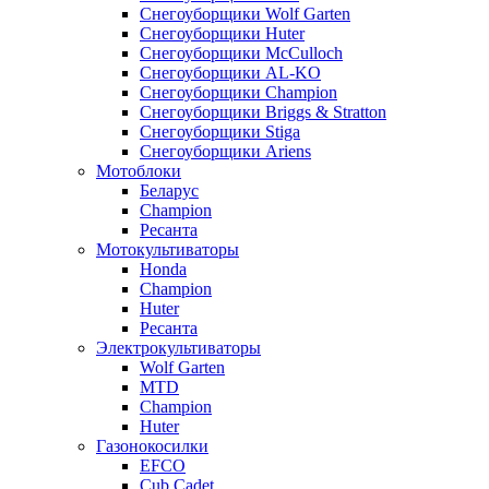
Снегоуборщики Wolf Garten
Снегоуборщики Huter
Снегоуборщики McCulloch
Снегоуборщики AL-KO
Снегоуборщики Champion
Снегоуборщики Briggs & Stratton
Снегоуборщики Stiga
Снегоуборщики Ariens
Мотоблоки
Беларус
Champion
Ресанта
Мотокультиваторы
Honda
Champion
Huter
Ресанта
Электрокультиваторы
Wolf Garten
MTD
Champion
Huter
Газонокосилки
EFCO
Cub Cadet