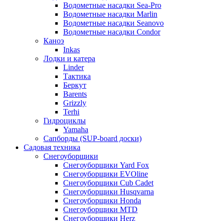
Водометные насадки Sea-Pro
Водометные насадки Marlin
Водометные насадки Seanovo
Водометные насадки Condor
Каноэ
Inkas
Лодки и катера
Linder
Тактика
Беркут
Barents
Grizzly
Terhi
Гидроциклы
Yamaha
Сапборды (SUP-board доски)
Садовая техника
Снегоуборщики
Снегоуборщики Yard Fox
Снегоуборщики EVOline
Снегоуборщики Cub Cadet
Снегоуборщики Husqvarna
Снегоуборщики Honda
Снегоуборщики MTD
Снегоуборщики Herz