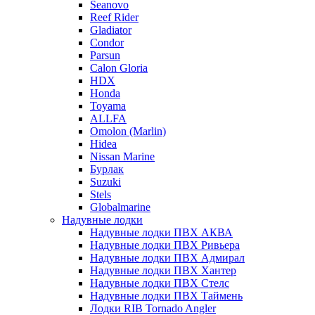
Seanovo
Reef Rider
Gladiator
Condor
Parsun
Calon Gloria
HDX
Honda
Toyama
ALLFA
Omolon (Marlin)
Hidea
Nissan Marine
Бурлак
Suzuki
Stels
Globalmarine
Надувные лодки
Надувные лодки ПВХ АКВА
Надувные лодки ПВХ Ривьера
Надувные лодки ПВХ Адмирал
Надувные лодки ПВХ Хантер
Надувные лодки ПВХ Стелс
Надувные лодки ПВХ Таймень
Лодки RIB Tornado Angler