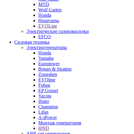
MTD
Wolf Garten
Honda
Husqvarna
EVOLine
Электрические газонокосилки
EFCO
Силовая техника
Электрогенераторы
Honda
Yamaha
Europower
Briggs & Stratton
Zongshen
EVOline
Fubag
EP Genset
Yacota
Huter
Champion
Lifan
A-iPower
Монтаж генераторов
HND
АВР для генераторов