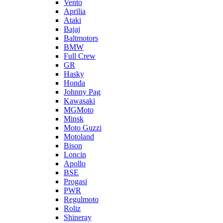
Vento
Aprilia
Ataki
Bajaj
Baltmotors
BMW
Full Crew
GR
Hasky
Honda
Johnny Pag
Kawasaki
MGMoto
Minsk
Moto Guzzi
Motoland
Bison
Loncin
Apollo
BSE
Progasi
PWR
Regulmoto
Roliz
Shineray