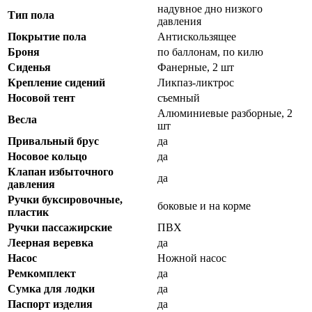
надувное дно низкого
Тип пола
давления
Покрытие пола
Антискользящее
Броня
по баллонам, по килю
Сиденья
Фанерные, 2 шт
Крепление сидений
Ликпаз-ликтрос
Носовой тент
съемный
Алюминиевые разборные, 2
Весла
шт
Привальный брус
да
Носовое кольцо
да
Клапан избыточного
да
давления
Ручки буксировочные,
боковые и на корме
пластик
Ручки пассажирские
ПВХ
Леерная веревка
да
Насос
Ножной насос
Ремкомплект
да
Сумка для лодки
да
Паспорт изделия
да