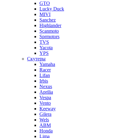
GTO
Lucky Duck
MIVI
Sanchez
Highlander
Scanmoto
Sprmotors
TVS
Yacota
YPS
Скутеры
Yamaha
Racer
Lifan
Irbis
Nexus
Aprilia
Vespa
Vento
Keeway
Gilera
Wels
ABM
Honda
Lima