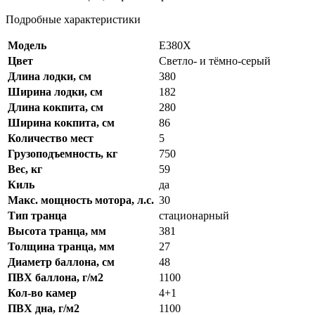
Подробные характеристики
Модель
E380X
Цвет
Светло- и тёмно-серый
Длина лодки, см
380
Ширина лодки, см
182
Длина кокпита, см
280
Ширина кокпита, см
86
Количество мест
5
Грузоподъемность, кг
750
Вес, кг
59
Киль
да
Макс. мощность мотора, л.с.
30
Тип транца
стационарный
Высота транца, мм
381
Толщина транца, мм
27
Диаметр баллона, см
48
ПВХ баллона, г/м2
1100
Кол‑во камер
4+1
ПВХ дна, г/м2
1100