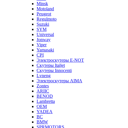
Minsk
Motoland
Peugeot
Regulmoto
Suzuki
SYM
Universal
Jonway
Viper
Yamasaki
CPI
Электроскутеры E-NOT
Скутеры Italjet
Скутеры Innocenti
Lvneng
Электроскутеры AIMA
Zontes
ARIIC
BENOD
Lambretta
OEM
YADEA
BC
BMW
SPRMOTORS