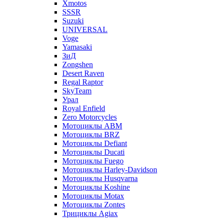
Xmotos
SSSR
Suzuki
UNIVERSAL
Voge
Yamasaki
ЗиД
Zongshen
Desert Raven
Regal Raptor
SkyTeam
Урал
Royal Enfield
Zero Motorcycles
Мотоциклы ABM
Мотоциклы BRZ
Мотоциклы Defiant
Мотоциклы Ducati
Мотоциклы Fuego
Мотоциклы Harley-Davidson
Мотоциклы Husqvarna
Мотоциклы Koshine
Мотоциклы Motax
Мотоциклы Zontes
Трициклы Agiax