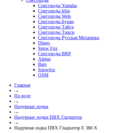
Снегоходы
Снегоходы Yamaha
Снегоходы Irbis
Снегоходы Wels
Снегоходы Буран
Снегоходы Тайга
Снегоходы Тикси
Снегоходы Русская Механика
Dingo
Snow Fox
Снегоходы BRP
Alpine
Bars
Snowfox
OSM
Главная
→
По воде
→
Надувные лодки
→
Надувные лодки ПВХ Гладиатор
→
Надувная лодка ПВХ Гладиатор E 380 X