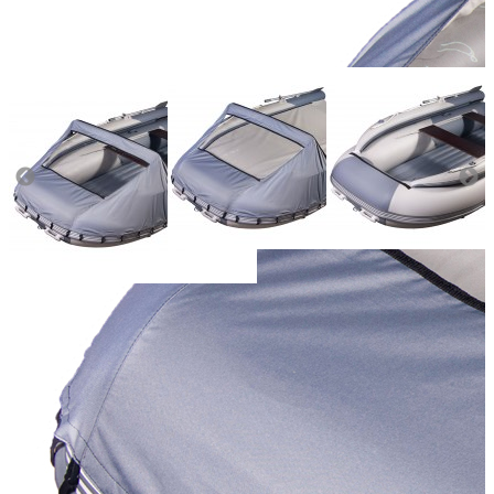
Масса (кг):
59
Макс. мощн. мотора (л.с.):
30
Грузоподъемность (кг):
750
Количество мест:
5
Диаметр баллона (см):
48
Тип пола:
нднд (надувн. низкого давл.)
Плотность материала (г/кв.м):
1100
Добавить к сравнению