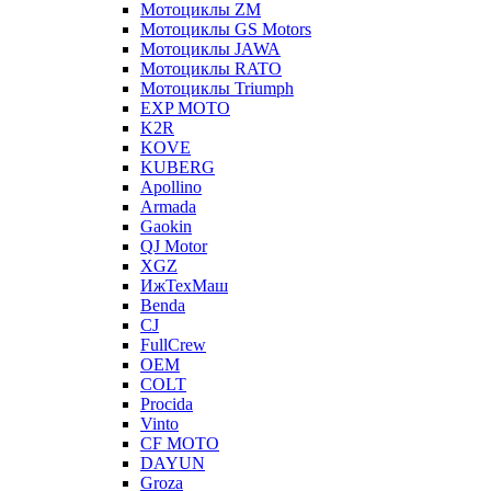
Мотоциклы ZM
Мотоциклы GS Motors
Мотоциклы JAWA
Мотоциклы RATO
Мотоциклы Triumph
EXP MOTO
K2R
KOVE
KUBERG
Apollino
Armada
Gaokin
QJ Motor
XGZ
ИжТехМаш
Benda
CJ
FullCrew
OEM
COLT
Procida
Vinto
CF MOTO
DAYUN
Groza