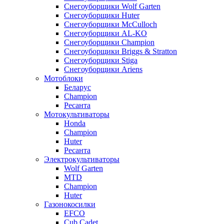
Снегоуборщики Wolf Garten
Снегоуборщики Huter
Снегоуборщики McCulloch
Снегоуборщики AL-KO
Снегоуборщики Champion
Снегоуборщики Briggs & Stratton
Снегоуборщики Stiga
Снегоуборщики Ariens
Мотоблоки
Беларус
Champion
Ресанта
Мотокультиваторы
Honda
Champion
Huter
Ресанта
Электрокультиваторы
Wolf Garten
MTD
Champion
Huter
Газонокосилки
EFCO
Cub Cadet