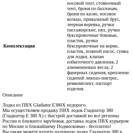
носовой тент, стояночный
тент, броня по баллонам,
броня по килю, носовое
кольцо, привальный брус,
леерная веревка, ручки
пассажирские, пвх, ручки
буксировочные боковые,
пластик, ручки
Комплектация
буксировочные на корме,
пластик, ножной насос, сумка
для лодки, клапан
избыточного давления, 2
алюминиевых весла, 2
фанерных сидения, крепление
сидений ликпаз-ликтрос,
ремкомплект, паспорт
изделия.
Описание
Лодка из ПВХ Gladiator E380X недорого.
Мы осуществляем продажу ПВХ лодок Гладиатор 380
(Гладиатор E 380 X) с быстрой доставкой во все регионы
России и ближнего зарубежья, доставка лодок ПВХ курьером
по Москве и ближайшему Подмосковью - бесплатно!
Вы также можете купить надувную лодку Гладиатор 380 в