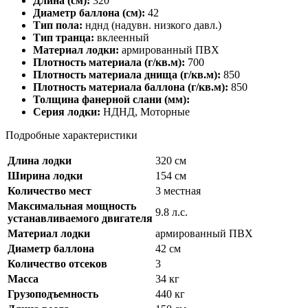
Длина (см):
320
Диаметр баллона (см):
42
Тип пола:
нднд (надувн. низкого давл.)
Тип транца:
вклеенный
Материал лодки:
армированный ПВХ
Плотность материала (г/кв.м):
700
Плотность материала днища (г/кв.м):
850
Плотность материала баллона (г/кв.м):
850
Толщина фанерной слани (мм):
Серия лодки:
НДНД, Моторные
Подробные характеристики
Длина лодки
320 см
Ширина лодки
154 см
Количество мест
3 местная
Максимальная мощность
9.8 л.с.
устанавливаемого двигателя
Материал лодки
армированный ПВХ
Диаметр баллона
42 см
Количество отсеков
3
Масса
34 кг
Грузоподъемность
440 кг