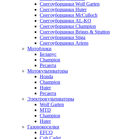
Снегоуборщики Wolf Garten
Снегоуборщики Huter
Снегоуборщики McCulloch
Снегоуборщики AL-KO
Снегоуборщики Champion
Снегоуборщики Briggs & Stratton
Снегоуборщики Stiga
Снегоуборщики Ariens
Мотоблоки
Беларус
Champion
Ресанта
Мотокультиваторы
Honda
Champion
Huter
Ресанта
Электрокультиваторы
Wolf Garten
MTD
Champion
Huter
Газонокосилки
EFCO
Cub Cadet