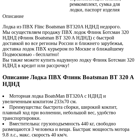
ремкомплект, сумка для
лодки, паспорт изделия
Описание
Лодка из ПВХ Flinc Boatsman BT320A НДНД недорого.
Мы осуществляем продажу ПВХ лодок Флинк Ботсман 320
НДНД (Флинк Boatsman BT 320 A НДНД) с быстрой
доставкой во все регионы России и ближнего зарубежья,
доставка лодок ПВХ курьером по Москве и ближайшему
Подмосковью - бесплатно!
Вы также можете купить надувную лодку Флинк Ботсман 320
НДНД в кредит или рассрочку!
Описание Лодка ПВХ Флинк Boatsman BT 320 A
НДНД
Моторная лодка BoatsMan BT320A с НДНД и
увеличенным кокпитом 233x70 см.
Преимущества: быстрота сборки, широкий кокпит,
плавный ход при волнении, небольшой вес, удобство
транспортировки.
Вместительна: грузоподъемность 440 кг, свободно
размещаются 3 человека и вещи. Быстрая: мощность мотора
9.8 л.с., макс. скорость 40 км/ч.