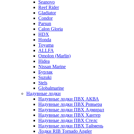
Seanovo
Reef Rider
Gladiator
Condor
Parsun
Calon Gloria
HDX
Honda
Toyama
ALLFA
Omolon (Marlin)
Hidea
Nissan Marine
Бурлак
Suzuki
Stels
Globalmarine
Надувные лодки
Надувные лодки ПВХ АКВА
Надувные лодки ПВХ Ривьера
Надувные лодки ПВХ Адмирал
Надувные лодки ПВХ Хантер
Надувные лодки ПВХ Стелс
Надувные лодки ПВХ Таймень
Лодки RIB Tornado Angler