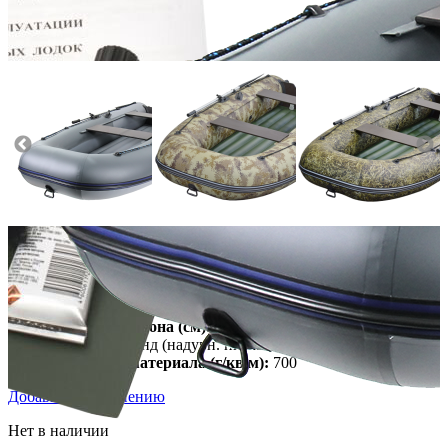
Масса (кг):
34
Макс. мощн. мотора (л.с.):
9.8
Грузоподъемность (кг):
440
Количество мест:
3
Диаметр баллона (см):
42
Тип пола:
нднд (надувн. низкого давл.)
Плотность материала (г/кв.м):
700
Добавить к сравнению
Нет в наличии