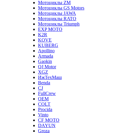
Мотоциклы ZM
Мотоциклы GS Motors
Мотоциклы JAWA
Мотоциклы RATO
Мотоциклы Triumph
EXP MOTO
K2R
KOVE
KUBERG
Apollino
Armada
Gaokin
QJ Motor
XGZ
ИжТехМаш
Benda
CJ
FullCrew
OEM
COLT
Procida
Vinto
CF MOTO
DAYUN
Groza