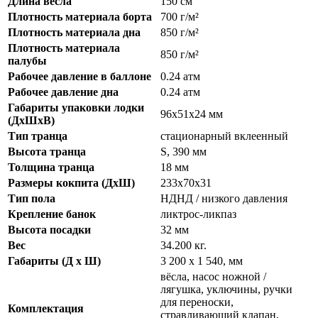
Длина весла
150 см
Плотность материала борта
700 г/м²
Плотность материала дна
850 г/м²
Плотность материала
850 г/м²
палубы
Рабочее давление в баллоне
0.24 атм
Рабочее давление дна
0.24 атм
Габариты упаковки лодки
96х51х24 мм
(ДхШхВ)
Тип транца
стационарный вклеенный
Высота транца
S, 390 мм
Толщина транца
18 мм
Размеры кокпита (ДхШ)
233х70х31
Тип пола
НДНД / низкого давления
Крепление банок
ликтрос-ликпаз
Высота посадки
32 мм
Вес
34.200 кг.
Габариты (Д x Ш)
3 200 x 1 540, мм
вёсла, насос ножной /
лягушка, уключины, ручки
для переноски,
Комплектация
стравливающий клапан,