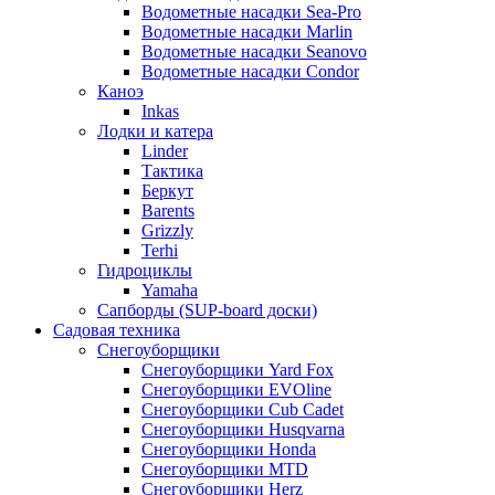
Водометные насадки Sea-Pro
Водометные насадки Marlin
Водометные насадки Seanovo
Водометные насадки Condor
Каноэ
Inkas
Лодки и катера
Linder
Тактика
Беркут
Barents
Grizzly
Terhi
Гидроциклы
Yamaha
Сапборды (SUP-board доски)
Садовая техника
Снегоуборщики
Снегоуборщики Yard Fox
Снегоуборщики EVOline
Снегоуборщики Cub Cadet
Снегоуборщики Husqvarna
Снегоуборщики Honda
Снегоуборщики MTD
Снегоуборщики Herz