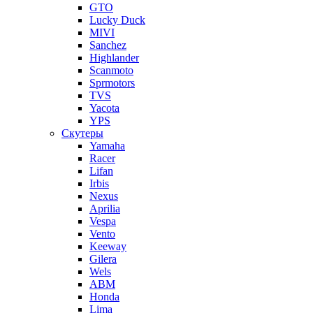
GTO
Lucky Duck
MIVI
Sanchez
Highlander
Scanmoto
Sprmotors
TVS
Yacota
YPS
Скутеры
Yamaha
Racer
Lifan
Irbis
Nexus
Aprilia
Vespa
Vento
Keeway
Gilera
Wels
ABM
Honda
Lima