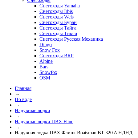
Снегоходы
Снегоходы Yamaha
Снегоходы Irbis
Снегоходы Wels
Снегоходы Буран
Снегоходы Тайга
Снегоходы Тикси
Снегоходы Русская Механика
Dingo
Snow Fox
Снегоходы BRP
Alpine
Bars
Snowfox
OSM
Главная
→
По воде
→
Надувные лодки
→
Надувные лодки ПВХ Flinc
→
Надувная лодка ПВХ Флинк Boatsman BT 320 A НДНД