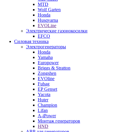
MTD
Wolf Garten
Honda
Husqvarna
EVOLine
Электрические газонокосилки
EFCO
Силовая техника
Электрогенераторы
Honda
Yamaha
Europower
Briggs & Stratton
Zongshen
EVOline
Fubag
EP Genset
Yacota
Huter
Champion
Lifan
A-iPower
Монтаж генераторов
HND
АВР для генераторов