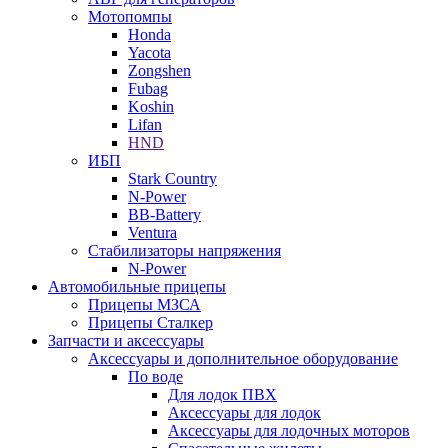
Мотопомпы
Honda
Yacota
Zongshen
Fubag
Koshin
Lifan
HND
ИБП
Stark Country
N-Power
BB-Battery
Ventura
Стабилизаторы напряжения
N-Power
Автомобильные прицепы
Прицепы МЗСА
Прицепы Сталкер
Запчасти и аксессуары
Аксессуары и дополнительное оборудование
По воде
Для лодок ПВХ
Аксессуары для лодок
Аксессуары для лодочных моторов