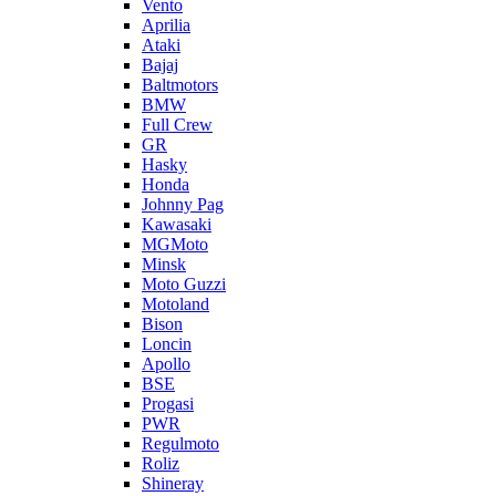
Vento
Aprilia
Ataki
Bajaj
Baltmotors
BMW
Full Crew
GR
Hasky
Honda
Johnny Pag
Kawasaki
MGMoto
Minsk
Moto Guzzi
Motoland
Bison
Loncin
Apollo
BSE
Progasi
PWR
Regulmoto
Roliz
Shineray