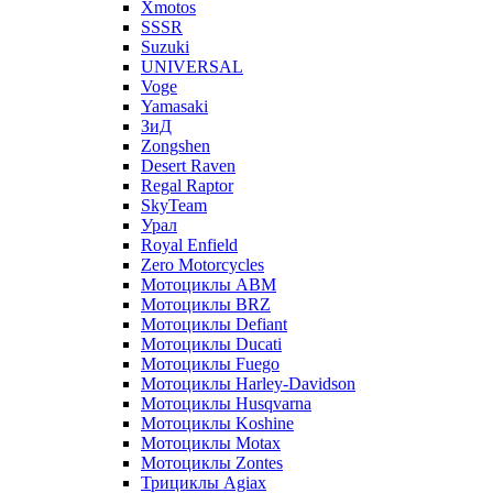
Xmotos
SSSR
Suzuki
UNIVERSAL
Voge
Yamasaki
ЗиД
Zongshen
Desert Raven
Regal Raptor
SkyTeam
Урал
Royal Enfield
Zero Motorcycles
Мотоциклы ABM
Мотоциклы BRZ
Мотоциклы Defiant
Мотоциклы Ducati
Мотоциклы Fuego
Мотоциклы Harley-Davidson
Мотоциклы Husqvarna
Мотоциклы Koshine
Мотоциклы Motax
Мотоциклы Zontes
Трициклы Agiax