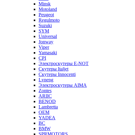
Minsk
Motoland
Peugeot
Regulmoto
Suzuki
SYM
Universal
Jonway
Viper
Yamasaki
CPI
Электроскутеры E-NOT
Скутеры Italjet
Скутеры Innocenti
Lvneng
Электроскутеры AIMA
Zontes
ARIIC
BENOD
Lambretta
OEM
YADEA
BC
BMW
SPRMOTORS