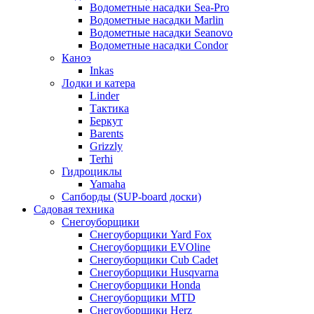
Водометные насадки Sea-Pro
Водометные насадки Marlin
Водометные насадки Seanovo
Водометные насадки Condor
Каноэ
Inkas
Лодки и катера
Linder
Тактика
Беркут
Barents
Grizzly
Terhi
Гидроциклы
Yamaha
Сапборды (SUP-board доски)
Садовая техника
Снегоуборщики
Снегоуборщики Yard Fox
Снегоуборщики EVOline
Снегоуборщики Cub Cadet
Снегоуборщики Husqvarna
Снегоуборщики Honda
Снегоуборщики MTD
Снегоуборщики Herz