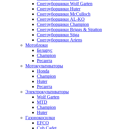
Снегоуборщики Wolf Garten
Снегоуборщики Huter
Снегоуборщики McCulloch
Снегоуборщики AL-KO
Снегоуборщики Champion
Снегоуборщики Briggs & Stratton
Снегоуборщики Stiga
Снегоуборщики Ariens
Мотоблоки
Беларус
Champion
Ресанта
Мотокультиваторы
Honda
Champion
Huter
Ресанта
Электрокультиваторы
Wolf Garten
MTD
Champion
Huter
Газонокосилки
EFCO
Cub Cadet