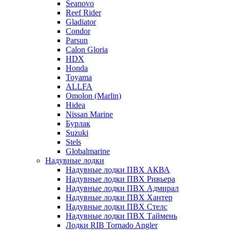
Seanovo
Reef Rider
Gladiator
Condor
Parsun
Calon Gloria
HDX
Honda
Toyama
ALLFA
Omolon (Marlin)
Hidea
Nissan Marine
Бурлак
Suzuki
Stels
Globalmarine
Надувные лодки
Надувные лодки ПВХ АКВА
Надувные лодки ПВХ Ривьера
Надувные лодки ПВХ Адмирал
Надувные лодки ПВХ Хантер
Надувные лодки ПВХ Стелс
Надувные лодки ПВХ Таймень
Лодки RIB Tornado Angler