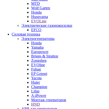
MTD
Wolf Garten
Honda
Husqvarna
EVOLine
Электрические газонокосилки
EFCO
Силовая техника
Электрогенераторы
Honda
Yamaha
Europower
Briggs & Stratton
Zongshen
EVOline
Fubag
EP Genset
Yacota
Huter
Champion
Lifan
A-iPower
Монтаж генераторов
HND
АВР для генераторов