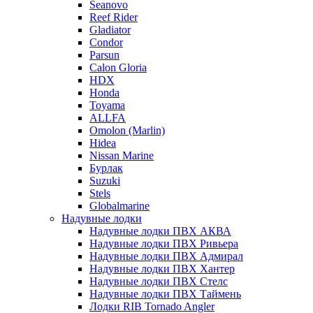
Seanovo
Reef Rider
Gladiator
Condor
Parsun
Calon Gloria
HDX
Honda
Toyama
ALLFA
Omolon (Marlin)
Hidea
Nissan Marine
Бурлак
Suzuki
Stels
Globalmarine
Надувные лодки
Надувные лодки ПВХ АКВА
Надувные лодки ПВХ Ривьера
Надувные лодки ПВХ Адмирал
Надувные лодки ПВХ Хантер
Надувные лодки ПВХ Стелс
Надувные лодки ПВХ Таймень
Лодки RIB Tornado Angler