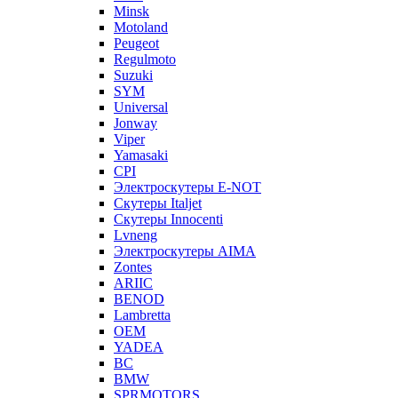
Minsk
Motoland
Peugeot
Regulmoto
Suzuki
SYM
Universal
Jonway
Viper
Yamasaki
CPI
Электроскутеры E-NOT
Скутеры Italjet
Скутеры Innocenti
Lvneng
Электроскутеры AIMA
Zontes
ARIIC
BENOD
Lambretta
OEM
YADEA
BC
BMW
SPRMOTORS