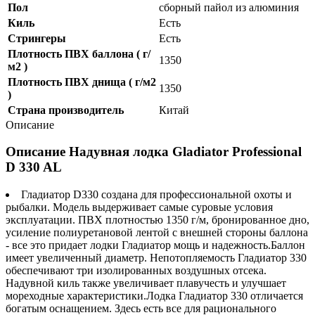
Пол
сборный пайол из алюминия
Киль
Есть
Стрингеры
Есть
Плотность ПВХ баллона ( г/
1350
м2 )
Плотность ПВХ днища ( г/м2
1350
)
Страна производитель
Китай
Описание
Описание Надувная лодка Gladiator Professional
D 330 AL
Гладиатор D330 создана для профессиональной охоты и
рыбалки. Модель выдерживает самые суровые условия
эксплуатации. ПВХ плотностью 1350 г/м, бронированное дно,
усиление полиуретановой лентой с внешней стороны баллона
- все это придает лодки Гладиатор мощь и надежность.Баллон
имеет увеличенный диаметр. Непотопляемость Гладиатор 330
обеспечивают три изолированных воздушных отсека.
Надувной киль также увеличивает плавучесть и улучшает
мореходные характеристики.Лодка Гладиатор 330 отличается
богатым оснащением. Здесь есть все для рационального