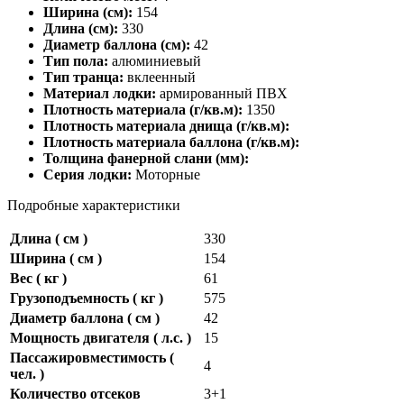
Ширина (см):
154
Длина (см):
330
Диаметр баллона (см):
42
Тип пола:
алюминиевый
Тип транца:
вклеенный
Материал лодки:
армированный ПВХ
Плотность материала (г/кв.м):
1350
Плотность материала днища (г/кв.м):
Плотность материала баллона (г/кв.м):
Толщина фанерной слани (мм):
Серия лодки:
Моторные
Подробные характеристики
Длина ( см )
330
Ширина ( см )
154
Вес ( кг )
61
Грузоподъемность ( кг )
575
Диаметр баллона ( см )
42
Мощность двигателя ( л.с. )
15
Пассажировместимость (
4
чел. )
Количество отсеков
3+1