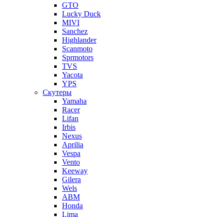
GTO
Lucky Duck
MIVI
Sanchez
Highlander
Scanmoto
Sprmotors
TVS
Yacota
YPS
Скутеры
Yamaha
Racer
Lifan
Irbis
Nexus
Aprilia
Vespa
Vento
Keeway
Gilera
Wels
ABM
Honda
Lima