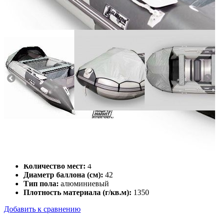
Масса (кг):
57
Макс. мощн. мотора (л.с.):
15
Грузоподъемность (кг):
575
Количество мест:
4
Диаметр баллона (см):
42
Тип пола:
алюминиевый
Плотность материала (г/кв.м):
1350
Добавить к сравнению