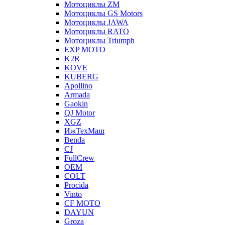
Мотоциклы ZM
Мотоциклы GS Motors
Мотоциклы JAWA
Мотоциклы RATO
Мотоциклы Triumph
EXP MOTO
K2R
KOVE
KUBERG
Apollino
Armada
Gaokin
QJ Motor
XGZ
ИжТехМаш
Benda
CJ
FullCrew
OEM
COLT
Procida
Vinto
CF MOTO
DAYUN
Groza