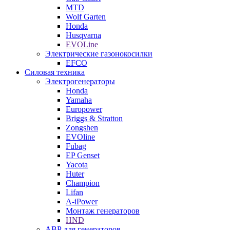
MTD
Wolf Garten
Honda
Husqvarna
EVOLine
Электрические газонокосилки
EFCO
Силовая техника
Электрогенераторы
Honda
Yamaha
Europower
Briggs & Stratton
Zongshen
EVOline
Fubag
EP Genset
Yacota
Huter
Champion
Lifan
A-iPower
Монтаж генераторов
HND
АВР для генераторов