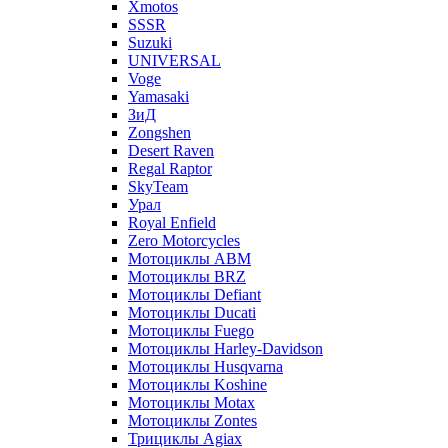
Xmotos
SSSR
Suzuki
UNIVERSAL
Voge
Yamasaki
ЗиД
Zongshen
Desert Raven
Regal Raptor
SkyTeam
Урал
Royal Enfield
Zero Motorcycles
Мотоциклы ABM
Мотоциклы BRZ
Мотоциклы Defiant
Мотоциклы Ducati
Мотоциклы Fuego
Мотоциклы Harley-Davidson
Мотоциклы Husqvarna
Мотоциклы Koshine
Мотоциклы Motax
Мотоциклы Zontes
Трициклы Agiax