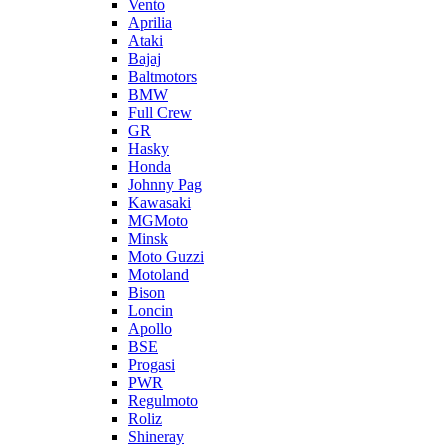
Vento
Aprilia
Ataki
Bajaj
Baltmotors
BMW
Full Crew
GR
Hasky
Honda
Johnny Pag
Kawasaki
MGMoto
Minsk
Moto Guzzi
Motoland
Bison
Loncin
Apollo
BSE
Progasi
PWR
Regulmoto
Roliz
Shineray