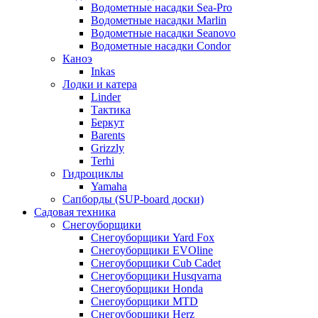
Водометные насадки Sea-Pro
Водометные насадки Marlin
Водометные насадки Seanovo
Водометные насадки Condor
Каноэ
Inkas
Лодки и катера
Linder
Тактика
Беркут
Barents
Grizzly
Terhi
Гидроциклы
Yamaha
Сапборды (SUP-board доски)
Садовая техника
Снегоуборщики
Снегоуборщики Yard Fox
Снегоуборщики EVOline
Снегоуборщики Cub Cadet
Снегоуборщики Husqvarna
Снегоуборщики Honda
Снегоуборщики MTD
Снегоуборщики Herz