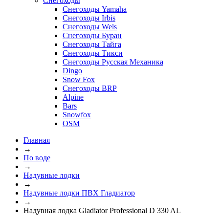
Снегоходы
Снегоходы Yamaha
Снегоходы Irbis
Снегоходы Wels
Снегоходы Буран
Снегоходы Тайга
Снегоходы Тикси
Снегоходы Русская Механика
Dingo
Snow Fox
Снегоходы BRP
Alpine
Bars
Snowfox
OSM
Главная
→
По воде
→
Надувные лодки
→
Надувные лодки ПВХ Гладиатор
→
Надувная лодка Gladiator Professional D 330 AL