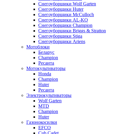
Снегоуборщики Wolf Garten
Снегоуборщики Huter
Снегоуборщики McCulloch
Снегоуборщики AL-KO
Снегоуборщики Champion
Снегоуборщики Briggs & Stratton
Снегоуборщики Stiga
Снегоуборщики Ariens
Мотоблоки
Беларус
Champion
Ресанта
Мотокультиваторы
Honda
Champion
Huter
Ресанта
Электрокультиваторы
Wolf Garten
MTD
Champion
Huter
Газонокосилки
EFCO
Cub Cadet