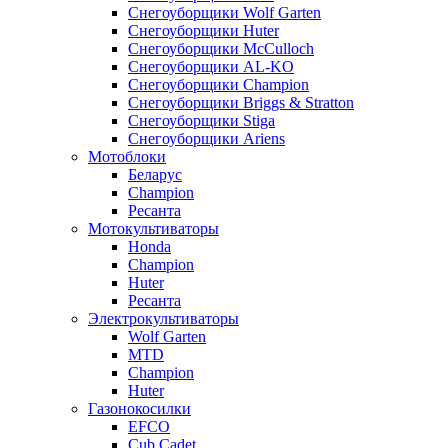
Снегоуборщики Wolf Garten
Снегоуборщики Huter
Снегоуборщики McCulloch
Снегоуборщики AL-KO
Снегоуборщики Champion
Снегоуборщики Briggs & Stratton
Снегоуборщики Stiga
Снегоуборщики Ariens
Мотоблоки
Беларус
Champion
Ресанта
Мотокультиваторы
Honda
Champion
Huter
Ресанта
Электрокультиваторы
Wolf Garten
MTD
Champion
Huter
Газонокосилки
EFCO
Cub Cadet