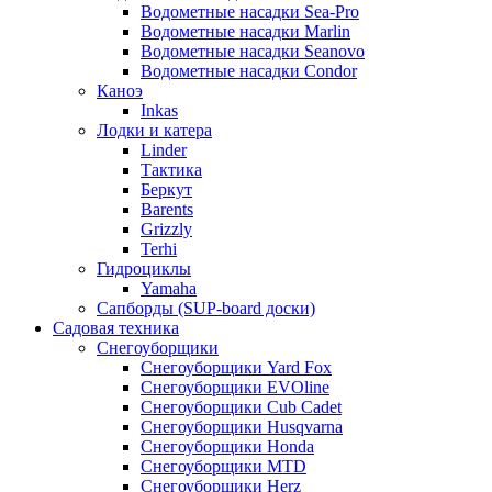
Водометные насадки Sea-Pro
Водометные насадки Marlin
Водометные насадки Seanovo
Водометные насадки Condor
Каноэ
Inkas
Лодки и катера
Linder
Тактика
Беркут
Barents
Grizzly
Terhi
Гидроциклы
Yamaha
Сапборды (SUP-board доски)
Садовая техника
Снегоуборщики
Снегоуборщики Yard Fox
Снегоуборщики EVOline
Снегоуборщики Cub Cadet
Снегоуборщики Husqvarna
Снегоуборщики Honda
Снегоуборщики MTD
Снегоуборщики Herz