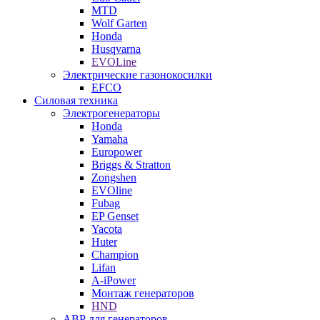
MTD
Wolf Garten
Honda
Husqvarna
EVOLine
Электрические газонокосилки
EFCO
Силовая техника
Электрогенераторы
Honda
Yamaha
Europower
Briggs & Stratton
Zongshen
EVOline
Fubag
EP Genset
Yacota
Huter
Champion
Lifan
A-iPower
Монтаж генераторов
HND
АВР для генераторов