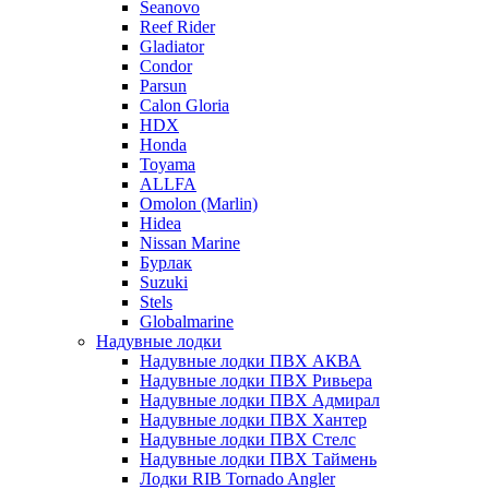
Seanovo
Reef Rider
Gladiator
Condor
Parsun
Calon Gloria
HDX
Honda
Toyama
ALLFA
Omolon (Marlin)
Hidea
Nissan Marine
Бурлак
Suzuki
Stels
Globalmarine
Надувные лодки
Надувные лодки ПВХ АКВА
Надувные лодки ПВХ Ривьера
Надувные лодки ПВХ Адмирал
Надувные лодки ПВХ Хантер
Надувные лодки ПВХ Стелс
Надувные лодки ПВХ Таймень
Лодки RIB Tornado Angler