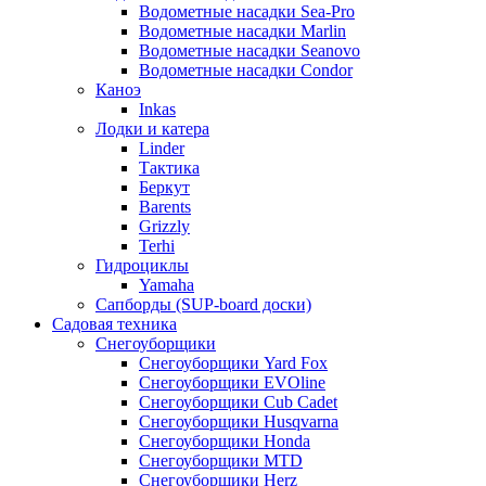
Водометные насадки Sea-Pro
Водометные насадки Marlin
Водометные насадки Seanovo
Водометные насадки Condor
Каноэ
Inkas
Лодки и катера
Linder
Тактика
Беркут
Barents
Grizzly
Terhi
Гидроциклы
Yamaha
Сапборды (SUP-board доски)
Садовая техника
Снегоуборщики
Снегоуборщики Yard Fox
Снегоуборщики EVOline
Снегоуборщики Cub Cadet
Снегоуборщики Husqvarna
Снегоуборщики Honda
Снегоуборщики MTD
Снегоуборщики Herz