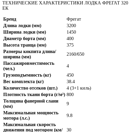
ТЕХНИЧЕСКИЕ ХАРАКТЕРИСТИКИ ЛОДКА ФРЕГАТ 320
ЕК
Бренд
Фрегат
Длина лодки (мм)
3200
Ширина лодки (мм)
1450
Диаметр борта (мм)
400
Высота транца (мм)
375
Размеры кокпита длина/
2160/650
ширина (мм)
Пассажировместимость
4
(чел.)
Грузоподъемность (кг)
450
Вес комплекта (кг)
38.4
Количество отсеков (шт.)
4 (3+1 киль)
Плотность ткани борта (г/м²)
800
Толщина фанерной слани
9
(мм)
Максимальная мощность
9.8
мотора (л.с.)
Максимальная скорость
движения под мотором (км/
30