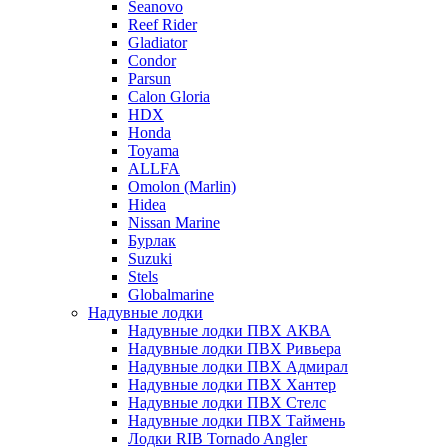
Seanovo
Reef Rider
Gladiator
Condor
Parsun
Calon Gloria
HDX
Honda
Toyama
ALLFA
Omolon (Marlin)
Hidea
Nissan Marine
Бурлак
Suzuki
Stels
Globalmarine
Надувные лодки
Надувные лодки ПВХ АКВА
Надувные лодки ПВХ Ривьера
Надувные лодки ПВХ Адмирал
Надувные лодки ПВХ Хантер
Надувные лодки ПВХ Стелс
Надувные лодки ПВХ Таймень
Лодки RIB Tornado Angler