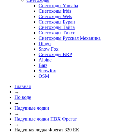
Снегоходы
Снегоходы Yamaha
Снегоходы Irbis
Снегоходы Wels
Снегоходы Буран
Снегоходы Тайга
Снегоходы Тикси
Снегоходы Русская Механика
Dingo
Snow Fox
Снегоходы BRP
Alpine
Bars
Snowfox
OSM
Главная
→
По воде
→
Надувные лодки
→
Надувные лодки ПВХ Фрегат
→
Надувная лодка Фрегат 320 ЕК