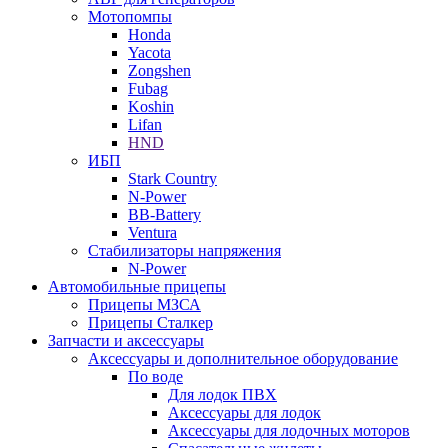
Мотопомпы
Honda
Yacota
Zongshen
Fubag
Koshin
Lifan
HND
ИБП
Stark Country
N-Power
BB-Battery
Ventura
Стабилизаторы напряжения
N-Power
Автомобильные прицепы
Прицепы МЗСА
Прицепы Сталкер
Запчасти и аксессуары
Аксессуары и дополнительное оборудование
По воде
Для лодок ПВХ
Аксессуары для лодок
Аксессуары для лодочных моторов