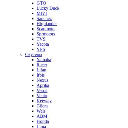
GTO
Lucky Duck
MIVI
Sanchez
Highlander
Scanmoto
Sprmotors
TVS
Yacota
YPS
Скутеры
Yamaha
Racer
Lifan
Irbis
Nexus
Aprilia
Vespa
Vento
Keeway
Gilera
Wels
ABM
Honda
Lima