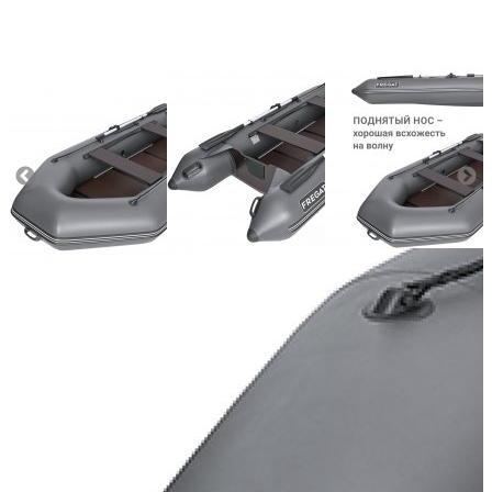
Масса (кг):
38.4
Макс. мощн. мотора (л.с.):
9.8
Грузоподъемность (кг):
450
Количество мест:
4
Диаметр баллона (см):
40
Тип пола:
морская фанера
Плотность материала (г/кв.м):
800
Добавить к сравнению