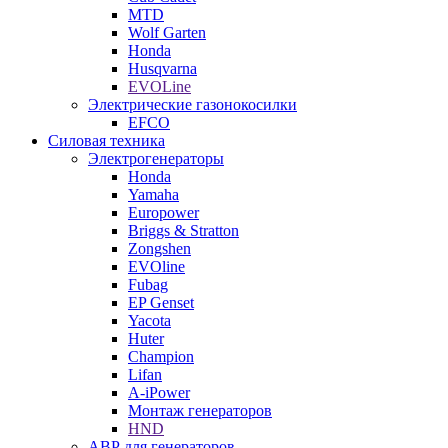
MTD
Wolf Garten
Honda
Husqvarna
EVOLine
Электрические газонокосилки
EFCO
Силовая техника
Электрогенераторы
Honda
Yamaha
Europower
Briggs & Stratton
Zongshen
EVOline
Fubag
EP Genset
Yacota
Huter
Champion
Lifan
A-iPower
Монтаж генераторов
HND
АВР для генераторов