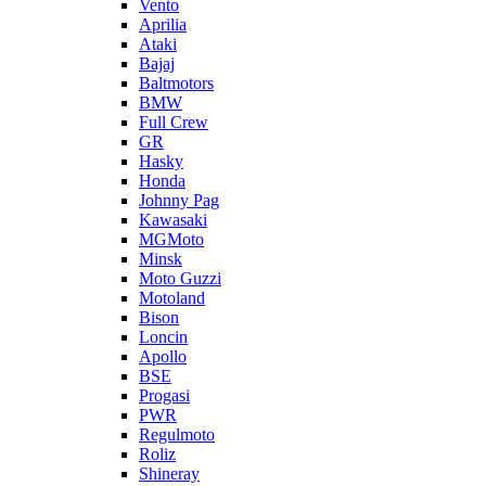
Vento
Aprilia
Ataki
Bajaj
Baltmotors
BMW
Full Crew
GR
Hasky
Honda
Johnny Pag
Kawasaki
MGMoto
Minsk
Moto Guzzi
Motoland
Bison
Loncin
Apollo
BSE
Progasi
PWR
Regulmoto
Roliz
Shineray