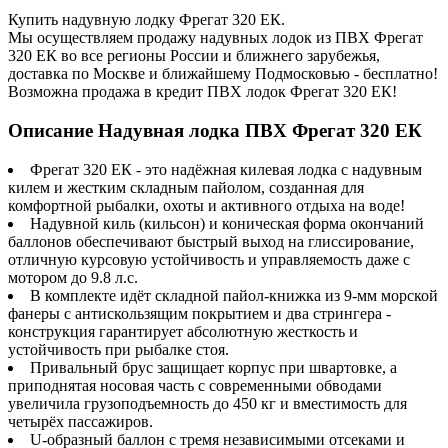
Купить надувную лодку Фрегат 320 ЕК.
Мы осуществляем продажу надувных лодок из ПВХ Фрегат
320 ЕК во все регионы России и ближнего зарубежья,
доставка по Москве и ближайшему Подмосковью - бесплатно!
Возможна продажа в кредит ПВХ лодок Фрегат 320 ЕК!
Описание Надувная лодка ПВХ Фрегат 320 ЕК
Фрегат 320 ЕК - это надёжная килевая лодка с надувным
килем и жестким складным пайолом, созданная для
комфортной рыбалки, охоты и активного отдыха на воде!
Надувной киль (кильсон) и коническая форма окончаний
баллонов обеспечивают быстрый выход на глиссирование,
отличную курсовую устойчивость и управляемость даже с
мотором до 9.8 л.с.
В комплекте идёт складной пайол-книжка из 9-мм морской
фанеры с антискользящим покрытием и два стрингера -
конструкция гарантирует абсолютную жесткость и
устойчивость при рыбалке стоя.
Привальный брус защищает корпус при швартовке, а
приподнятая носовая часть с современными обводами
увеличила грузоподъемность до 450 кг и вместимость для
четырёх пассажиров.
U-образный баллон с тремя независимыми отсеками и