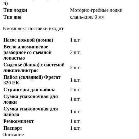
ч)
Тип лодки
Моторно-гребные лодки
Тип дна
слань-киль 9 мм
В комплект поставки входит
Насос ножной (помпа)
1 шт.
Весло алюминиевое
разборное со съемной
2 шт.
лопастью
Сиденье (банка) с системой
2 шт.
ликпаз/ликтрос
Пайол (складной) Фрегат
1 шт.
320 ЕК
Стрингеры для пайола
2 шт.
Сумка упаковочная для
1 шт.
лодки
Сумка упаковочная для
1 шт.
пайола
Ремкомплект
1 шт.
Паспорт
1 шт.
Описание