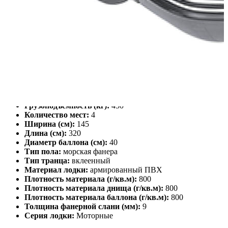
Характеристики
Описание
Дополнения к товару
Видео
Отзывы
Характеристики
Масса (кг):
38.4
Макс. мощн. мотора (л.с.):
9.8
Грузоподъемность (кг):
450
Количество мест:
4
Ширина (см):
145
Длина (см):
320
Диаметр баллона (см):
40
Тип пола:
морская фанера
Тип транца:
вклеенный
Материал лодки:
армированный ПВХ
Плотность материала (г/кв.м):
800
Плотность материала днища (г/кв.м):
800
Плотность материала баллона (г/кв.м):
800
Толщина фанерной слани (мм):
9
Серия лодки:
Моторные