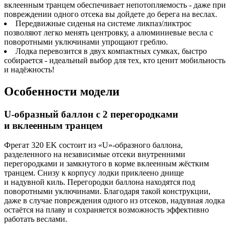
вклеенным транцем обеспечивает непотопляемость - даже при
повреждении одного отсека вы дойдете до берега на веслах.
Передвижные сиденья на системе ликпаз/ликтрос
позволяют легко менять центровку, а алюминиевые весла с
поворотными уключинами упрощают греблю.
Лодка перевозится в двух компактных сумках, быстро
собирается - идеальный выбор для тех, кто ценит мобильность
и надёжность!
Особенности модели
U-образный баллон с 2 перегородками
и вклеенным транцем
Фрегат 320 EK состоит из «U»-образного баллона,
разделенного на независимые отсеки внутренними
перегородками и замкнутого в корме вклеенным жёстким
транцем. Снизу к корпусу лодки приклеено днище
и надувной киль. Перегородки баллона находятся под
поворотными уключинами. Благодаря такой конструкции,
даже в случае повреждения одного из отсеков, надувная лодка
остаётся на плаву и сохраняется возможность эффективно
работать веслами.