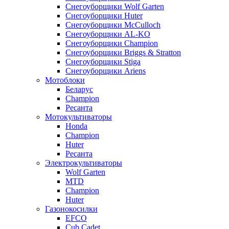
Снегоуборщики Wolf Garten
Снегоуборщики Huter
Снегоуборщики McCulloch
Снегоуборщики AL-KO
Снегоуборщики Champion
Снегоуборщики Briggs & Stratton
Снегоуборщики Stiga
Снегоуборщики Ariens
Мотоблоки
Беларус
Champion
Ресанта
Мотокультиваторы
Honda
Champion
Huter
Ресанта
Электрокультиваторы
Wolf Garten
MTD
Champion
Huter
Газонокосилки
EFCO
Cub Cadet