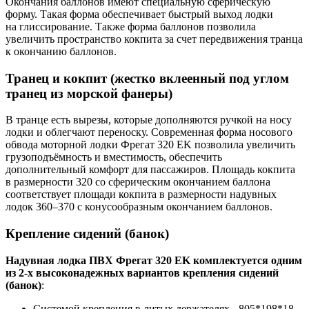
Окончания баллонов имеют специальную сферическую
форму. Такая форма обеспечивает быстрый выход лодки
на глиссирование. Также форма баллонов позволила
увеличить пространство кокпита за счет передвижения транца
к окончанию баллонов.
Транец и кокпит (жестко вклеенный под углом
транец из морской фанеры)
В транце есть вырезы, которые дополняются ручкой на носу
лодки и облегчают переноску. Современная форма носового
обвода моторной лодки Фрегат 320 EK позволила увеличить
грузоподъёмность и вместимость, обеспечить
дополнительный комфорт для пассажиров. Площадь кокпита
в размерности 320 со сферическим окончанием баллона
соответствует площади кокпита в размерности надувных
лодок 360–370 с конусообразным окончанием баллонов.
Крепление сидений (банок)
Надувная лодка ПВХ Фрегат 320 EK комплектуется одним
из 2-х высоконадежных вариантов крепления сидений
(банок)
:
Системой крепления в литых держателях - 805*198*18