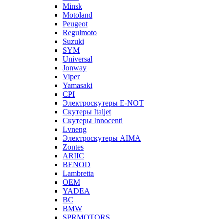
Minsk
Motoland
Peugeot
Regulmoto
Suzuki
SYM
Universal
Jonway
Viper
Yamasaki
CPI
Электроскутеры E-NOT
Скутеры Italjet
Скутеры Innocenti
Lvneng
Электроскутеры AIMA
Zontes
ARIIC
BENOD
Lambretta
OEM
YADEA
BC
BMW
SPRMOTORS