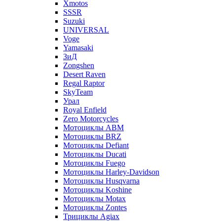
Xmotos
SSSR
Suzuki
UNIVERSAL
Voge
Yamasaki
ЗиД
Zongshen
Desert Raven
Regal Raptor
SkyTeam
Урал
Royal Enfield
Zero Motorcycles
Мотоциклы ABM
Мотоциклы BRZ
Мотоциклы Defiant
Мотоциклы Ducati
Мотоциклы Fuego
Мотоциклы Harley-Davidson
Мотоциклы Husqvarna
Мотоциклы Koshine
Мотоциклы Motax
Мотоциклы Zontes
Трициклы Agiax