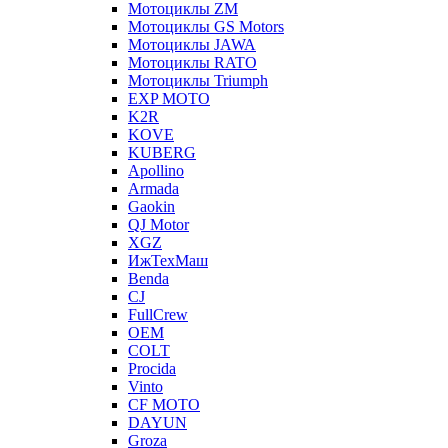
Мотоциклы ZM
Мотоциклы GS Motors
Мотоциклы JAWA
Мотоциклы RATO
Мотоциклы Triumph
EXP MOTO
K2R
KOVE
KUBERG
Apollino
Armada
Gaokin
QJ Motor
XGZ
ИжТехМаш
Benda
CJ
FullCrew
OEM
COLT
Procida
Vinto
CF MOTO
DAYUN
Groza