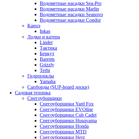
Водометные насадки Sea-Pro
Водометные насадки Marlin
Водометные насадки Seanovo
Водометные насадки Condor
Каноэ
Inkas
Лодки и катера
Linder
Тактика
Беркут
Barents
Grizzly
Terhi
Гидроциклы
Yamaha
Сапборды (SUP-board доски)
Садовая техника
Снегоуборщики
Снегоуборщики Yard Fox
Снегоуборщики EVOline
Снегоуборщики Cub Cadet
Снегоуборщики Husqvarna
Снегоуборщики Honda
Снегоуборщики MTD
Снегоуборщики Herz