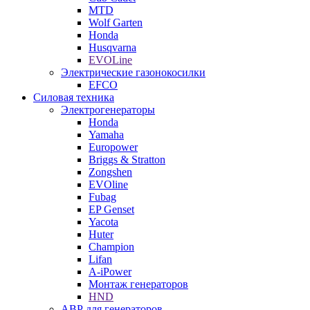
MTD
Wolf Garten
Honda
Husqvarna
EVOLine
Электрические газонокосилки
EFCO
Силовая техника
Электрогенераторы
Honda
Yamaha
Europower
Briggs & Stratton
Zongshen
EVOline
Fubag
EP Genset
Yacota
Huter
Champion
Lifan
A-iPower
Монтаж генераторов
HND
АВР для генераторов