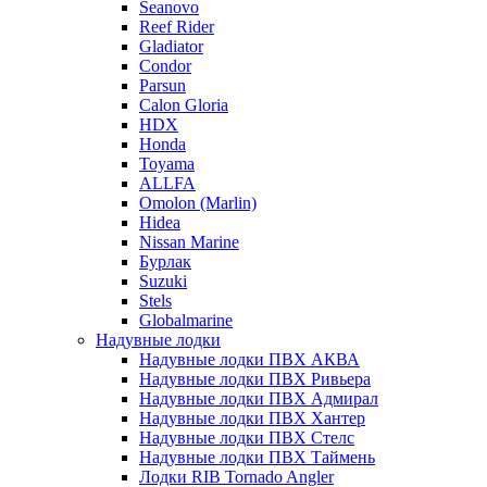
Seanovo
Reef Rider
Gladiator
Condor
Parsun
Calon Gloria
HDX
Honda
Toyama
ALLFA
Omolon (Marlin)
Hidea
Nissan Marine
Бурлак
Suzuki
Stels
Globalmarine
Надувные лодки
Надувные лодки ПВХ АКВА
Надувные лодки ПВХ Ривьера
Надувные лодки ПВХ Адмирал
Надувные лодки ПВХ Хантер
Надувные лодки ПВХ Стелс
Надувные лодки ПВХ Таймень
Лодки RIB Tornado Angler