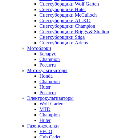
Снегоуборщики Wolf Garten
Снегоуборщики Huter
Снегоуборщики McCulloch
Снегоуборщики AL-KO
Снегоуборщики Champion
Снегоуборщики Briggs & Stratton
Снегоуборщики Stiga
Снегоуборщики Ariens
Мотоблоки
Беларус
Champion
Ресанта
Мотокультиваторы
Honda
Champion
Huter
Ресанта
Электрокультиваторы
Wolf Garten
MTD
Champion
Huter
Газонокосилки
EFCO
Cub Cadet