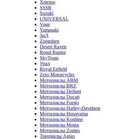
Xmotos
SSSR
Suzuki
UNIVERSAL
Voge
Yamasaki
ЗиД
Zongshen
Desert Raven
Regal Raptor
SkyTeam
Урал
Royal Enfield
Zero Motorcycles
Мотоциклы ABM
Мотоциклы BRZ
Мотоциклы Defiant
Мотоциклы Ducati
Мотоциклы Fuego
Мотоциклы Harley-Davidson
Мотоциклы Husqvarna
Мотоциклы Koshine
Мотоциклы Motax
Мотоциклы Zontes
Трициклы Agiax