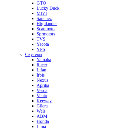
GTO
Lucky Duck
MIVI
Sanchez
Highlander
Scanmoto
Sprmotors
TVS
Yacota
YPS
Скутеры
Yamaha
Racer
Lifan
Irbis
Nexus
Aprilia
Vespa
Vento
Keeway
Gilera
Wels
ABM
Honda
Lima