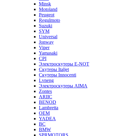
Minsk
Motoland
Peugeot
Regulmoto
Suzuki
SYM
Universal
Jonway
Viper
Yamasaki
CPI
Электроскутеры E-NOT
Скутеры Italjet
Скутеры Innocenti
Lvneng
Электроскутеры AIMA
Zontes
ARIIC
BENOD
Lambretta
OEM
YADEA
BC
BMW
SPRMOTORS