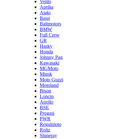
Vento
Aprilia
Ataki
Bajaj
Baltmotors
BMW
Full Crew
GR
Hasky
Honda
Johnny Pag
Kawasaki
MGMoto
Minsk
Moto Guzzi
Motoland
Bison
Loncin
Apollo
BSE
Progasi
PWR
Regulmoto
Roliz
Shineray