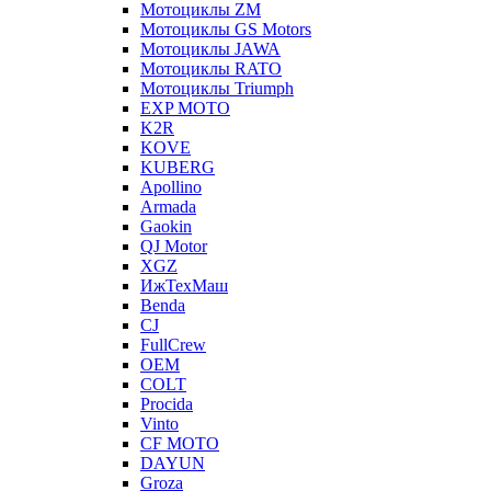
Мотоциклы ZM
Мотоциклы GS Motors
Мотоциклы JAWA
Мотоциклы RATO
Мотоциклы Triumph
EXP MOTO
K2R
KOVE
KUBERG
Apollino
Armada
Gaokin
QJ Motor
XGZ
ИжТехМаш
Benda
CJ
FullCrew
OEM
COLT
Procida
Vinto
CF MOTO
DAYUN
Groza