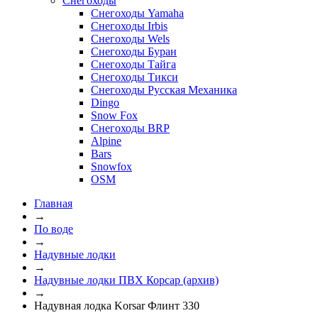
Снегоходы
Снегоходы Yamaha
Снегоходы Irbis
Снегоходы Wels
Снегоходы Буран
Снегоходы Тайга
Снегоходы Тикси
Снегоходы Русская Механика
Dingo
Snow Fox
Снегоходы BRP
Alpine
Bars
Snowfox
OSM
Главная
→
По воде
→
Надувные лодки
→
Надувные лодки ПВХ Корсар (архив)
→
Надувная лодка Korsar Флинт 330