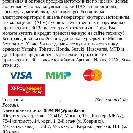
розничная и оптовая продажа мототехники по низким ценам:
лодочные моторы, надувные лодки ПВХ и гидроциклы,
снегоходы, мотоблоки, культиваторы, бензиновые
электрогенераторы и дизель генераторы, скутеры, мотоциклы
и квадроциклы (ATV) лучших отечественных и зарубежных
производителей! Запчасти для мототехники. Также Вы
можете купить в кредит представленную на сайте технику!
Быстрая доставка по России, доставка курьером по Москве –
бесплатно!
У нас Вы всегда можете купить мототехнику
брендов: Yamaha, Tohatsu, Honda, Suzuki, Husqvarna, MTD и
др. Широко представлена мототехника российских
производителей, а также китайские бренды: Nexus, HDX, Sea-
Pro и др.
Телефоны:
+7(495)799-85-55
,
8(800)511-48-94
(бесплатный по
России)
.
Электронная почта:
9894894@gmail.com
.
Шоурум, склад, офис:
125412
,
Москва
,
ТЦ Декстер, МКАД,
78-й километр, 14, корп. 1, 2-й этаж (м. Ховрино)
.
Магазин, склад:
117587
,
Москва
,
ул. Кировоградская, 11 Б (м.
Южная)
.