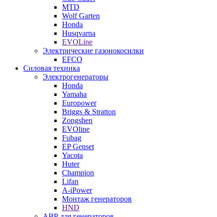
MTD
Wolf Garten
Honda
Husqvarna
EVOLine
Электрические газонокосилки
EFCO
Силовая техника
Электрогенераторы
Honda
Yamaha
Europower
Briggs & Stratton
Zongshen
EVOline
Fubag
EP Genset
Yacota
Huter
Champion
Lifan
A-iPower
Монтаж генераторов
HND
АВР для генераторов