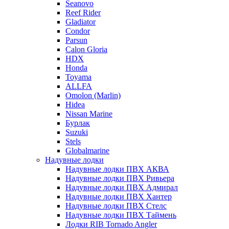
Seanovo
Reef Rider
Gladiator
Condor
Parsun
Calon Gloria
HDX
Honda
Toyama
ALLFA
Omolon (Marlin)
Hidea
Nissan Marine
Бурлак
Suzuki
Stels
Globalmarine
Надувные лодки
Надувные лодки ПВХ АКВА
Надувные лодки ПВХ Ривьера
Надувные лодки ПВХ Адмирал
Надувные лодки ПВХ Хантер
Надувные лодки ПВХ Стелс
Надувные лодки ПВХ Таймень
Лодки RIB Tornado Angler