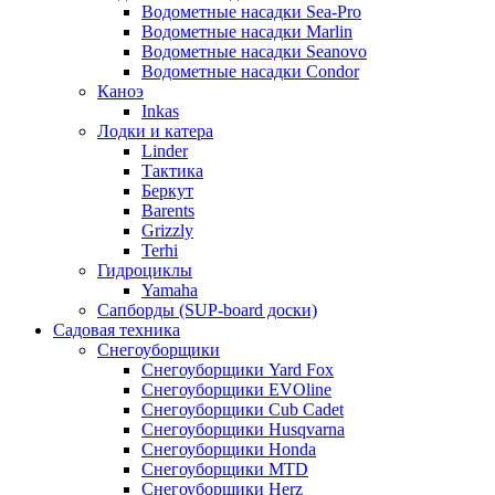
Водометные насадки Sea-Pro
Водометные насадки Marlin
Водометные насадки Seanovo
Водометные насадки Condor
Каноэ
Inkas
Лодки и катера
Linder
Тактика
Беркут
Barents
Grizzly
Terhi
Гидроциклы
Yamaha
Сапборды (SUP-board доски)
Садовая техника
Снегоуборщики
Снегоуборщики Yard Fox
Снегоуборщики EVOline
Снегоуборщики Cub Cadet
Снегоуборщики Husqvarna
Снегоуборщики Honda
Снегоуборщики MTD
Снегоуборщики Herz