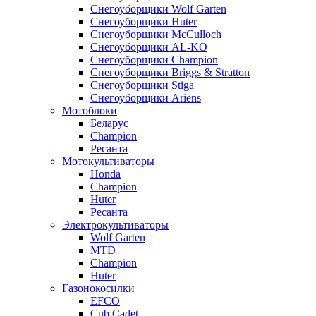
Снегоуборщики Wolf Garten
Снегоуборщики Huter
Снегоуборщики McCulloch
Снегоуборщики AL-KO
Снегоуборщики Champion
Снегоуборщики Briggs & Stratton
Снегоуборщики Stiga
Снегоуборщики Ariens
Мотоблоки
Беларус
Champion
Ресанта
Мотокультиваторы
Honda
Champion
Huter
Ресанта
Электрокультиваторы
Wolf Garten
MTD
Champion
Huter
Газонокосилки
EFCO
Cub Cadet