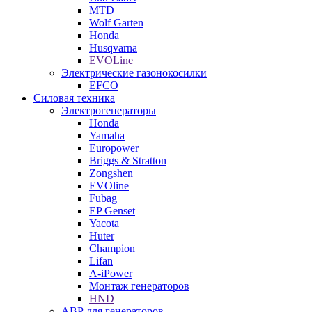
MTD
Wolf Garten
Honda
Husqvarna
EVOLine
Электрические газонокосилки
EFCO
Силовая техника
Электрогенераторы
Honda
Yamaha
Europower
Briggs & Stratton
Zongshen
EVOline
Fubag
EP Genset
Yacota
Huter
Champion
Lifan
A-iPower
Монтаж генераторов
HND
АВР для генераторов