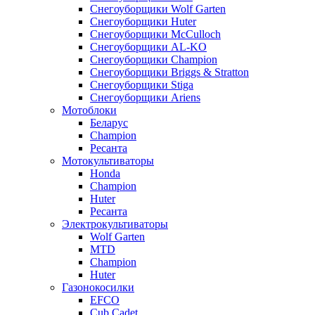
Снегоуборщики Wolf Garten
Снегоуборщики Huter
Снегоуборщики McCulloch
Снегоуборщики AL-KO
Снегоуборщики Champion
Снегоуборщики Briggs & Stratton
Снегоуборщики Stiga
Снегоуборщики Ariens
Мотоблоки
Беларус
Champion
Ресанта
Мотокультиваторы
Honda
Champion
Huter
Ресанта
Электрокультиваторы
Wolf Garten
MTD
Champion
Huter
Газонокосилки
EFCO
Cub Cadet