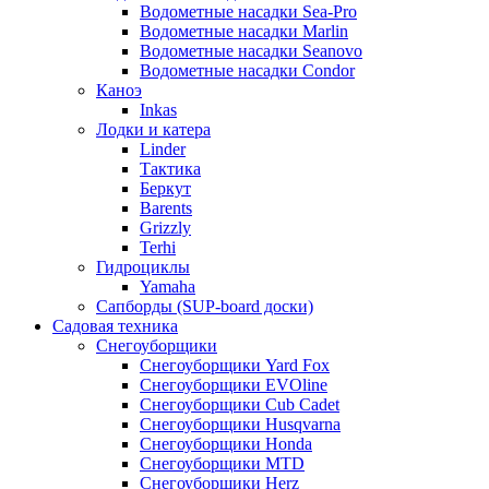
Водометные насадки Sea-Pro
Водометные насадки Marlin
Водометные насадки Seanovo
Водометные насадки Condor
Каноэ
Inkas
Лодки и катера
Linder
Тактика
Беркут
Barents
Grizzly
Terhi
Гидроциклы
Yamaha
Сапборды (SUP-board доски)
Садовая техника
Снегоуборщики
Снегоуборщики Yard Fox
Снегоуборщики EVOline
Снегоуборщики Cub Cadet
Снегоуборщики Husqvarna
Снегоуборщики Honda
Снегоуборщики MTD
Снегоуборщики Herz