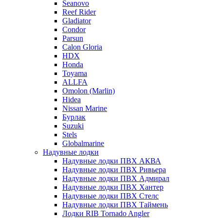
Seanovo
Reef Rider
Gladiator
Condor
Parsun
Calon Gloria
HDX
Honda
Toyama
ALLFA
Omolon (Marlin)
Hidea
Nissan Marine
Бурлак
Suzuki
Stels
Globalmarine
Надувные лодки
Надувные лодки ПВХ АКВА
Надувные лодки ПВХ Ривьера
Надувные лодки ПВХ Адмирал
Надувные лодки ПВХ Хантер
Надувные лодки ПВХ Стелс
Надувные лодки ПВХ Таймень
Лодки RIB Tornado Angler