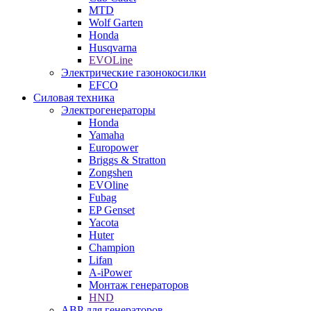
MTD
Wolf Garten
Honda
Husqvarna
EVOLine
Электрические газонокосилки
EFCO
Силовая техника
Электрогенераторы
Honda
Yamaha
Europower
Briggs & Stratton
Zongshen
EVOline
Fubag
EP Genset
Yacota
Huter
Champion
Lifan
A-iPower
Монтаж генераторов
HND
АВР для генераторов