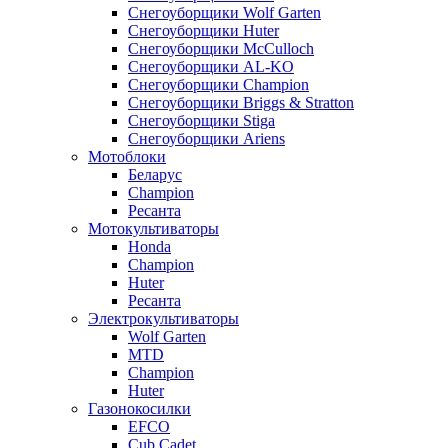
Снегоуборщики Wolf Garten
Снегоуборщики Huter
Снегоуборщики McCulloch
Снегоуборщики AL-KO
Снегоуборщики Champion
Снегоуборщики Briggs & Stratton
Снегоуборщики Stiga
Снегоуборщики Ariens
Мотоблоки
Беларус
Champion
Ресанта
Мотокультиваторы
Honda
Champion
Huter
Ресанта
Электрокультиваторы
Wolf Garten
MTD
Champion
Huter
Газонокосилки
EFCO
Cub Cadet