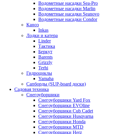
Водометные насадки Sea-Pro
Водометные насадки Marlin
Водометные насадки Seanovo
Водометные насадки Condor
Каноэ
Inkas
Лодки и катера
Linder
Тактика
Беркут
Barents
Grizzly
Terhi
Гидроциклы
Yamaha
Сапборды (SUP-board доски)
Садовая техника
Снегоуборщики
Снегоуборщики Yard Fox
Снегоуборщики EVOline
Снегоуборщики Cub Cadet
Снегоуборщики Husqvarna
Снегоуборщики Honda
Снегоуборщики MTD
Снегоуборщики Herz