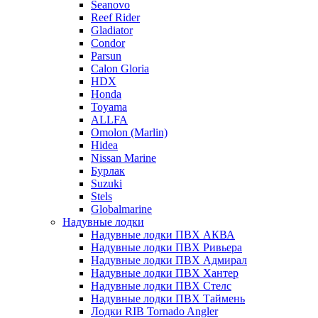
Seanovo
Reef Rider
Gladiator
Condor
Parsun
Calon Gloria
HDX
Honda
Toyama
ALLFA
Omolon (Marlin)
Hidea
Nissan Marine
Бурлак
Suzuki
Stels
Globalmarine
Надувные лодки
Надувные лодки ПВХ АКВА
Надувные лодки ПВХ Ривьера
Надувные лодки ПВХ Адмирал
Надувные лодки ПВХ Хантер
Надувные лодки ПВХ Стелс
Надувные лодки ПВХ Таймень
Лодки RIB Tornado Angler