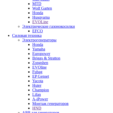
MTD
Wolf Garten
Honda
Husqvarna
EVOLine
Электрические газонокосилки
EFCO
Силовая техника
Электрогенераторы
Honda
Yamaha
Europower
Briggs & Stratton
Zongshen
EVOline
Fubag
EP Genset
Yacota
Huter
Champion
Lifan
A-iPower
Монтаж генераторов
HND
АВР для генераторов