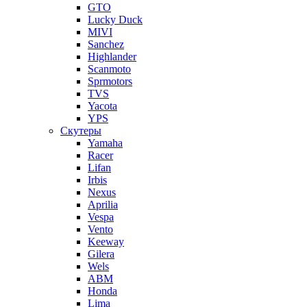
GTO
Lucky Duck
MIVI
Sanchez
Highlander
Scanmoto
Sprmotors
TVS
Yacota
YPS
Скутеры
Yamaha
Racer
Lifan
Irbis
Nexus
Aprilia
Vespa
Vento
Keeway
Gilera
Wels
ABM
Honda
Lima