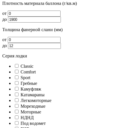
Плотность материала баллона (г/кв.м)
от
до
Толщина фанерной слани (мм)
от
до
Серия лодки
Classic
Comfort
Sport
Гребные
Камуфляж
Катамараны
Легкомоторные
Мореходные
Моторные
НДНД
Под водомет