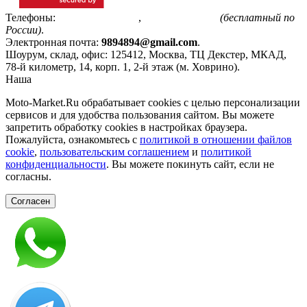
Телефоны:
+7(495)799-85-55
,
8(800)511-48-94
(бесплатный по
России)
.
Электронная почта:
9894894@gmail.com
.
Шоурум, склад, офис:
125412
,
Москва
,
ТЦ Декстер, МКАД,
78-й километр, 14, корп. 1, 2-й этаж (м. Ховрино)
.
Наша
Политика конфиденциальности
Moto-Market.Ru обрабатывает сookies с целью персонализации
сервисов и для удобства пользования сайтом. Вы можете
запретить обработку сookies в настройках браузера.
Пожалуйста, ознакомьтесь с
политикой в отношении файлов
cookie
,
пользовательским соглашением
и
политикой
конфиденциальности
. Вы можете покинуть сайт, если не
согласны.
Согласен