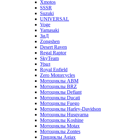
Xmotos
SSSR
Suzuki
UNIVERSAL
Voge
Yamasaki
ЗиД
Zongshen
Desert Raven
Regal Raptor
SkyTeam
Урал
Royal Enfield
Zero Motorcycles
Мотоциклы ABM
Мотоциклы BRZ
Мотоциклы Defiant
Мотоциклы Ducati
Мотоциклы Fuego
Мотоциклы Harley-Davidson
Мотоциклы Husqvarna
Мотоциклы Koshine
Мотоциклы Motax
Мотоциклы Zontes
Трициклы Agiax