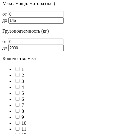
Макс. мощн. мотора (л.с.)
от
до
Грузоподъемность (кг)
от
до
Количество мест
1
2
3
4
5
6
7
8
9
10
11