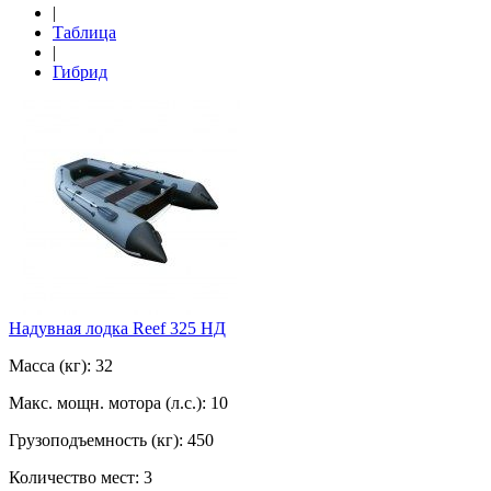
|
Таблица
|
Гибрид
Надувная лодка Reef 325 НД
Масса (кг): 32
Макс. мощн. мотора (л.с.): 10
Грузоподъемность (кг): 450
Количество мест: 3