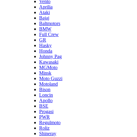
Vento
Aprilia
Ataki
Bajaj
Baltmotors
BMW
Full Crew
GR
Hasky
Honda
Johnny Pag
Kawasaki
MGMoto
Minsk
Moto Guzzi
Motoland
Bison
Loncin
Apollo
BSE
Progasi
PWR
Regulmoto
Roliz
Shineray