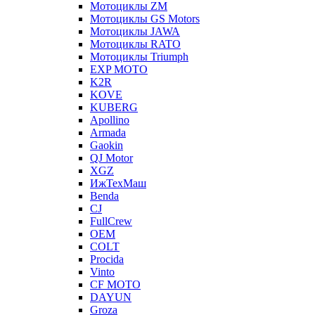
Мотоциклы ZM
Мотоциклы GS Motors
Мотоциклы JAWA
Мотоциклы RATO
Мотоциклы Triumph
EXP MOTO
K2R
KOVE
KUBERG
Apollino
Armada
Gaokin
QJ Motor
XGZ
ИжТехМаш
Benda
CJ
FullCrew
OEM
COLT
Procida
Vinto
CF MOTO
DAYUN
Groza