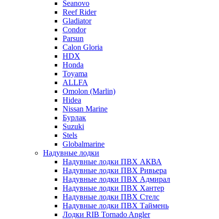
Seanovo
Reef Rider
Gladiator
Condor
Parsun
Calon Gloria
HDX
Honda
Toyama
ALLFA
Omolon (Marlin)
Hidea
Nissan Marine
Бурлак
Suzuki
Stels
Globalmarine
Надувные лодки
Надувные лодки ПВХ АКВА
Надувные лодки ПВХ Ривьера
Надувные лодки ПВХ Адмирал
Надувные лодки ПВХ Хантер
Надувные лодки ПВХ Стелс
Надувные лодки ПВХ Таймень
Лодки RIB Tornado Angler