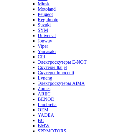
Minsk
Motoland
Peugeot
Regulmoto
Suzuki
SYM
Universal
Jonway
Viper
Yamasaki
CPI
Электроскутеры E-NOT
Скутеры Italjet
Скутеры Innocenti
Lvneng
Электроскутеры AIMA
Zontes
ARIIC
BENOD
Lambretta
OEM
YADEA
BC
BMW
SPRMOTORS