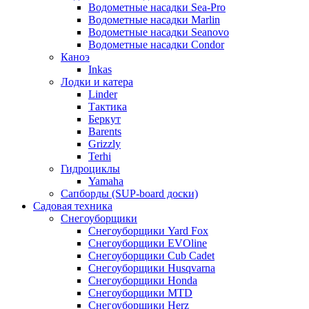
Водометные насадки Sea-Pro
Водометные насадки Marlin
Водометные насадки Seanovo
Водометные насадки Condor
Каноэ
Inkas
Лодки и катера
Linder
Тактика
Беркут
Barents
Grizzly
Terhi
Гидроциклы
Yamaha
Сапборды (SUP-board доски)
Садовая техника
Снегоуборщики
Снегоуборщики Yard Fox
Снегоуборщики EVOline
Снегоуборщики Cub Cadet
Снегоуборщики Husqvarna
Снегоуборщики Honda
Снегоуборщики MTD
Снегоуборщики Herz