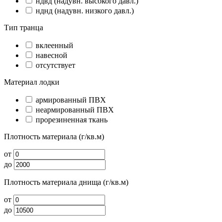
ндвд (надувн. высокого давл.)
нднд (надувн. низкого давл.)
Тип транца
вклеенный
навесной
отсутствует
Материал лодки
армированный ПВХ
неармированный ПВХ
прорезиненная ткань
Плотность материала (г/кв.м)
от
до
Плотность материала днища (г/кв.м)
от
до