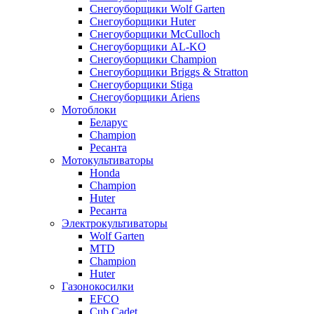
Снегоуборщики Wolf Garten
Снегоуборщики Huter
Снегоуборщики McCulloch
Снегоуборщики AL-KO
Снегоуборщики Champion
Снегоуборщики Briggs & Stratton
Снегоуборщики Stiga
Снегоуборщики Ariens
Мотоблоки
Беларус
Champion
Ресанта
Мотокультиваторы
Honda
Champion
Huter
Ресанта
Электрокультиваторы
Wolf Garten
MTD
Champion
Huter
Газонокосилки
EFCO
Cub Cadet